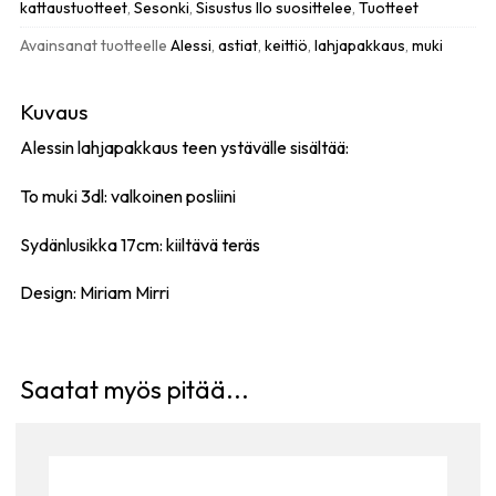
määrä
kattaustuotteet
,
Sesonki
,
Sisustus Ilo suosittelee
,
Tuotteet
Avainsanat tuotteelle
Alessi
,
astiat
,
keittiö
,
lahjapakkaus
,
muki
Kuvaus
Alessin lahjapakkaus teen ystävälle sisältää:
To muki 3dl: valkoinen posliini
Sydänlusikka 17cm: kiiltävä teräs
Design: Miriam Mirri
Saatat myös pitää...