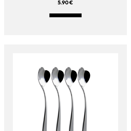
5.90
€
LISÄÄ OSTOSKORIIN