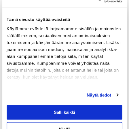
Tämä sivusto käyttää evästeitä
Käytämme evästeitä tarjoamamme sisällön ja mainosten
räätälöimiseen, sosiaalisen median ominaisuuksien
tukemiseen ja kävijämäärämme analysoimiseen. Lisäksi
EVA SOLO
jaamme sosiaalisen median, mainosalan ja analytiikka-
EVA SOLO TEEPUSSI, TERÄS
alan kumppaneillemme tietoja siitä, miten käytät
Teepussi, joka voidaan täyttää uudestaan ja uudestaan.
sivustoamme. Kumppanimme voivat yhdistää näitä
Soveltuu sekä mukeille että teepannuille. Koko 5×7 cm.
Valmistettu ruostumattomasta teräksestä ja silikonista,
tietoja muihin tietoihin, joita olet antanut heille tai joita on
kestää konepesun. Avataan ja täytetään…
kerätty, kun olet käyttänyt heidän palvelujaan.
34.90
€
Näytä tiedot
LISÄÄ OSTOSKORIIN
Salli kaikki