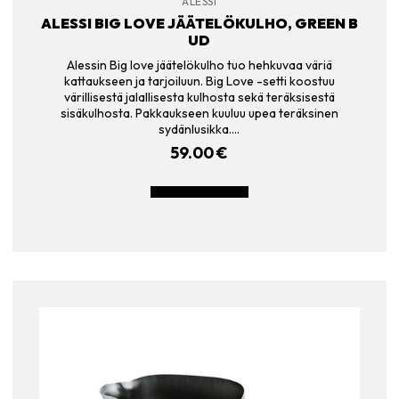
ALESSI
ALESSI BIG LOVE JÄÄTELÖKULHO, GREEN B
UD
Alessin Big love jäätelökulho tuo hehkuvaa väriä
kattaukseen ja tarjoiluun. Big Love -setti koostuu
värillisestä jalallisesta kulhosta sekä teräksisestä
sisäkulhosta. Pakkaukseen kuuluu upea teräksinen
sydänlusikka.…
59.00
€
LISÄÄ OSTOSKORIIN