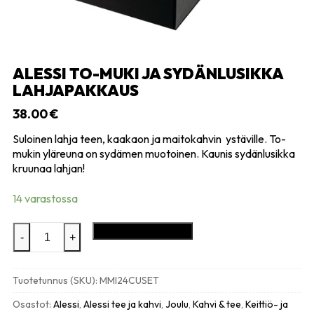
ALESSI TO-MUKI JA SYDÄNLUSIKKA
LAHJAPAKKAUS
38.00
€
Suloinen lahja teen, kaakaon ja maitokahvin ystäville. To-
mukin yläreuna on sydämen muotoinen. Kaunis sydänlusikka
kruunaa lahjan!
14 varastossa
Alessi
Lisää ostoskoriin
-
+
To-
muki
ja
Tuotetunnus (SKU):
MMI24CUSET
sydänlusikka
lahjapakkaus
Osastot:
Alessi
,
Alessi tee ja kahvi
,
Joulu
,
Kahvi & tee
,
Keittiö- ja