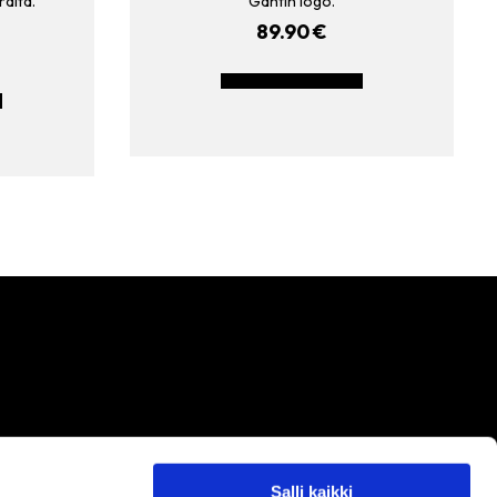
raita.
Gantin logo.
89.90
€
LISÄÄ OSTOSKORIIN
N
!
Salli kaikki