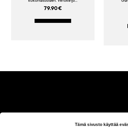
kokonaisuuden. Vetoketju…
Gan
79.90
€
LISÄÄ OSTOSKORIIN
Tämä sivusto käyttää eväs