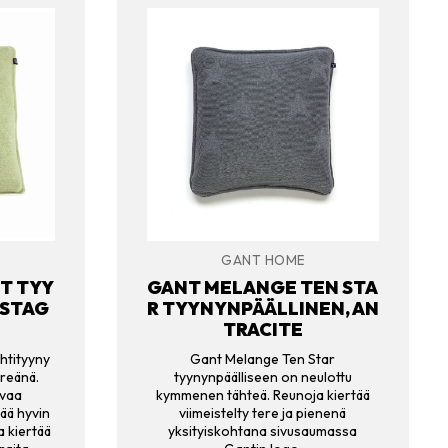
GANT HOME
IT TYY
GANT MELANGE TEN STA
ISTAG
R TYYNYNPÄÄLLINEN, AN
TRACITE
ähtityyny
Gant Melange Ten Star
hreänä.
tyynynpäälliseen on neulottu
hvaa
kymmenen tähteä. Reunoja kiertää
tää hyvin
viimeistelty tere ja pienenä
 kiertää
yksityiskohtana sivusaumassa