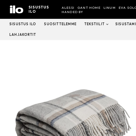
Hyppää
SISUSTUS
ALESSI
GANT HOME
LINUM
EVA SOL
sisältöön
ILO
HANDED BY
SISUSTUS ILO
SUOSITTELEMME
TEKSTIILIT
SISUSTAM
LAHJAKORTIT