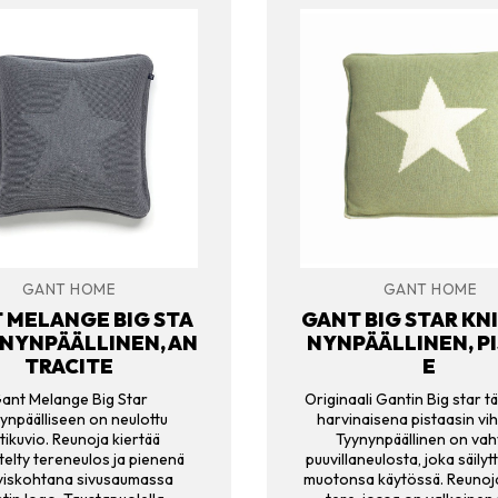
GANT HOME
GANT HOME
 MELANGE BIG STA
GANT BIG STAR KN
YNYNPÄÄLLINEN, AN
NYNPÄÄLLINEN, P
TRACITE
E
ant Melange Big Star
Originaali Gantin Big star t
ynpäälliseen on neulottu
harvinaisena pistaasin vi
tikuvio. Reunoja kiertää
Tyynynpäällinen on va
stelty tereneulos ja pienenä
puuvillaneulosta, joka säilyt
tyiskohtana sivusaumassa
muotonsa käytössä. Reunoja