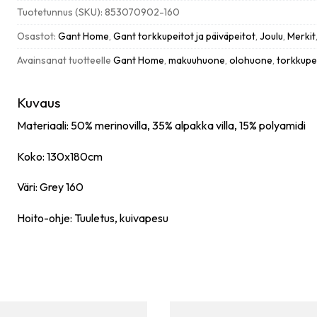
130x180cm,
Tuotetunnus (SKU):
853070902-160
grey
määrä
Osastot:
Gant Home
,
Gant torkkupeitot ja päiväpeitot
,
Joulu
,
Merkit
Avainsanat tuotteelle
Gant Home
,
makuuhuone
,
olohuone
,
torkkupe
Kuvaus
Materiaali: 50% merinovilla, 35% alpakka villa, 15% polyamidi
Koko: 130x180cm
Väri: Grey 160
Hoito-ohje: Tuuletus, kuivapesu