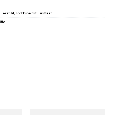
,
Tekstiilit
,
Torkkupeitot
,
Tuotteet
itto