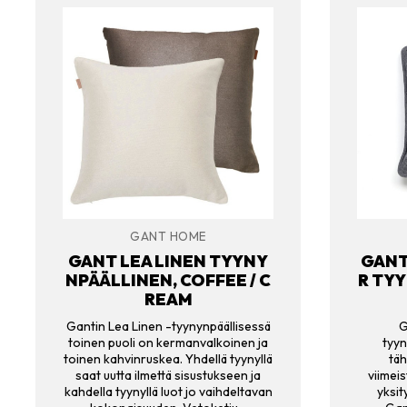
GANT HOME
GANT LEA LINEN TYYNY
GANT
NPÄÄLLINEN, COFFEE / C
R TY
REAM
Gantin Lea Linen -tyynynpäällisessä
G
toinen puoli on kermanvalkoinen ja
tyyn
toinen kahvinruskea. Yhdellä tyynyllä
täh
saat uutta ilmettä sisustukseen ja
viimei
kahdella tyynyllä luot jo vaihdeltavan
yksi