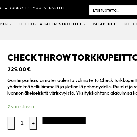
Search
O
WOODNOTES
MUUBS
KARTELL
for:
INEN
KEITTIÖ- JA KATTAUSTUOTTEET
VALAISIMET
KELLO
CHECK THROW TORKKUPEITTO
229.00
€
Gantin parhaista materiaaleista valmistettu Check torkkupeitto
yhdistelmä hellii lämmöllä ja ylellisellä pehmeydellä. Ruudut j
luonnonläheiseisistä värisävyistä. Yksityiskohtana alakulmaa 
2 varastossa
Check
Lisää ostoskoriin
-
+
throw
torkkupeitto