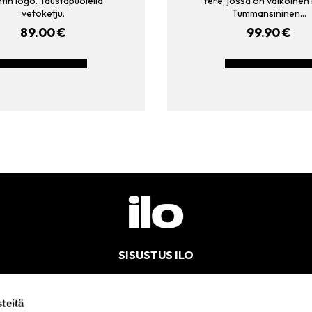
tin logo. Taustapuolella
tere, jossa on valkoinen 
vetoketju.
Tummansininen…
89.00
€
99.90
€
LISÄÄ OSTOSKORIIN
LISÄÄ OSTOSKORII
SISUSTUS ILO
Kotimainen palveleva sisustusverkkokauppa – nopeat toimitukset
teitä