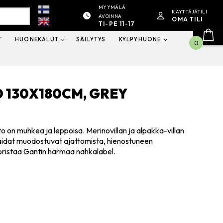
MYYMÄLÄ
KÄYTTÄJÄTILI
AVOINNA
OMA TILI
TI-PE 11-17
T
HUONEKALUT
SÄILYTYS
KYLPYHUONE
0
 130X180CM, GREY
 on muhkea ja leppoisa. Merinovillan ja alpakka-villan
a raidat muodostuvat ajattomista, hienostuneen
koristaa Gantin harmaa nahkalabel.