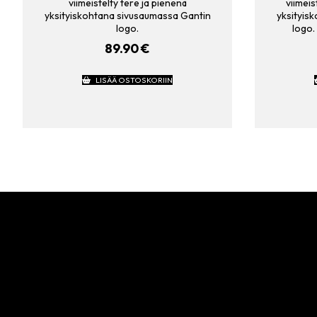
viimeistelty tere ja pienenä
viimeis
yksityiskohtana sivusaumassa Gantin
yksityis
logo.
logo.
89.90
€
LISÄÄ OSTOSKORIIN