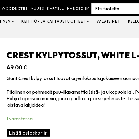
Search
for:
WOODNOTES
MUUBS
KARTELL
HANDED BY
MINEN
KEITTIÖ- JA KATTAUSTUOTTEET
VALAISIMET
KELL
CREST KYLPYTOSSUT, WHITE L
49.00
€
Gant Crest kylpytossut tuovat arjen luksusta jokaiseen aamuu
Päällinen on pehmeää puuvillasamettia (sisä- ja ulkopuolella). 
Pohja taipuisaa muovia, jonka päällä on paksu pehmuste. Tossu
loistava lahjaidea!
1 varastossa
Crest
Lisää ostoskoriin
kylpytossut,