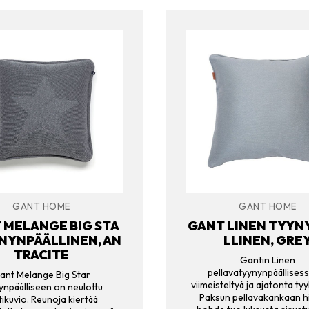
GANT HOME
GANT HOME
 MELANGE BIG STA
GANT LINEN TYYN
NYNPÄÄLLINEN, AN
LLINEN, GRE
TRACITE
Gantin Linen
pellavatyynynpäällises
ant Melange Big Star
viimeisteltyä ja ajatonta tyy
ynpäälliseen on neulottu
Paksun pellavakankaan 
tikuvio. Reunoja kiertää