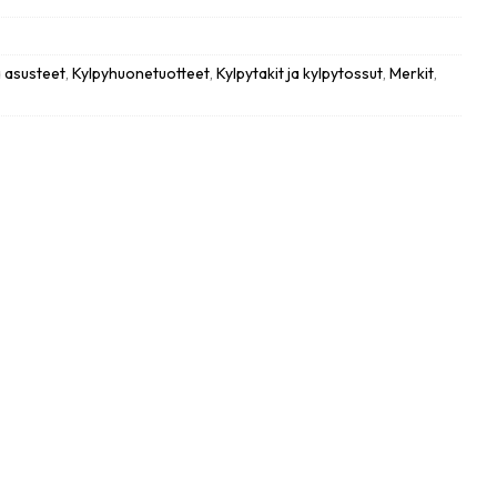
a asusteet
,
Kylpyhuonetuotteet
,
Kylpytakit ja kylpytossut
,
Merkit
,