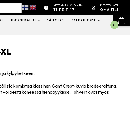
MYYMÄLÄ AVOINNA
KÄYTTÄJÄTILI
TI-PE 11-17
OMA TILI
OT
HUONEKALUT
SÄILYTYS
KYLPYHUONE
0
-XL
n ja kylpyhetkeen.
Päällistä komistaa klassinen Gant Crest-kuvio brodeerattuna.
t voi pestä koneessa hienopyykissä. Tohvelit ovat myös