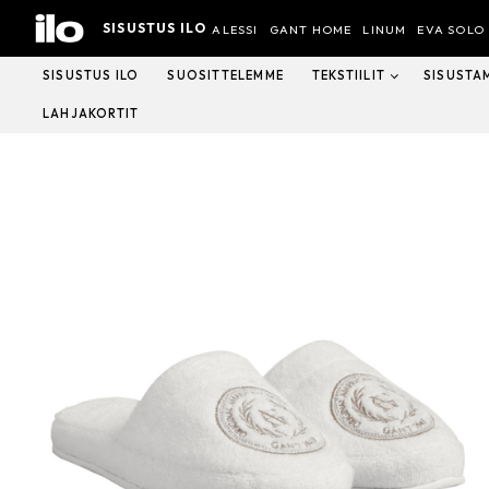
Hyppää
SISUSTUS ILO
sisältöön
ALESSI
GANT HOME
LINUM
EVA SOLO
SISUSTUS ILO
SUOSITTELEMME
TEKSTIILIT
SISUSTA
LAHJAKORTIT