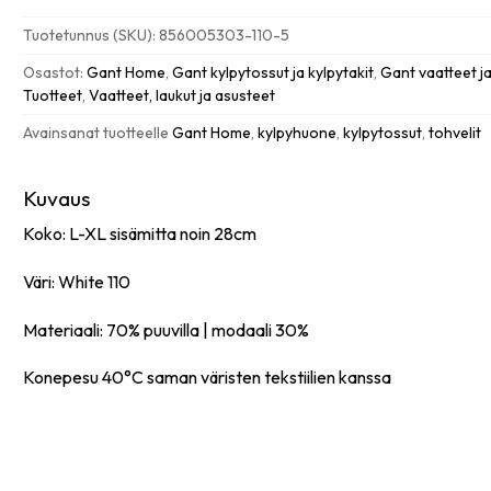
white
Tuotetunnus (SKU):
856005303-110-5
L-
XL
Osastot:
Gant Home
,
Gant kylpytossut ja kylpytakit
,
Gant vaatteet j
määrä
Tuotteet
,
Vaatteet, laukut ja asusteet
Avainsanat tuotteelle
Gant Home
,
kylpyhuone
,
kylpytossut
,
tohvelit
Kuvaus
Koko: L-XL sisämitta noin 28cm
Väri: White 110
Materiaali: 70% puuvilla | modaali 30%
Konepesu 40°C saman väristen tekstiilien kanssa