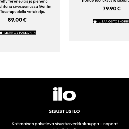
hohde tuo luksusta sisust
telty tereneulos ja pienenä
kohtana sivusaumassa Gantin
79.90
€
 Taustapuolella vetoketju.
89.00
€
LISÄÄ OSTOSKORII
LISÄÄ OSTOSKORIIN
SISUSTUS ILO
Kotimainen palveleva sisustusverkkokauppa – nopeat