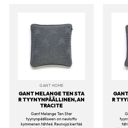
GANT HOME
GANT MELANGE TEN STA
GANT
R TYYNYNPÄÄLLINEN, AN
R TYY
TRACITE
Gant Melange Ten Star
G
tyynynpäälliseen on neulottu
tyyn
kymmenen tähteä. Reunoja kiertää
täh