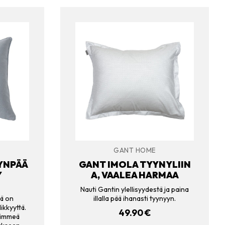
GANT HOME
YNPÄÄ
GANT IMOLA TYYNYLIIN
Y
A, VAALEA HARMAA
Nauti Gantin ylellisyydestä ja paina
sä on
illalla pää ihanasti tyynyyn.
likkyyttä.
49.90
€
himmeä