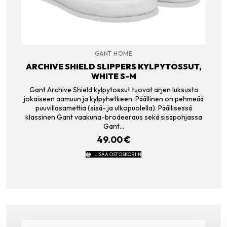
GANT HOME
ARCHIVE SHIELD SLIPPERS KYLPYTOSSUT,
WHITE S-M
Gant Archive Shield kylpytossut tuovat arjen luksusta
jokaiseen aamuun ja kylpyhetkeen. Päällinen on pehmeää
puuvillasamettia (sisä- ja ulkopuolella). Päällisessä
klassinen Gant vaakuna-brodeeraus sekä sisäpohjassa
Gant…
49.00
€
LISÄÄ OSTOSKORIIN