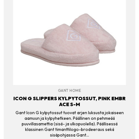
GANT HOME
ICON G SLIPPERS KYLPYTOSSUT, PINK EMBR
ACE S-M
Gant Icon G kylpytossut tuovat arjen luksusta jokaiseen
aamuun ja kylpyhetkeen. Päällinen on pehmeää
puuvillasamettia (sisä- ja ulkopuolella). Päällisessä
klassinen Gant timanttilogo-brodeeraus sekä
sisäpohjassa Gant…