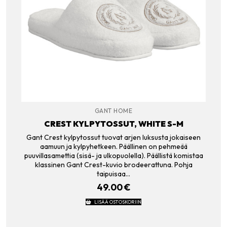
GANT HOME
CREST KYLPYTOSSUT, WHITE S-M
Gant Crest kylpytossut tuovat arjen luksusta jokaiseen
aamuun ja kylpyhetkeen. Päällinen on pehmeää
puuvillasamettia (sisä- ja ulkopuolella). Päällistä komistaa
klassinen Gant Crest-kuvio brodeerattuna. Pohja
taipuisaa…
49.00
€
LISÄÄ OSTOSKORIIN