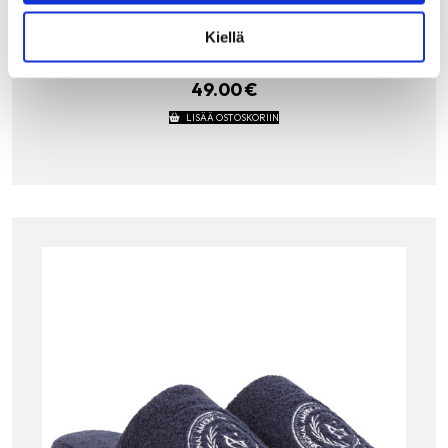
jokaiseen aamuun ja kylpyhetkeen. Päällinen on pehmeää
puuvillasamettia (sisä- ja ulkopuolella). Päällisessä
Kiellä
klassinen Gant vaakuna-brodeeraus sekä sisäpohjassa
Gant…
49.00
€
LISÄÄ OSTOSKORIIN