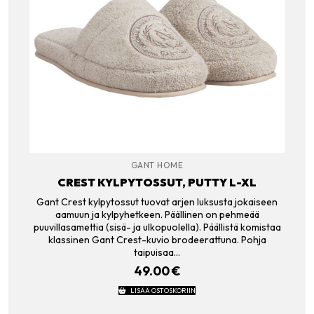
GANT HOME
CREST KYLPYTOSSUT, PUTTY L-XL
Gant Crest kylpytossut tuovat arjen luksusta jokaiseen
aamuun ja kylpyhetkeen. Päällinen on pehmeää
puuvillasamettia (sisä- ja ulkopuolella). Päällistä komistaa
klassinen Gant Crest-kuvio brodeerattuna. Pohja
taipuisaa…
49.00
€
LISÄÄ OSTOSKORIIN