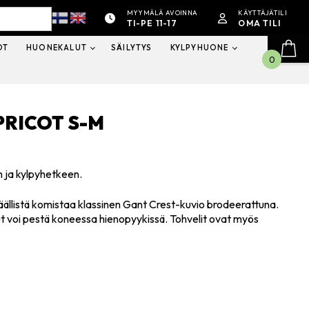
MYYMÄLÄ AVOINNA
KÄYTTÄJÄTILI
TI-PE 11-17
OMA TILI
OT
HUONEKALUT
SÄILYTYS
KYLPYHUONE
0
PRICOT S-M
n ja kylpyhetkeen.
Päällistä komistaa klassinen Gant Crest-kuvio brodeerattuna.
t voi pestä koneessa hienopyykissä. Tohvelit ovat myös