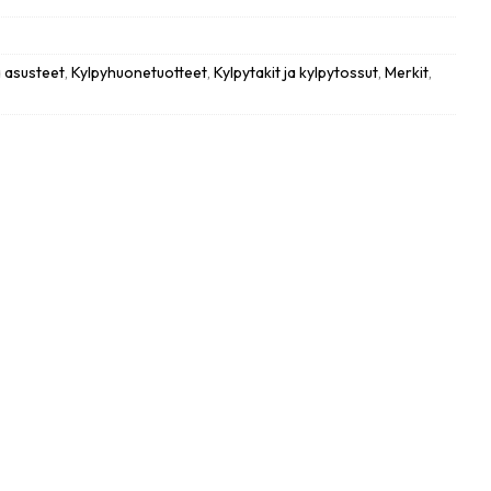
a asusteet
,
Kylpyhuonetuotteet
,
Kylpytakit ja kylpytossut
,
Merkit
,