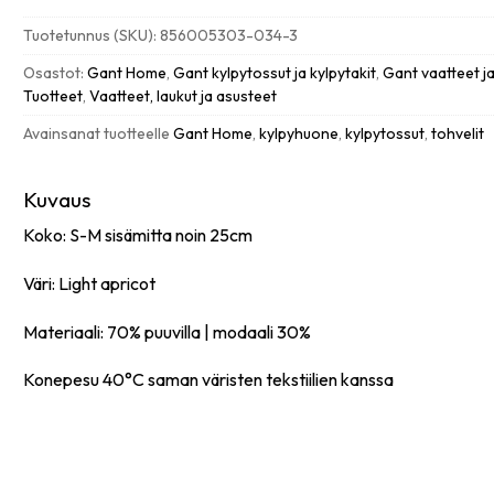
light
Tuotetunnus (SKU):
856005303-034-3
apricot
S-
Osastot:
Gant Home
,
Gant kylpytossut ja kylpytakit
,
Gant vaatteet j
M
Tuotteet
,
Vaatteet, laukut ja asusteet
määrä
Avainsanat tuotteelle
Gant Home
,
kylpyhuone
,
kylpytossut
,
tohvelit
Kuvaus
Koko: S-M sisämitta noin 25cm
Väri: Light apricot
Materiaali: 70% puuvilla | modaali 30%
Konepesu 40°C saman väristen tekstiilien kanssa