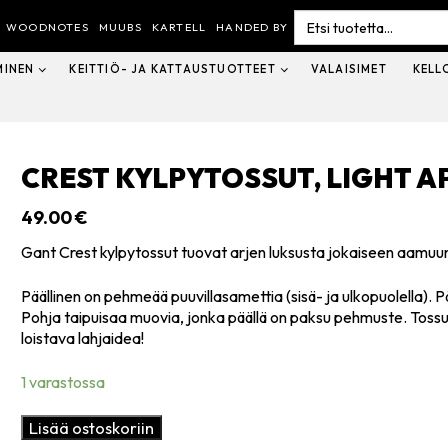
Search
for:
WOODNOTES
MUUBS
KARTELL
HANDED BY
MINEN
KEITTIÖ- JA KATTAUSTUOTTEET
VALAISIMET
KELL
CREST KYLPYTOSSUT, LIGHT A
49.00
€
Gant Crest kylpytossut tuovat arjen luksusta jokaiseen aamuu
Päällinen on pehmeää puuvillasamettia (sisä- ja ulkopuolella). 
Pohja taipuisaa muovia, jonka päällä on paksu pehmuste. Tossu
loistava lahjaidea!
1 varastossa
Crest
Lisää ostoskoriin
kylpytossut,