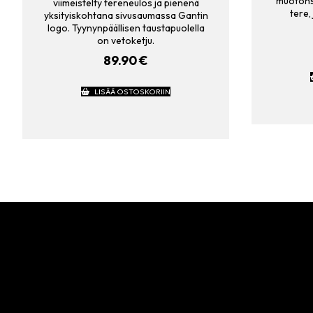
muotons
viimeistelty tereneulos ja pienenä
tere,
yksityiskohtana sivusaumassa Gantin
logo. Tyynynpäällisen taustapuolella
on vetoketju.
89.90
€
LISÄÄ OSTOSKORIIN