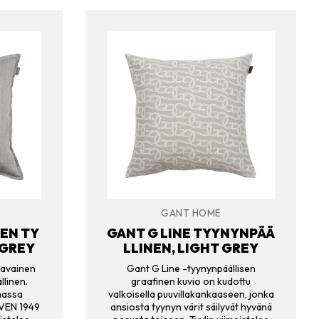
GANT HOME
EN TY
GANT G LINE TYYNYNPÄÄ
 GREY
LLINEN, LIGHT GREY
lavainen
Gant G Line -tyynynpäällisen
llinen.
graafinen kuvio on kudottu
massa
valkoisella puuvillakankaaseen, jonka
VEN 1949
ansiosta tyynyn värit säilyvät hyvänä