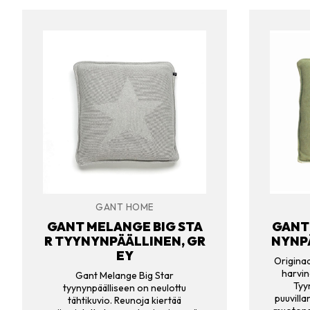
GANT HOME
GANT MELANGE BIG STA
GANT 
R TYYNYNPÄÄLLINEN, GR
NYNPÄ
EY
Originaa
harvin
Gant Melange Big Star
Tyy
tyynynpäälliseen on neulottu
puuvilla
tähtikuvio. Reunoja kiertää