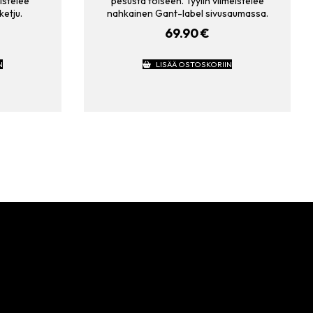
eistelee
pesusta toiseen. Tyylin viimeistelee
etju.
nahkainen Gant-label sivusaumassa.
69.90
€
N
LISÄÄ OSTOSKORIIN