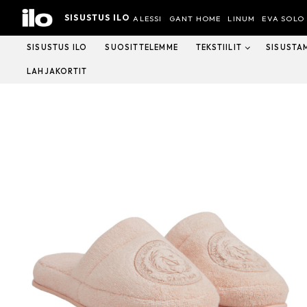
Hyppää
SISUSTUS ILO
sisältöön
ALESSI
GANT HOME
LINUM
EVA SOLO
SISUSTUS ILO
SUOSITTELEMME
TEKSTIILIT
SISUSTA
LAHJAKORTIT