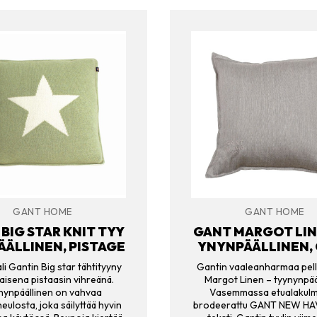
GANT HOME
GANT HOME
BIG STAR KNIT TYY
GANT MARGOT LIN
ÄLLINEN, PISTAGE
YNYNPÄÄLLINEN,
li Gantin Big star tähtityyny
Gantin vaaleanharmaa pel
aisena pistaasin vihreänä.
Margot Linen – tyynynpää
nynpäällinen on vahvaa
Vasemmassa etualakul
neulosta, joka säilyttää hyvin
brodeerattu GANT NEW HA