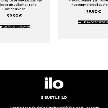
a käytössä. Reunoja kiertää
-teksti. Gantin tyylin viim
 jossa on valkoinen raita.
huomaamaton piilovetok
Tummansininen…
79.90
€
99.90
€
LISÄÄ OSTOSKORII
LISÄÄ OSTOSKORIIN
SISUSTUS ILO
Kotimainen palveleva sisustusverkkokauppa – nopeat