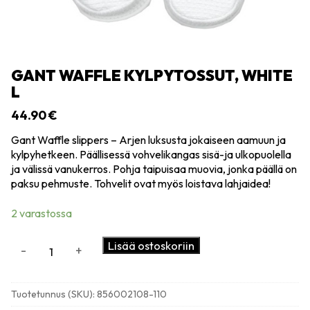
GANT WAFFLE KYLPYTOSSUT, WHITE
L
44.90
€
Gant Waffle slippers – Arjen luksusta jokaiseen aamuun ja
kylpyhetkeen. Päällisessä vohvelikangas sisä-ja ulkopuolella
ja välissä vanukerros. Pohja taipuisaa muovia, jonka päällä on
paksu pehmuste. Tohvelit ovat myös loistava lahjaidea!
2 varastossa
Gant
Lisää ostoskoriin
-
+
Waffle
kylpytossut,
white
Tuotetunnus (SKU):
856002108-110
L