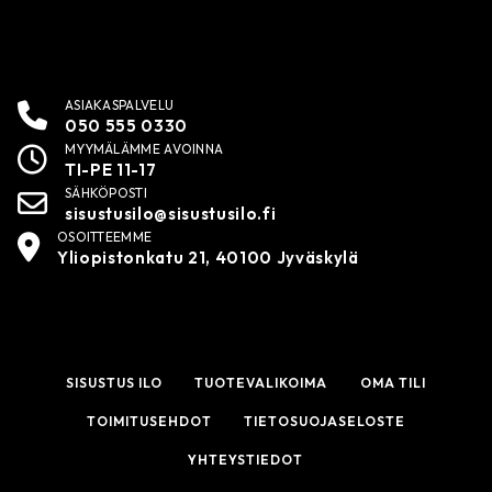
ASIAKASPALVELU
050 555 0330
MYYMÄLÄMME AVOINNA
TI-PE 11-17
SÄHKÖPOSTI
sisustusilo@sisustusilo.fi
OSOITTEEMME
Yliopistonkatu 21, 40100 Jyväskylä
SISUSTUS ILO
TUOTEVALIKOIMA
OMA TILI
TOIMITUSEHDOT
TIETOSUOJASELOSTE
YHTEYSTIEDOT