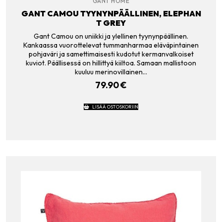
GANT HOME
GANT CAMOU TYYNYNPÄÄLLINEN, ELEPHAN
T GREY
Gant Camou on uniikki ja ylellinen tyynynpäällinen.
Kankaassa vuorottelevat tummanharmaa eläväpintainen
pohjaväri ja samettimaisesti kudotut kermanvalkoiset
kuviot. Päällisessä on hillittyä kiiltoa. Samaan mallistoon
kuuluu merinovillainen…
79.90
€
LISÄÄ OSTOSKORIIN