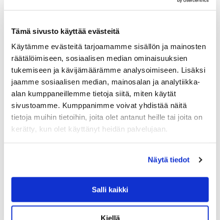
Tämä sivusto käyttää evästeitä
Käytämme evästeitä tarjoamamme sisällön ja mainosten
räätälöimiseen, sosiaalisen median ominaisuuksien
tukemiseen ja kävijämäärämme analysoimiseen. Lisäksi
jaamme sosiaalisen median, mainosalan ja analytiikka-
alan kumppaneillemme tietoja siitä, miten käytät
GANT HOME
GANT MELANGE BIG STAR TYYNYNPÄÄLLINE
sivustoamme. Kumppanimme voivat yhdistää näitä
N, GREY
tietoja muihin tietoihin, joita olet antanut heille tai joita on
Gant Melange Big Star tyynynpäälliseen on neulottu
kerätty, kun olet käyttänyt heidän palvelujaan.
tähtikuvio. Reunoja kiertää viimeistelty tereneulos ja
pienenä yksityiskohtana sivusaumassa Gantin logo.
Tyynynpäällisen taustapuolella on vetoketju.
Näytä tiedot
89.90
€
Salli kaikki
LISÄÄ OSTOSKORIIN
Kiellä