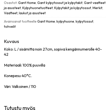
määrä
Osastot:
Gant Home
,
Gant kylpytossut ja kylpytakit
,
Gant vaatteet
ja asusteet
,
Kylpyhuonetuotteet
,
Kylpytakit ja kylpytossut
,
Merkit
,
Vaatteet, laukut ja asusteet
Avainsanat tuotteelle
Gant Home
,
kylpyhuone
,
kylpytossut
,
tohvelit
Kuvaus
Koko: L / sisämitta noin 27cm, sopiva kengännumerolle 40-
42
Materiaali: 100% puuvilla
Konepesu 40°C.
Väri: Valkoinen / 110
Tutustu myös