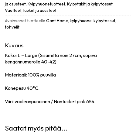
L
ja asusteet
,
Kylpyhuonetuotteet
,
Kylpytakit ja kylpytossut
,
määrä
Vaatteet, laukut ja asusteet
Avainsanat tuotteelle
Gant Home
,
kylpyhuone
,
kylpytossut
,
tohvelit
Kuvaus
Koko: L – Large (Sisämitta noin 27cm, sopiva
kengännumerolle 40-42)
Materiaali: 100% puuvilla
Konepesu 40°C.
Väri: vaaleanpunainen / Nantucket pink 654
Saatat myös pitää...