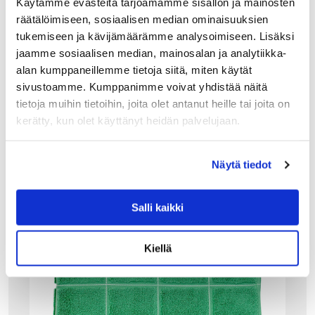
Käytämme evästeitä tarjoamamme sisällön ja mainosten
49.00
€
räätälöimiseen, sosiaalisen median ominaisuuksien
tukemiseen ja kävijämäärämme analysoimiseen. Lisäksi
LISÄÄ OSTOSKORIIN
jaamme sosiaalisen median, mainosalan ja analytiikka-
alan kumppaneillemme tietoja siitä, miten käytät
sivustoamme. Kumppanimme voivat yhdistää näitä
tietoja muihin tietoihin, joita olet antanut heille tai joita on
kerätty, kun olet käyttänyt heidän palvelujaan.
Näytä tiedot
Salli kaikki
Kiellä