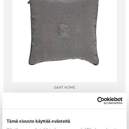
GANT HOME
GANT WASHED LINEN EMBROIDERY TYYNYN
PÄÄLLINEN, DARK GREY MELAN
Gantin Washed linen embroidery tyynynpäällisen
materiaali on ihanan pehmeää kivipestyä pellavaa.
Päällisen reunoja koristaa pitsimäinen tikkaus ja keskellä
Tämä sivusto käyttää evästeitä
brodeerattu Gant-logo.