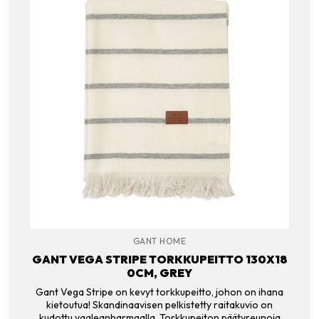
GANT HOME
GANT VEGA STRIPE TORKKUPEITTO 130X18
0CM, GREY
Gant Vega Stripe on kevyt torkkupeitto, johon on ihana
kietoutua! Skandinaavisen pelkistetty raitakuvio on
kudottu vaaleanharmaalla. Torkkupeiton päätyreunoja