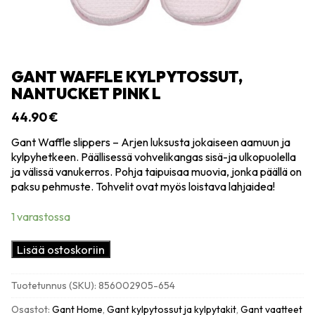
GANT WAFFLE KYLPYTOSSUT,
NANTUCKET PINK L
44.90
€
Gant Waffle slippers – Arjen luksusta jokaiseen aamuun ja
kylpyhetkeen. Päällisessä vohvelikangas sisä-ja ulkopuolella
ja välissä vanukerros. Pohja taipuisaa muovia, jonka päällä on
paksu pehmuste. Tohvelit ovat myös loistava lahjaidea!
1 varastossa
Gant
Lisää ostoskoriin
Waffle
kylpytossut,
Tuotetunnus (SKU):
856002905-654
nantucket
pink
Osastot:
Gant Home
,
Gant kylpytossut ja kylpytakit
,
Gant vaatteet