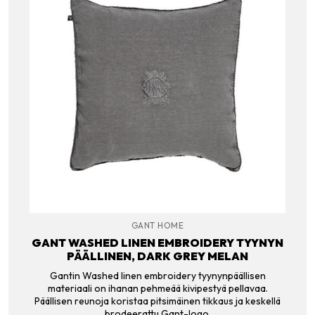
GANT HOME
GANT WASHED LINEN EMBROIDERY TYYNYN
PÄÄLLINEN, DARK GREY MELAN
Gantin Washed linen embroidery tyynynpäällisen
materiaali on ihanan pehmeää kivipestyä pellavaa.
Päällisen reunoja koristaa pitsimäinen tikkaus ja keskellä
brodeerattu Gant-logo.