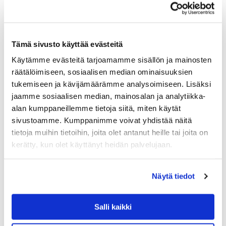
Tämä sivusto käyttää evästeitä
Käytämme evästeitä tarjoamamme sisällön ja mainosten
räätälöimiseen, sosiaalisen median ominaisuuksien
tukemiseen ja kävijämäärämme analysoimiseen. Lisäksi
jaamme sosiaalisen median, mainosalan ja analytiikka-
alan kumppaneillemme tietoja siitä, miten käytät
sivustoamme. Kumppanimme voivat yhdistää näitä
GANT HOME
tietoja muihin tietoihin, joita olet antanut heille tai joita on
GANT BURTON KNIT TYYNYNPÄÄLLINEN, GR
kerätty, kun olet käyttänyt heidän palvelujaan.
EY
Gantin Burton Knit- tyynynpäällinen on kaksipuoleinen,
sillä tyynyn kääntöpuolella on käänteiset värit. Graafinen
Näytä tiedot
kuvioneule on laadukasta puuvillaa ja tyynynpäällinen
pysyy hyvin muodossaan. Sivusaumassa on
piilovetoketju…
Salli kaikki
79.90
€