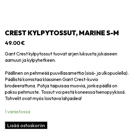
CREST KYLPYTOSSUT, MARINE S-M
49.00
€
Gant Crest kylpytossut tuovat arjen luksusta jokaiseen
aamuun ja kylpyhetkeen.
Päällinen on pehmeää puuvillasamettia (sisä- ja ulkopuolella).
Päällistä komistaa klassinen Gant Crest-kuvio
brodeerattuna. Pohja taipuisaa muovia, jonka päällä on
paksu pehmuste. Tossut voi pestä koneessa hienopyykissä.
Tohvelit ovat myös loistava lahjaidea!
1 varastossa
Crest
Lisää ostoskoriin
kylpytossut,