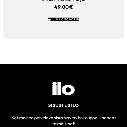
49.00
€
LISÄÄ OSTOSKORIIN
SISUSTUS ILO
Kotimainen palveleva sisustusverkkokauppa – nopeat
toimitukset!