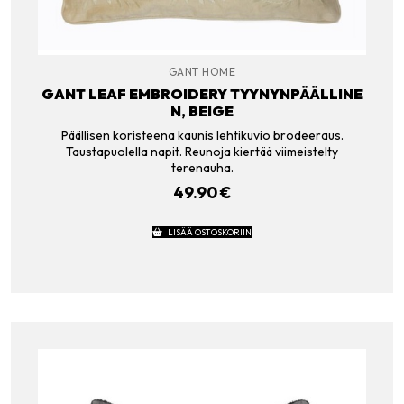
GANT HOME
GANT LEAF EMBROIDERY TYYNYNPÄÄLLINE
N, BEIGE
Päällisen koristeena kaunis lehtikuvio brodeeraus.
Taustapuolella napit. Reunoja kiertää viimeistelty
terenauha.
49.90
€
LISÄÄ OSTOSKORIIN