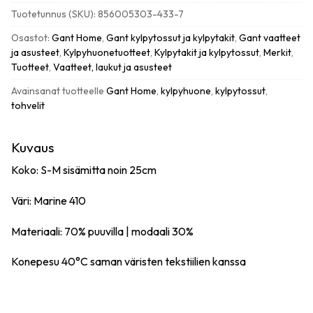
marine
Tuotetunnus (SKU):
856005303-433-7
S-
M
Osastot:
Gant Home
,
Gant kylpytossut ja kylpytakit
,
Gant vaatteet
määrä
ja asusteet
,
Kylpyhuonetuotteet
,
Kylpytakit ja kylpytossut
,
Merkit
,
Tuotteet
,
Vaatteet, laukut ja asusteet
Avainsanat tuotteelle
Gant Home
,
kylpyhuone
,
kylpytossut
,
tohvelit
Kuvaus
Koko: S-M sisämitta noin 25cm
Väri: Marine 410
Materiaali: 70% puuvilla | modaali 30%
Konepesu 40°C saman väristen tekstiilien kanssa