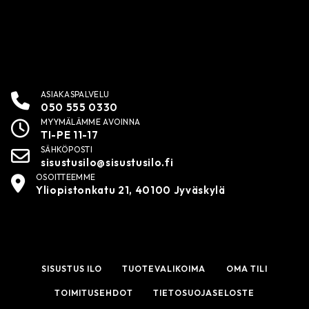
ASIAKASPALVELU
050 555 0330
MYYMÄLÄMME AVOINNA
TI-PE 11-17
SÄHKÖPOSTI
sisustusilo@sisustusilo.fi
OSOITTEEMME
Yliopistonkatu 21, 40100 Jyväskylä
SISUSTUS ILO
TUOTEVALIKOIMA
OMA TILI
TOIMITUSEHDOT
TIETOSUOJASELOSTE