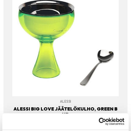
ALESSI
ALESSI BIG LOVE JÄÄTELÖKULHO, GREEN B
UD
Alessin Big love jäätelökulho tuo hehkuvaa väriä
kattaukseen ja tarjoiluun. Big Love -setti koostuu