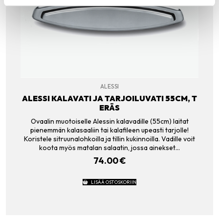
ALESSI
ALESSI KALAVATI JA TARJOILUVATI 55CM, T
ERÄS
Ovaalin muotoiselle Alessin kalavadille (55cm) laitat
pienemmän kalasaaliin tai kalafileen upeasti tarjolle!
Koristele sitruunalohkoilla ja tillin kukinnoilla. Vadille voit
koota myös matalan salaatin, jossa ainekset…
74.00
€
LISÄÄ OSTOSKORIIN