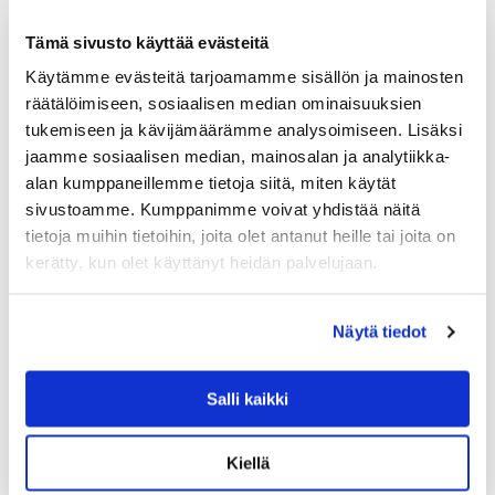
värillisestä jalallisesta kulhosta sekä teräksisestä
sisäkulhosta. Pakkaukseen kuuluu upea teräksinen
Tämä sivusto käyttää evästeitä
sydänlusikka.…
59.00
€
Käytämme evästeitä tarjoamamme sisällön ja mainosten
räätälöimiseen, sosiaalisen median ominaisuuksien
LISÄÄ OSTOSKORIIN
tukemiseen ja kävijämäärämme analysoimiseen. Lisäksi
jaamme sosiaalisen median, mainosalan ja analytiikka-
alan kumppaneillemme tietoja siitä, miten käytät
sivustoamme. Kumppanimme voivat yhdistää näitä
tietoja muihin tietoihin, joita olet antanut heille tai joita on
kerätty, kun olet käyttänyt heidän palvelujaan.
Näytä tiedot
Salli kaikki
Kiellä