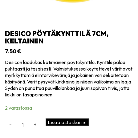
DESICO PÖYTÄKYNTTILÄ 7CM,
KELTAINEN
7.50
€
Desicon laadukas kotimainen pöytäkynttilä. Kynttilä palaa
puhtaasti ja tasaisesti. Valmistuksessa käytettävät värit ovat
myrkkyttömiä elintarvikevärejä ja jokainen väri sekoitetaan
käsityönä. Värit pysyvät kirkkaina ja niiden valikoima on laaja.
Sydän on punottua puuvillalankaa ja juuri sopivan tiivis, jotta
liekki on tasapainoinen.
2 varastossa
Desico
Lisää ostoskoriin
-
+
pöytäkynttilä
7cm,