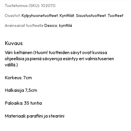
keltainen
Tuotetunnus (SKU):
102070
määrä
Osastot:
Kylpyhuonetuotteet
,
Kynttilät
,
Sisustustuotteet
,
Tuotteet
Avainsanat tuotteelle
Desico
,
kynttilä
Kuvaus
Väri: keltainen (Huom! tuotteiden sävyt ovat kuvissa
ohjeellisia ja pieniä sävyeroja esiintyy eri valmistuserien
välillä.)
Korkeus: 7cm
Halkaisija 7,5cm
Paloaika: 35 tuntia
Materiaali: parafiini ja steariini