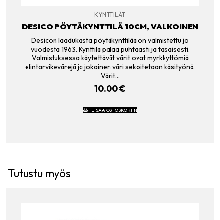
KYNTTILÄT
DESICO PÖYTÄKYNTTILÄ 10CM, VALKOINEN
Desicon laadukasta pöytäkynttilää on valmistettu jo
vuodesta 1963. Kynttilä palaa puhtaasti ja tasaisesti.
Valmistuksessa käytettävät värit ovat myrkkyttömiä
elintarvikevärejä ja jokainen väri sekoitetaan käsityönä.
Värit…
10.00
€
LISÄÄ OSTOSKORIIN
Tutustu myös