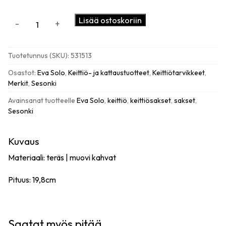
Eva
Lisää ostoskoriin
-
+
Solo
Keittiösakset
Green
Tuotetunnus (SKU):
531513
Tool
määrä
Osastot:
Eva Solo
,
Keittiö- ja kattaustuotteet
,
Keittiötarvikkeet
,
Merkit
,
Sesonki
Avainsanat tuotteelle
Eva Solo
,
keittiö
,
keittiösakset
,
sakset
,
Sesonki
Kuvaus
Materiaali: teräs | muovi kahvat
Pituus: 19,8cm
Saatat myös pitää...