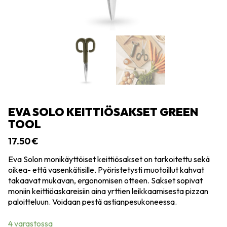
EVA SOLO KEITTIÖSAKSET GREEN
TOOL
17.50
€
Eva Solon monikäyttöiset keittiösakset on tarkoitettu sekä
oikea- että vasenkätisille. Pyöristetysti muotoillut kahvat
takaavat mukavan, ergonomisen otteen. Sakset sopivat
moniin keittiöaskareisiin aina yrttien leikkaamisesta pizzan
paloitteluun. Voidaan pestä astianpesukoneessa.
4 varastossa