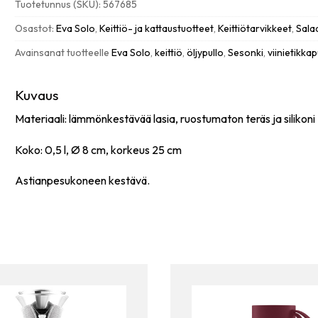
Tuotetunnus (SKU):
567685
Viinietikkapullo
määrä
Osastot:
Eva Solo
,
Keittiö- ja kattaustuotteet
,
Keittiötarvikkeet
,
Salaa
Avainsanat tuotteelle
Eva Solo
,
keittiö
,
öljypullo
,
Sesonki
,
viinietikkap
Kuvaus
Materiaali: lämmönkestävää lasia, ruostumaton teräs ja silikoni
Koko: 0,5 l, Ø 8 cm, korkeus 25 cm
Astianpesukoneen kestävä.