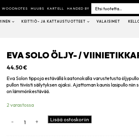
Search
for:
WOODNOTES
MUUBS
KARTELL
HANDED BY
MINEN
KEITTIÖ- JA KATTAUSTUOTTEET
VALAISIMET
KELL
EVA SOLO ÖLJY- / VIINIETIKK
44.50
€
Eva Solon tippoja estävällä kaatonokalla varustetusta öljypullos
pullon tiiviisti säilytyksen ajaksi. Ajattoman kaunis lasipullo nii
on lämmönkestävää.
2 varastossa
Eva
Lisää ostoskoriin
-
+
Solo
Öljy-
/