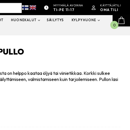
MYYMÄLÄ AVOINNA
KÄYTTÄJÄTILI
TI-PE 11-17
OMA TILI
OT
HUONEKALUT
SÄILYTYS
KYLPYHUONE
0
APULLO
ta on helppo kaataa öljyä tai viinietikkaa. Korkki sulkee
n säilyttämiseen, valmistamiseen kuin tarjoilemiseen. Pullon lasi