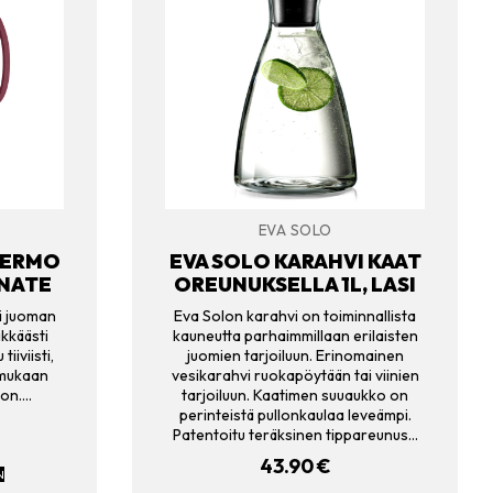
EVA SOLO
TERMO
EVA SOLO KARAHVI KAAT
NATE
OREUNUKSELLA 1L, LASI
ä juoman
Eva Solon karahvi on toiminnallista
ikkäästi
kauneutta parhaimmillaan erilaisten
iiviisti,
juomien tarjoiluun. Erinomainen
 mukaan
vesikarahvi ruokapöytään tai viinien
oon.…
tarjoiluun. Kaatimen suuaukko on
perinteistä pullonkaulaa leveämpi.
Patentoitu teräksinen tippareunus…
43.90
€
N