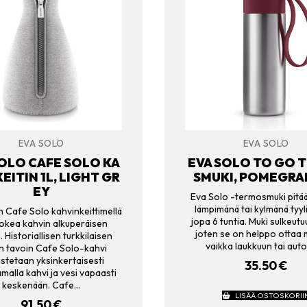
EVA SOLO
EVA SOLO
SOLO CAFE SOLO KA
EVA SOLO TO GO 
EITIN 1L, LIGHT GR
SMUKI, POMEGRA
EY
Eva Solo -termosmuki pitä
lämpimänä tai kylmänä tyyl
 Cafe Solo kahvinkeittimellä
jopa 6 tuntia. Muki sulkeutuu t
kokea kahvin alkuperäisen
joten se on helppo ottaa
 Historiallisen turkkilaisen
vaikka laukkuun tai aut
n tavoin Cafe Solo-kahvi
istetaan yksinkertaisesti
35.50
€
malla kahvi ja vesi vapaasti
keskenään. Cafe…
LISÄÄ OSTOSKORII
91.50
€