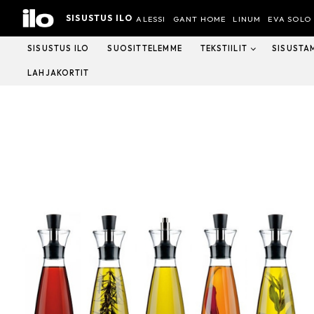
Hyppää
SISUSTUS ILO
sisältöön
ALESSI
GANT HOME
LINUM
EVA SOLO
SISUSTUS ILO
SUOSITTELEMME
TEKSTIILIT
SISUSTA
LAHJAKORTIT