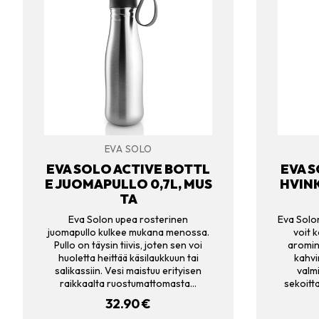
EVA SOLO
EVA SOLO ACTIVE BOTTL
EVA 
E JUOMAPULLO 0,7L, MUS
HVINK
TA
Eva Solon upea rosterinen
Eva Solon
juomapullo kulkee mukana menossa.
voit 
Pullo on täysin tiivis, joten sen voi
aromin.
huoletta heittää käsilaukkuun tai
kahvi
salikassiin. Vesi maistuu erityisen
valm
raikkaalta ruostumattomasta…
sekoitta
32.90
€