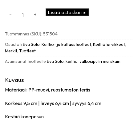
Eva
Lisää ostoskoriin
-
+
Solo
Valkosipulin
murskain
Tuotetunnus (SKU):
531504
Green
tool
Osastot:
Eva Solo
,
Keittiö- ja kattaustuotteet
,
Keittiötarvikkeet
,
määrä
Merkit
,
Tuotteet
Avainsanat tuotteelle
Eva Solo
,
keittiö
,
valkosipulin murskain
Kuvaus
Materiaali: PP-muovi, ruostumaton teräs
Korkeus 9,5 cm | leveys 6,4 cm | syvyys 6,4 cm
Kestää konepesun