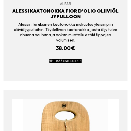
ALESSI
ALESSI KAATONOKKA FIOR D’OLIO OLIIVIÖL
JYPULLOON
Alessin teräksinen kaatonokka mukautuu yleisimpiin
oliiviöljypulloihin. Täydellinen kaatonokka, josta öljy tulee
ohuena nauhana ja nokan muotoilu estää tippojen
valumisen.
38.00
€
LISÄÄ OSTOSKORIIN