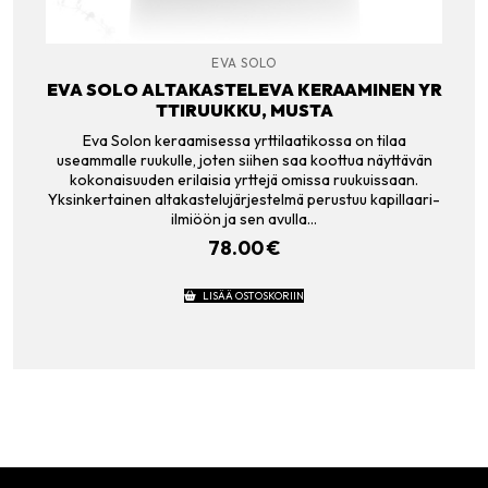
EVA SOLO
EVA SOLO ALTAKASTELEVA KERAAMINEN YR
TTIRUUKKU, MUSTA
Eva Solon keraamisessa yrttilaatikossa on tilaa
useammalle ruukulle, joten siihen saa koottua näyttävän
kokonaisuuden erilaisia yrttejä omissa ruukuissaan.
Yksinkertainen altakastelujärjestelmä perustuu kapillaari-
ilmiöön ja sen avulla…
78.00
€
LISÄÄ OSTOSKORIIN