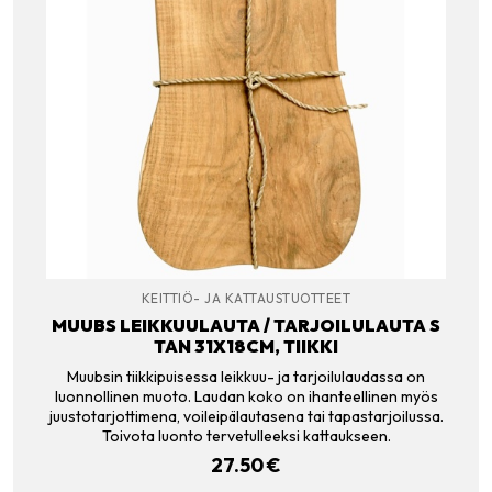
KEITTIÖ- JA KATTAUSTUOTTEET
MUUBS LEIKKUULAUTA / TARJOILULAUTA S
TAN 31X18CM, TIIKKI
Muubsin tiikkipuisessa leikkuu- ja tarjoilulaudassa on
luonnollinen muoto. Laudan koko on ihanteellinen myös
juustotarjottimena, voileipälautasena tai tapastarjoilussa.
Toivota luonto tervetulleeksi kattaukseen.
27.50
€