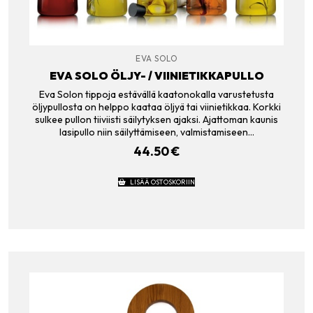
EVA SOLO
EVA SOLO ÖLJY- / VIINIETIKKAPULLO
Eva Solon tippoja estävällä kaatonokalla varustetusta
öljypullosta on helppo kaataa öljyä tai viinietikkaa. Korkki
sulkee pullon tiiviisti säilytyksen ajaksi. Ajattoman kaunis
lasipullo niin säilyttämiseen, valmistamiseen…
44.50
€
LISÄÄ OSTOSKORIIN