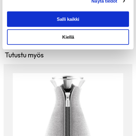
Näytä tiedot
75.90
€
LISÄÄ OSTOSKORIIN
Salli kaikki
Kiellä
Tutustu myös