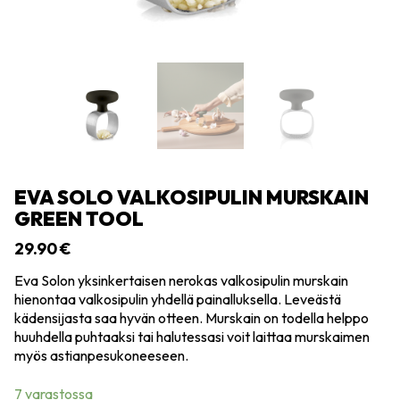
EVA SOLO VALKOSIPULIN MURSKAIN
GREEN TOOL
29.90
€
Eva Solon yksinkertaisen nerokas valkosipulin murskain
hienontaa valkosipulin yhdellä painalluksella. Leveästä
kädensijasta saa hyvän otteen. Murskain on todella helppo
huuhdella puhtaaksi tai halutessasi voit laittaa murskaimen
myös astianpesukoneeseen.
7 varastossa