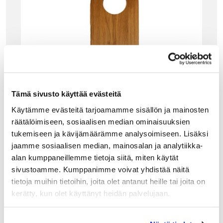
Tämä sivusto käyttää evästeitä
Käytämme evästeitä tarjoamamme sisällön ja mainosten
räätälöimiseen, sosiaalisen median ominaisuuksien
tukemiseen ja kävijämäärämme analysoimiseen. Lisäksi
jaamme sosiaalisen median, mainosalan ja analytiikka-
alan kumppaneillemme tietoja siitä, miten käytät
KEITTIÖ- JA KATTAUSTUOTTEET
sivustoamme. Kumppanimme voivat yhdistää näitä
LINUM CUT LEIKKUULAUTA 70CM, TAMMI
tietoja muihin tietoihin, joita olet antanut heille tai joita on
Linumin massiivitamminen Cut on enemmän kuin
kerätty, kun olet käyttänyt heidän palvelujaan.
leikkuulauta: kokoa reilun kokoiselle laudalle vaikka
tapakset tai juustolajitelma…ja hurmaa ruokavieraasi
persoonallisella kattauksella!