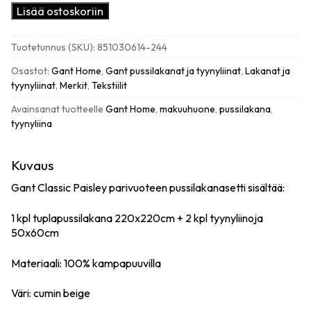
Gant
Lisää ostoskoriin
Classic
Paisley
Tuotetunnus (SKU):
851030614-244
pussilakanasetti
parivuoteeseen,
Osastot:
Gant Home
,
Gant pussilakanat ja tyynyliinat
,
Lakanat ja
cumin
tyynyliinat
,
Merkit
,
Tekstiilit
beige
Avainsanat tuotteelle
Gant Home
,
makuuhuone
,
pussilakana
,
määrä
tyynyliina
Kuvaus
Gant Classic Paisley parivuoteen pussilakanasetti sisältää:
1 kpl tuplapussilakana 220x220cm + 2 kpl tyynyliinoja
50x60cm
Materiaali: 100% kampapuuvilla
Väri: cumin beige