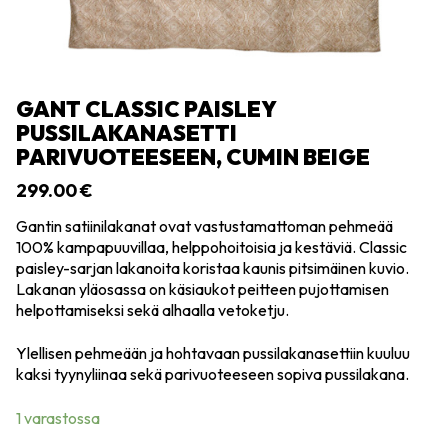
GANT CLASSIC PAISLEY
PUSSILAKANASETTI
PARIVUOTEESEEN, CUMIN BEIGE
299.00
€
Gantin satiinilakanat ovat vastustamattoman pehmeää
100% kampapuuvillaa, helppohoitoisia ja kestäviä. Classic
paisley-sarjan lakanoita koristaa kaunis pitsimäinen kuvio.
Lakanan yläosassa on käsiaukot peitteen pujottamisen
helpottamiseksi sekä alhaalla vetoketju.
Ylellisen pehmeään ja hohtavaan pussilakanasettiin kuuluu
kaksi tyynyliinaa sekä parivuoteeseen sopiva pussilakana.
1 varastossa