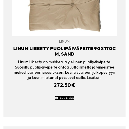
LINUM
LINUM LIBERTY PUOLIPÄIVÄPEITE 90X170C
M, SAND
Linum Liberty on muhkea ja ylellinen puolipäiväpeite.
Suosittu puolipäiväpeite antaa uutta ilmettä ja viimeistee
makuuhuoneen sisustuksen. Levitä vuoteen jalkopäätyyn
ja kauniit lakanat pääsevät esille. Lisäksi…
272.50
€
LUE LISÄÄ