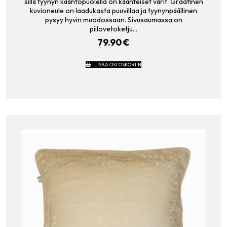
sillä tyynyn kääntöpuolella on käänteiset värit. Graafinen
kuvioneule on laadukasta puuvillaa ja tyynynpäällinen
pysyy hyvin muodossaan. Sivusaumassa on
piilovetoketju…
79.90
€
LISÄÄ OSTOSKORIIN