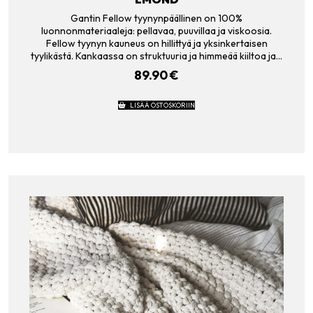
Gantin Fellow tyynynpäällinen on 100%
luonnonmateriaaleja: pellavaa, puuvillaa ja viskoosia.
Fellow tyynyn kauneus on hillittyä ja yksinkertaisen
tyylikästä. Kankaassa on struktuuria ja himmeää kiiltoa ja…
89.90
€
LISÄÄ OSTOSKORIIN