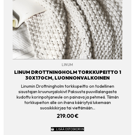
LINUM
LINUM DROTTNINGHOLM TORKKUPEITTO 1
30X170CM, LUONNONVALKOINEN
Linumin Drottningholm torkkupeitto on todellinen
sisustajan kruununjalokivi! Paksusta puuvillalangasta
kudottu korinpohjaneule on painava ja pehmeä. Tämän
torkkupeiton alle on ihana kääriytyä lukemaan
suosikkikirjaa tai viettämään…
219.00
€
LISÄÄ OSTOSKORIIN