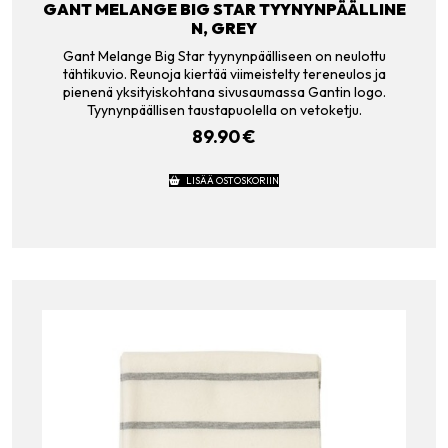
GANT MELANGE BIG STAR TYYNYNPÄÄLLINE
N, GREY
Gant Melange Big Star tyynynpäälliseen on neulottu
tähtikuvio. Reunoja kiertää viimeistelty tereneulos ja
pienenä yksityiskohtana sivusaumassa Gantin logo.
Tyynynpäällisen taustapuolella on vetoketju.
89.90
€
LISÄÄ OSTOSKORIIN