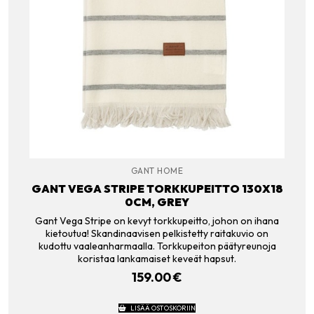
GANT HOME
GANT VEGA STRIPE TORKKUPEITTO 130X18
0CM, GREY
Gant Vega Stripe on kevyt torkkupeitto, johon on ihana
kietoutua! Skandinaavisen pelkistetty raitakuvio on
kudottu vaaleanharmaalla. Torkkupeiton päätyreunoja
koristaa lankamaiset keveät hapsut.
159.00
€
LISÄÄ OSTOSKORIIN