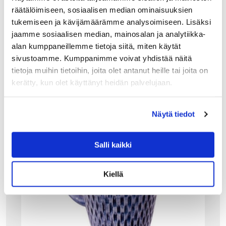
räätälöimiseen, sosiaalisen median ominaisuuksien
LISÄÄ OSTOSKORIIN
tukemiseen ja kävijämäärämme analysoimiseen. Lisäksi
jaamme sosiaalisen median, mainosalan ja analytiikka-
alan kumppaneillemme tietoja siitä, miten käytät
sivustoamme. Kumppanimme voivat yhdistää näitä
tietoja muihin tietoihin, joita olet antanut heille tai joita on
kerätty, kun olet käyttänyt heidän palvelujaan.
Näytä tiedot
Salli kaikki
Kiellä