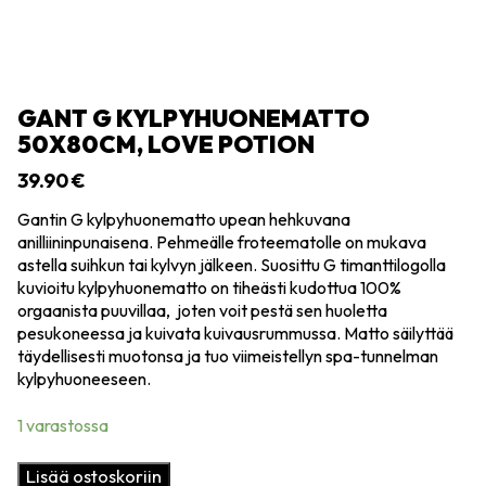
GANT G KYLPYHUONEMATTO
50X80CM, LOVE POTION
39.90
€
Gantin G kylpyhuonematto upean hehkuvana
anilliininpunaisena. Pehmeälle froteematolle on mukava
astella suihkun tai kylvyn jälkeen. Suosittu G timanttilogolla
kuvioitu kylpyhuonematto on tiheästi kudottua 100%
orgaanista puuvillaa, joten voit pestä sen huoletta
pesukoneessa ja kuivata kuivausrummussa. Matto säilyttää
täydellisesti muotonsa ja tuo viimeistellyn spa-tunnelman
kylpyhuoneeseen.
1 varastossa
Gant
Lisää ostoskoriin