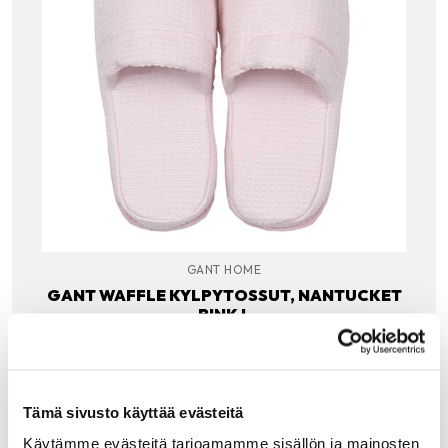
GANT HOME
GANT WAFFLE KYLPYTOSSUT, NANTUCKET
PINK L
Gant Waffle slippers – Arjen luksusta jokaiseen aamuun ja
kylpyhetkeen. Päällisessä vohvelikangas sisä-ja
ulkopuolella ja välissä vanukerros. Pohja taipuisaa muovia,
jonka päällä on paksu pehmuste.…
Tämä sivusto käyttää evästeitä
44.90
€
Käytämme evästeitä tarjoamamme sisällön ja mainosten