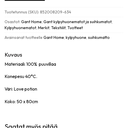
G
kylpyhuonematto
Tuotetunnus (SKU):
852008209-634
50x80cm,
love
Osastot:
Gant Home
,
Gant kylpyhuonematot ja suihkumatot
,
potion
Kylpyhuonematot
,
Merkit
,
Tekstiilit
,
Tuotteet
määrä
Avainsanat tuotteelle
Gant Home
,
kylpyhuone
,
suihkumatto
Kuvaus
Materiaali: 100% puuvillaa
Konepesu 40°C.
Väri: Love potion
Koko: 50 x 80cm
Saatat myös pitää...