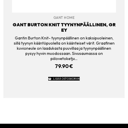
GANT HOME
GANT BURTON KNIT TYYNYNPÄÄLLINEN, GR
EY
Gantin Burton Knit- tyynynpäällinen on kaksipuoleinen,
sillä tyynyn kääntöpuolella on käänteiset värit. Graafinen
kuvioneule on laadukasta puuvillaa ja tyynynpäällinen
pysyy hyvin muodossaan. Sivusaumassa on
piilovetoketju…
79.90
€
LISÄÄ OSTOSKORIIN