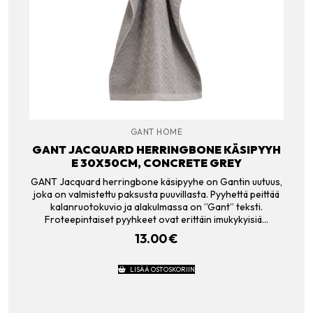
GANT HOME
GANT JACQUARD HERRINGBONE KÄSIPYYH
E 30X50CM, CONCRETE GREY
GANT Jacquard herringbone käsipyyhe on Gantin uutuus,
joka on valmistettu paksusta puuvillasta. Pyyhettä peittää
kalanruotokuvio ja alakulmassa on ”Gant” teksti.
Froteepintaiset pyyhkeet ovat erittäin imukykyisiä…
13.00
€
LISÄÄ OSTOSKORIIN