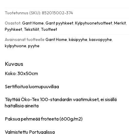
herringbone
käsipyyhe
Tuotetunnus (SKU):
852015002-374
30x50cm,
tartan
Osastot:
Gant Home
,
Gant pyyhkeet
,
Kylpyhuonetuotteet
,
Merkit
,
green
Pyyhkeet
,
Tekstiilit
,
Tuotteet
määrä
Avainsanat tuotteelle
Gant Home
,
käsipyyhe
,
kasvopyyhe
,
kylpyhuone
,
pyyhe
Kuvaus
Koko: 30x50cm
Sertifioitua luomupuuvillaa
Täyttää Öko-Tex 100-standardin vaatimukset, ei sisällä
haitallisia aineita
Paksua pehmeää froteeta (600g/m2)
Valmistettu Portugalissa