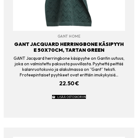
GANT HOME
GANT JACQUARD HERRINGBONE KÄSIPYYH
E 50X70CM, TARTAN GREEN
GANT Jacquard herringbone käsipyyhe on Gantin uutuus,
joka on valmistettu paksusta puuvillasta. Pyyhettä peittää
kalanruotokuvio ja alakulmassa on ”Gant” teksti.
Froteepintaiset pyyhkeet ovat erittäin imukykyisiä…
22.50
€
LISÄÄ OSTOSKORIIN