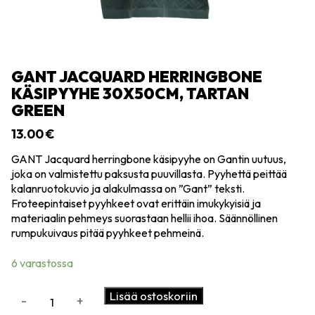
GANT JACQUARD HERRINGBONE
KÄSIPYYHE 30X50CM, TARTAN
GREEN
13.00
€
GANT Jacquard herringbone käsipyyhe on Gantin uutuus,
joka on valmistettu paksusta puuvillasta. Pyyhettä peittää
kalanruotokuvio ja alakulmassa on ”Gant” teksti.
Froteepintaiset pyyhkeet ovat erittäin imukykyisiä ja
materiaalin pehmeys suorastaan hellii ihoa. Säännöllinen
rumpukuivaus pitää pyyhkeet pehmeinä.
6 varastossa
GANT
Lisää ostoskoriin
-
+
Jacquard