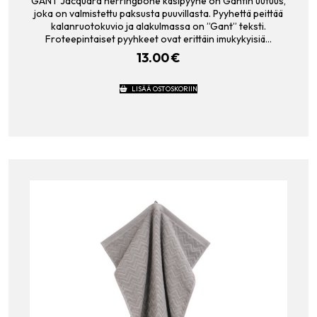
GANT Jacquard herringbone käsipyyhe on Gantin uutuus,
joka on valmistettu paksusta puuvillasta. Pyyhettä peittää
kalanruotokuvio ja alakulmassa on ”Gant” teksti.
Froteepintaiset pyyhkeet ovat erittäin imukykyisiä…
13.00
€
LISÄÄ OSTOSKORIIN