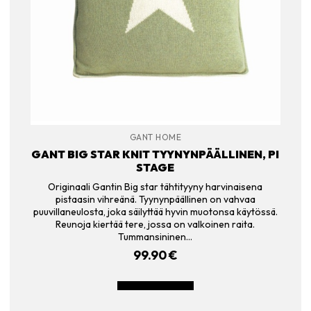
GANT HOME
GANT BIG STAR KNIT TYYNYNPÄÄLLINEN, PI
STAGE
Originaali Gantin Big star tähtityyny harvinaisena
pistaasin vihreänä. Tyynynpäällinen on vahvaa
puuvillaneulosta, joka säilyttää hyvin muotonsa käytössä.
Reunoja kiertää tere, jossa on valkoinen raita.
Tummansininen…
99.90
€
LISÄÄ OSTOSKORIIN