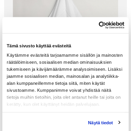
Tämä sivusto käyttää evästeitä
Käytämme evästeitä tarjoamamme sisällön ja mainosten
räätälöimiseen, sosiaalisen median ominaisuuksien
tukemiseen ja kävijämäärämme analysoimiseen. Lisäksi
jaamme sosiaalisen median, mainosalan ja analytiikka-
alan kumppaneillemme tietoja siitä, miten käytät
sivustoamme. Kumppanimme voivat yhdistää näitä
GANT HOME
tietoja muihin tietoihin, joita olet antanut heille tai joita on
ICON G TOWEL KYLPYPYYHE 70X140CM, W
kerätty, kun olet käyttänyt heidän palvelujaan.
HITE
Gantin ylelliset Icon G kylpypyyhkeet (70x140cm) ovat
nyt saatavilla luomulaatuisina. Pyyhkeet on valmistettu
Näytä tiedot
paksusta ja ihanan pehmoisesta sertifioidusta
luomupuuvillasta. Luomupuuvillapyyhkeet on tuotettu