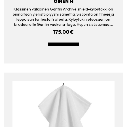
OINEN M
Klassinen valkoinen Gantin Archive shield-kylpytakki on
pinnaltaan ylellistä plyyshi samettia. Sisäpinta on tiheää ja
leppoisan tuntuista froteeta. Kylpytakin etuosaan on
brodeerattu Gantin vaakuna-logo. Hupun sisäsaumaa,…
175.00
€
LISÄÄ OSTOSKORIIN