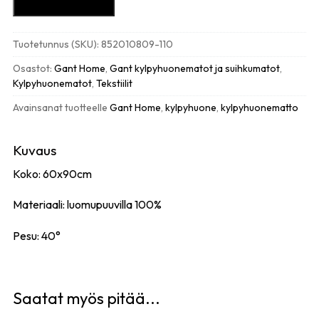
Gant
Lisää ostoskoriin
organic
kylpyhuonematto
Tuotetunnus (SKU):
852010809-110
60x90cm,
white
Osastot:
Gant Home
,
Gant kylpyhuonematot ja suihkumatot
,
määrä
Kylpyhuonematot
,
Tekstiilit
Avainsanat tuotteelle
Gant Home
,
kylpyhuone
,
kylpyhuonematto
Kuvaus
Koko: 60x90cm
Materiaali: luomupuuvilla 100%
Pesu: 40°
Saatat myös pitää...