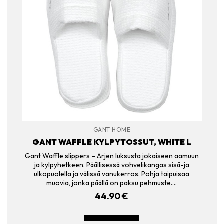
GANT HOME
GANT WAFFLE KYLPYTOSSUT, WHITE L
Gant Waffle slippers – Arjen luksusta jokaiseen aamuun
ja kylpyhetkeen. Päällisessä vohvelikangas sisä-ja
ulkopuolella ja välissä vanukerros. Pohja taipuisaa
muovia, jonka päällä on paksu pehmuste.…
44.90
€
LISÄÄ OSTOSKORIIN