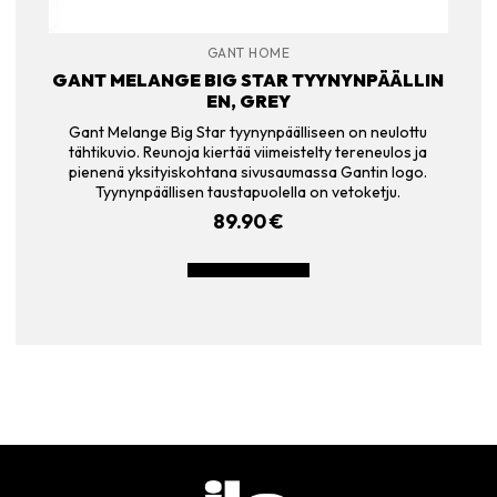
GANT HOME
GANT MELANGE BIG STAR TYYNYNPÄÄLLIN
EN, GREY
Gant Melange Big Star tyynynpäälliseen on neulottu
tähtikuvio. Reunoja kiertää viimeistelty tereneulos ja
pienenä yksityiskohtana sivusaumassa Gantin logo.
Tyynynpäällisen taustapuolella on vetoketju.
89.90
€
LISÄÄ OSTOSKORIIN