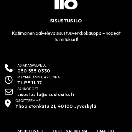
SISUSTUS ILO
Kotimainen palveleva sisustusverkkokauppa – nopeat
toimitukset!
ASIAKASPALVELU
050 555 0330
MYYMÄLÄMME AVOINNA
TI-PE 11-17
SÄHKÖPOSTI
sisustusilo@sisustusilo.fi
OSOITTEEMME
Yliopistonkatu 21, 40100 Jyväskylä
SISUSTUS ILO
TUOTEVALIKOIMA
OMA TILI