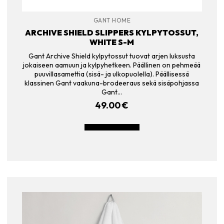
GANT HOME
ARCHIVE SHIELD SLIPPERS KYLPYTOSSUT,
WHITE S-M
Gant Archive Shield kylpytossut tuovat arjen luksusta
jokaiseen aamuun ja kylpyhetkeen. Päällinen on pehmeää
puuvillasamettia (sisä- ja ulkopuolella). Päällisessä
klassinen Gant vaakuna-brodeeraus sekä sisäpohjassa
Gant…
49.00
€
LISÄÄ OSTOSKORIIN