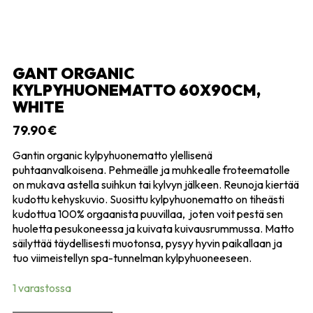
GANT ORGANIC
KYLPYHUONEMATTO 60X90CM,
WHITE
79.90
€
Gantin organic kylpyhuonematto ylellisenä
puhtaanvalkoisena. Pehmeälle ja muhkealle froteematolle
on mukava astella suihkun tai kylvyn jälkeen. Reunoja kiertää
kudottu kehyskuvio. Suosittu kylpyhuonematto on tiheästi
kudottua 100% orgaanista puuvillaa, joten voit pestä sen
huoletta pesukoneessa ja kuivata kuivausrummussa. Matto
säilyttää täydellisesti muotonsa, pysyy hyvin paikallaan ja
tuo viimeistellyn spa-tunnelman kylpyhuoneeseen.
1 varastossa