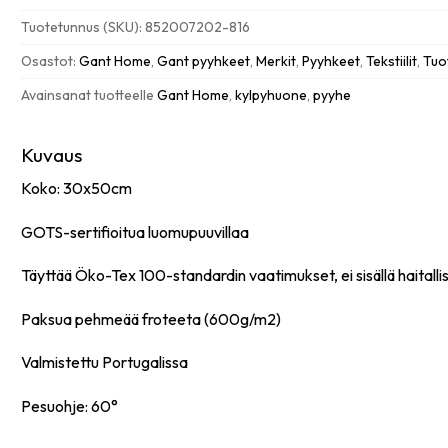
30x50cm,
Tuotetunnus (SKU):
852007202-816
pale
apricot
Osastot:
Gant Home
,
Gant pyyhkeet
,
Merkit
,
Pyyhkeet
,
Tekstiilit
,
Tuo
määrä
Avainsanat tuotteelle
Gant Home
,
kylpyhuone
,
pyyhe
Kuvaus
Koko: 30x50cm
GOTS-sertifioitua luomupuuvillaa
Täyttää Öko-Tex 100-standardin vaatimukset, ei sisällä haitallis
Paksua pehmeää froteeta (600g/m2)
Valmistettu Portugalissa
Pesuohje: 60°