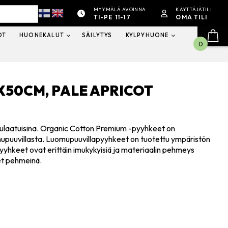
MYYMÄLÄ AVOINNA
KÄYTTÄJÄTILI
TI-PE 11-17
OMA TILI
OT
HUONEKALUT
SÄILYTYS
KYLPYHUONE
0
X50CM, PALE APRICOT
uomulaatuisina. Organic Cotton Premium -pyyhkeet on
omupuuvillasta. Luomupuuvillapyyhkeet on tuotettu ympäristön
t pyyhkeet ovat erittäin imukykyisiä ja materiaalin pehmeys
et pehmeinä.