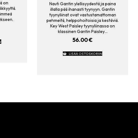
sä on
Nauti Gantin ylellisyydestä ja paina
likkyyttä.
illalla pää ihanasti tyynyyn. Gantin
himmeä
tyynyliinat ovat vastustamattoman
ukseen.
pehmeitä, helppohoitoisia ja kestäviä.
Key West Paisley tyynyliinassa on
klassinen Gantin Paisley…
56.00
€
N
LISÄÄ OSTOSKORIIN