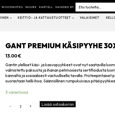
Search
for:
WOODNOTES
MUUBS
KARTELL
HANDED BY
MINEN
KEITTIÖ- JA KATTAUSTUOTTEET
VALAISIMET
KELL
GANT PREMIUM KÄSIPYYHE 30
13.00
€
Gantin ylelliset käsi- ja kasvopyyhkeet ovat nyt saatavilla l
valmistettu paksusta ja ihanan pehmoisesta sertifioidusta lu
kannalta ja sosiaalisesti vastuullisella tavalla. Froteepintaise
suorastaan hellii ihoa. Säännöllinen rumpukuivaus pitää pyyhke
3 varastossa
GANT
Lisää ostoskoriin
-
+
Premium
käsipyyhe