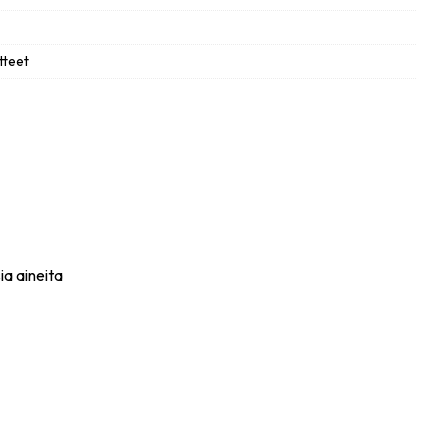
tteet
ia aineita