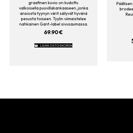
graafinen kuvio on kudottu
Päällisen
valkoisella puuvillakankaaseen, jonka
brodeer
ansiosta tyynyn värit säilyvät hyvänä
Reun
pesusta toiseen. Tyylin viimeistelee
nahkainen Gant-label sivusaumassa.
69.90
€
LISÄÄ OSTOSKORIIN