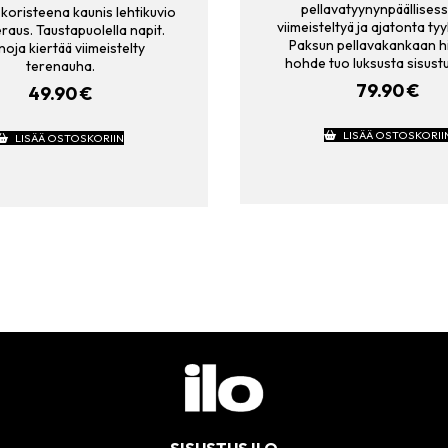
pellavatyynynpäällises
 koristeena kaunis lehtikuvio
viimeisteltyä ja ajatonta tyy
aus. Taustapuolella napit.
Paksun pellavakankaan 
oja kiertää viimeistelty
hohde tuo luksusta sisust
terenauha.
79.90
€
49.90
€
LISÄÄ OSTOSKORII
LISÄÄ OSTOSKORIIN
SISUSTUS ILO