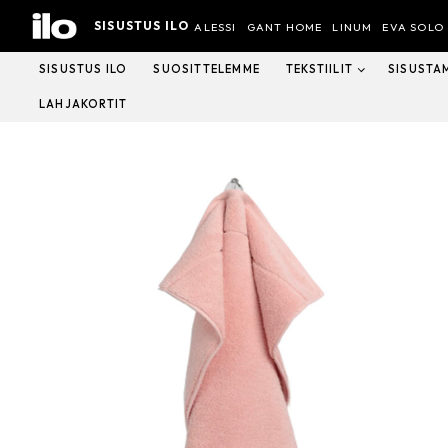
Hyppää
SISUSTUS ILO
sisältöön
ALESSI
GANT HOME
LINUM
EVA SOLO
SISUSTUS ILO
SUOSITTELEMME
TEKSTIILIT
SISUSTA
LAHJAKORTIT