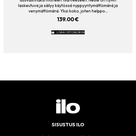
asuvalinnaksi moneen tilanteeseen. Neule on hyvin
laskeutuva ja säilyy käytössä nyppyyntymättömänä ja
venymättömänä. Yksi koko, joten helppo…
139.00
€
LISÄÄ OSTOSKORIIN
SISUSTUS ILO