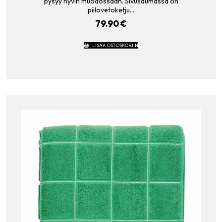
pysyy hyvin muodossaan. Sivusaumassa on
piilovetoketju…
79.90
€
LISÄÄ OSTOSKORIIN