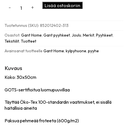
GANT
Lisää ostoskoriin
-
+
Premium
käsipyyhe
30x50cm,
Tuotetunnus (SKU):
852012402-313
pine
green
Osastot:
Gant Home
,
Gant pyyhkeet
,
Joulu
,
Merkit
,
Pyyhkeet
,
määrä
Tekstiilit
,
Tuotteet
Avainsanat tuotteelle
Gant Home
,
kylpyhuone
,
pyyhe
Kuvaus
Koko: 30x50cm
GOTS-sertifioitua luomupuuvillaa
Täyttää Öko-Tex 100-standardin vaatimukset, ei sisällä
haitallisia aineita
Paksua pehmeää froteeta (600g/m2)