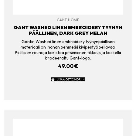
GANT HOME
GANT WASHED LINEN EMBROIDERY TYYNYN
PÄÄLLINEN, DARK GREY MELAN
Gantin Washed linen embroidery tyynynpäällisen
materiaali on ihanan pehmeää kivipestyä pellavaa.
Päällisen reunoja koristaa pitsimäinen tikkaus ja keskellä
brodeerattu Gant-logo.
49.00
€
LISÄÄ OSTOSKORIIN