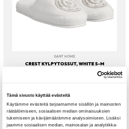
GANT HOME
CREST KYLPYTOSSUT, WHITE S-M
Gant Crest kylpytossut tuovat arjen luksusta jokaiseen
aamuun ja kylpyhetkeen. Päällinen on pehmeää
puuvillasamettia (sisä- ja ulkopuolella). Päällistä komistaa
klassinen Gant Crest-kuvio brodeerattuna. Pohja
taipuisaa…
Tämä sivusto käyttää evästeitä
49.00
€
Käytämme evästeitä tarjoamamme sisällön ja mainosten
räätälöimiseen, sosiaalisen median ominaisuuksien
LISÄÄ OSTOSKORIIN
tukemiseen ja kävijämäärämme analysoimiseen. Lisäksi
jaamme sosiaalisen median, mainosalan ja analytiikka-