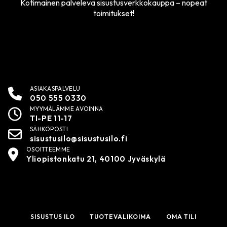
Kotimainen palveleva sisustusverkkokauppa – nopeat
toimitukset!
ASIAKASPALVELU
050 555 0330
MYYMÄLÄMME AVOINNA
TI-PE 11-17
SÄHKÖPOSTI
sisustusilo@sisustusilo.fi
OSOITTEEMME
Yliopistonkatu 21, 40100 Jyväskylä
SISUSTUS ILO
TUOTEVALIKOIMA
OMA TILI