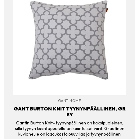
GANT HOME
GANT BURTON KNIT TYYNYNPÄÄLLINEN, GR
EY
Gantin Burton Knit- tyynynpäällinen on kaksipuoleinen,
sillä tyynyn kääntöpuolella on käänteiset värit. Graafinen
kuvioneule on laadukasta puuvillaa ja tyynynpäällinen