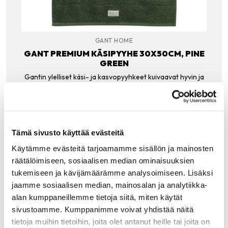
GANT HOME
GANT PREMIUM KÄSIPYYHE 30X50CM, PINE
GREEN
Gantin ylelliset käsi- ja kasvopyyhkeet kuivaavat hyvin ja
luomupuuvillan pehmeys suorastaan hellii ihoa. Premium-
pyyhkeet on tuotettu ympäristön kannalta ja sosiaalisesti
vastuullisella tavalla.
13.00
€
Tämä sivusto käyttää evästeitä
LISÄÄ OSTOSKORIIN
Käytämme evästeitä tarjoamamme sisällön ja mainosten
räätälöimiseen, sosiaalisen median ominaisuuksien
tukemiseen ja kävijämäärämme analysoimiseen. Lisäksi
jaamme sosiaalisen median, mainosalan ja analytiikka-
alan kumppaneillemme tietoja siitä, miten käytät
Tutustu myös
sivustoamme. Kumppanimme voivat yhdistää näitä
tietoja muihin tietoihin, joita olet antanut heille tai joita on