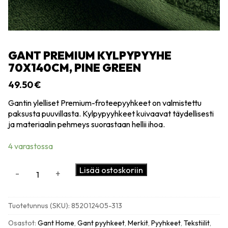
GANT PREMIUM KYLPYPYYHE
70X140CM, PINE GREEN
49.50
€
Gantin ylelliset Premium-froteepyyhkeet on valmistettu
paksusta puuvillasta. Kylpypyyhkeet kuivaavat täydellisesti
ja materiaalin pehmeys suorastaan hellii ihoa.
4 varastossa
GANT
Lisää ostoskoriin
-
+
Premium
kylpypyyhe
70x140cm,
Tuotetunnus (SKU):
852012405-313
pine
green
Osastot:
Gant Home
,
Gant pyyhkeet
,
Merkit
,
Pyyhkeet
,
Tekstiilit
,