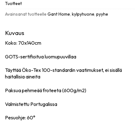
määrä
Tuotteet
Avainsanat tuotteelle
Gant Home
,
kylpyhuone
,
pyyhe
Kuvaus
Koko: 70x140cm
GOTS-sertifioitua luomupuuvillaa
Täyttää Öko-Tex 100-standardin vaatimukset, ei sisällä
haitallisia aineita
Paksua pehmeää froteeta (600g/m2)
Valmistettu Portugalissa
Pesuohje: 60°