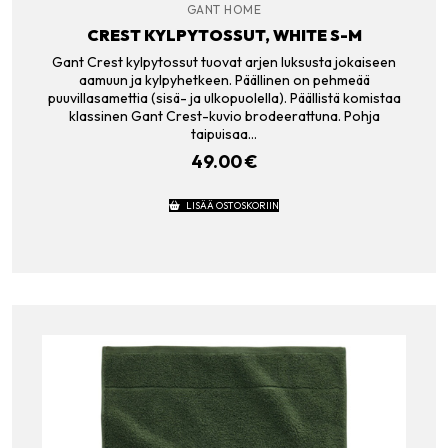
GANT HOME
CREST KYLPYTOSSUT, WHITE S-M
Gant Crest kylpytossut tuovat arjen luksusta jokaiseen
aamuun ja kylpyhetkeen. Päällinen on pehmeää
puuvillasamettia (sisä- ja ulkopuolella). Päällistä komistaa
klassinen Gant Crest-kuvio brodeerattuna. Pohja
taipuisaa…
49.00
€
LISÄÄ OSTOSKORIIN