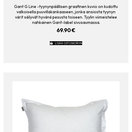
Gant G Line -tyynynpäällisen graafinen kuvio on kudottu
valkoisella puuvillakankaaseen, jonka ansiosta tyynyn
värit säilyvät hyvänä pesusta toiseen. Tyylin viimeistelee
nahkainen Gant-label sivusaumassa.
69.90
€
LISÄÄ OSTOSKORIIN