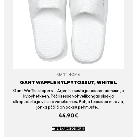
GANT HOME
GANT WAFFLE KYLPYTOSSUT, WHITE L
Gant Waffle slippers – Arjen luksusta jokaiseen aamuun ja
kylpyhetkeen. Päällisessä vohvelikangas sisä-ja
ulkopuolella ja välissä vanukerros. Pohja taipuisaa muovia,
jonka päällä on paksu pehmuste.…
44.90
€
LISÄÄ OSTOSKORIIN