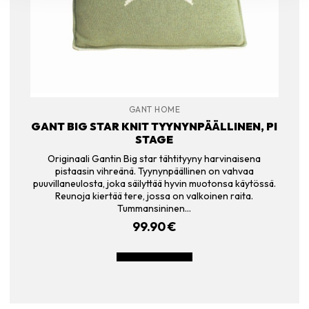
GANT HOME
GANT BIG STAR KNIT TYYNYNPÄÄLLINEN, PI
STAGE
Originaali Gantin Big star tähtityyny harvinaisena
pistaasin vihreänä. Tyynynpäällinen on vahvaa
puuvillaneulosta, joka säilyttää hyvin muotonsa käytössä.
Reunoja kiertää tere, jossa on valkoinen raita.
Tummansininen…
99.90
€
LISÄÄ OSTOSKORIIN