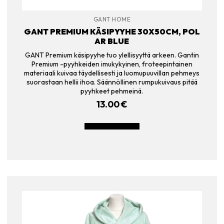
GANT HOME
GANT PREMIUM KÄSIPYYHE 30X50CM, POL
AR BLUE
GANT Premium käsipyyhe tuo ylellisyyttä arkeen. Gantin
Premium -pyyhkeiden imukykyinen, froteepintainen
materiaali kuivaa täydellisesti ja luomupuuvillan pehmeys
suorastaan hellii ihoa. Säännöllinen rumpukuivaus pitää
pyyhkeet pehmeinä.
13.00
€
LISÄÄ OSTOSKORIIN