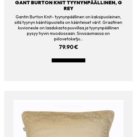
GANT BURTON KNIT TYYNYNPÄÄLLINEN, G
REY
Gantin Burton Knit- tyynynpäällinen on kaksipuoleinen,
sillä tyynyn kääntöpuolella on käänteiset värit. Graafinen
kuvioneule on laadukasta puuvillaa ja tyynynpäällinen
pysyy hyvin muodossaan. Sivusaumassa on
piilovetoketju…
79.90
€
LISÄÄ OSTOSKORIIN