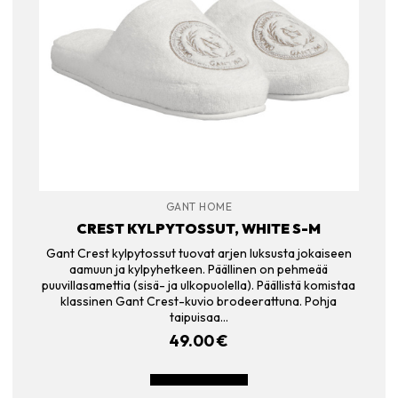
GANT HOME
CREST KYLPYTOSSUT, WHITE S-M
Gant Crest kylpytossut tuovat arjen luksusta jokaiseen
aamuun ja kylpyhetkeen. Päällinen on pehmeää
puuvillasamettia (sisä- ja ulkopuolella). Päällistä komistaa
klassinen Gant Crest-kuvio brodeerattuna. Pohja
taipuisaa…
49.00
€
LISÄÄ OSTOSKORIIN