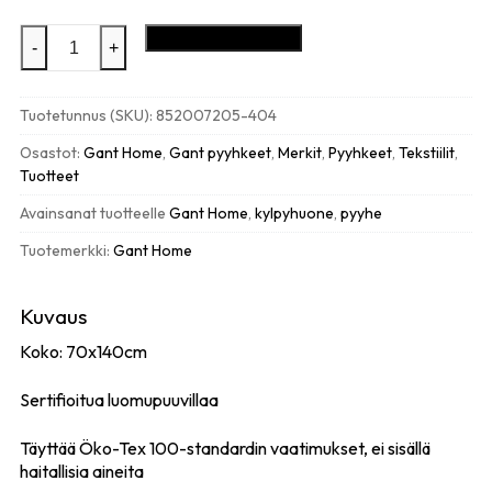
GANT
Lisää ostoskoriin
-
+
Premium
kylpypyyhe
70x140cm,
Tuotetunnus (SKU):
852007205-404
Polar
blue
Osastot:
Gant Home
,
Gant pyyhkeet
,
Merkit
,
Pyyhkeet
,
Tekstiilit
,
määrä
Tuotteet
Avainsanat tuotteelle
Gant Home
,
kylpyhuone
,
pyyhe
Tuotemerkki:
Gant Home
Kuvaus
Koko: 70x140cm
Sertifioitua luomupuuvillaa
Täyttää Öko-Tex 100-standardin vaatimukset, ei sisällä
haitallisia aineita