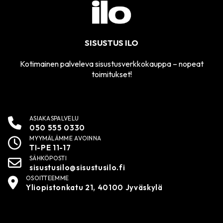
SISUSTUS ILO
Kotimainen palveleva sisustusverkkokauppa – nopeat
toimitukset!
ASIAKASPALVELU
050 555 0330
MYYMÄLÄMME AVOINNA
TI-PE 11-17
SÄHKÖPOSTI
sisustusilo@sisustusilo.fi
OSOITTEEMME
Yliopistonkatu 21, 40100 Jyväskylä