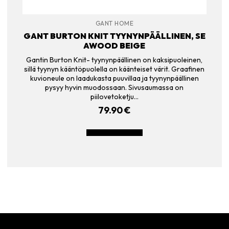
GANT HOME
GANT BURTON KNIT TYYNYNPÄÄLLINEN, SE
AWOOD BEIGE
Gantin Burton Knit- tyynynpäällinen on kaksipuoleinen,
sillä tyynyn kääntöpuolella on käänteiset värit. Graafinen
kuvioneule on laadukasta puuvillaa ja tyynynpäällinen
pysyy hyvin muodossaan. Sivusaumassa on
piilovetoketju…
79.90
€
LISÄÄ OSTOSKORIIN