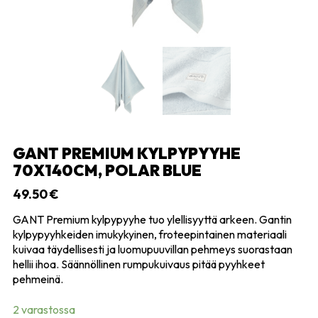
GANT PREMIUM KYLPYPYYHE
70X140CM, POLAR BLUE
49.50
€
GANT Premium kylpypyyhe tuo ylellisyyttä arkeen. Gantin
kylpypyyhkeiden imukykyinen, froteepintainen materiaali
kuivaa täydellisesti ja luomupuuvillan pehmeys suorastaan
hellii ihoa. Säännöllinen rumpukuivaus pitää pyyhkeet
pehmeinä.
2 varastossa