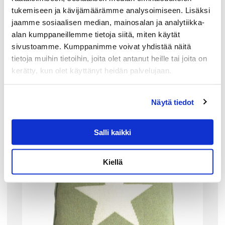
tukemiseen ja kävijämäärämme analysoimiseen. Lisäksi
LISÄÄ OSTOSKORIIN
jaamme sosiaalisen median, mainosalan ja analytiikka-
alan kumppaneillemme tietoja siitä, miten käytät
sivustoamme. Kumppanimme voivat yhdistää näitä
tietoja muihin tietoihin, joita olet antanut heille tai joita on
kerätty, kun olet käyttänyt heidän palvelujaan.
Tutustu myös
Näytä tiedot
Salli kaikki
Kiellä