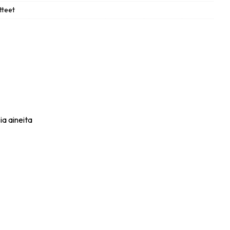
tteet
ia aineita