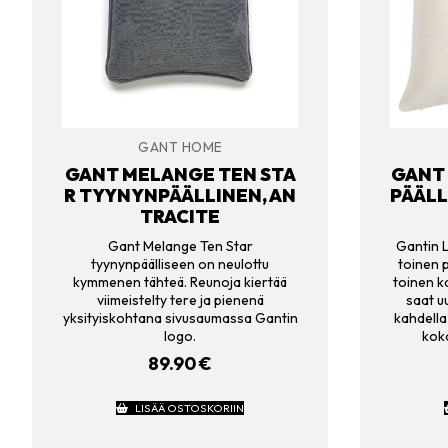
GANT HOME
GANT MELANGE TEN STA
GANT 
R TYYNYNPÄÄLLINEN, AN
PÄÄLL
TRACITE
Gant Melange Ten Star
Gantin L
tyynynpäälliseen on neulottu
toinen 
kymmenen tähteä. Reunoja kiertää
toinen k
viimeistelty tere ja pienenä
saat uu
yksityiskohtana sivusaumassa Gantin
kahdella 
logo.
kok
89.90
€
LISÄÄ OSTOSKORIIN