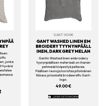
GANT HOME
NYNPÄÄ
GANT WASHED LINEN EM
GREY
BROIDERY TYYNYNPÄÄLL
INEN, DARK GREY MELAN
lisen
ottu
Gantin Washed linen embroidery
en, jonka
tyynynpäällisen materiaali on ihanan
ät hyvänä
pehmeää kivipestyä pellavaa.
meistelee
Päällisen reunoja koristaa pitsimäinen
saumassa.
tikkaus ja keskellä brodeerattu Gant-
logo.
49.00
€
N
LISÄÄ OSTOSKORIIN