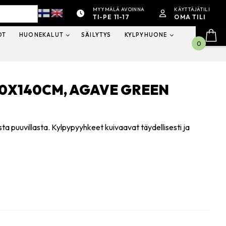
MYYMÄLÄ AVOINNA
KÄYTTÄJÄTILI
TI-PE 11-17
OMA TILI
OT
HUONEKALUT
SÄILYTYS
KYLPYHUONE
0
0X140CM, AGAVE GREEN
a puuvillasta. Kylpypyyhkeet kuivaavat täydellisesti ja