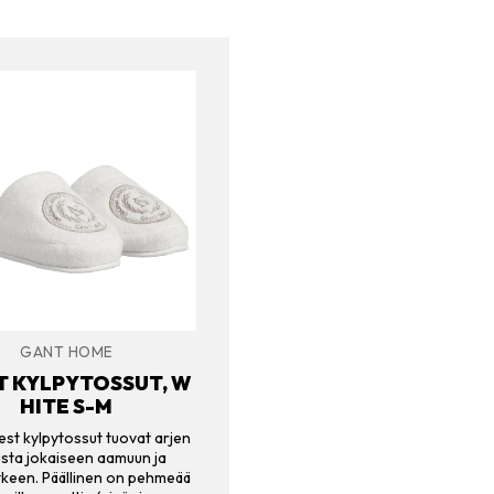
GANT HOME
T KYLPYTOSSUT, W
HITE S-M
st kylpytossut tuovat arjen
usta jokaiseen aamuun ja
tkeen. Päällinen on pehmeää