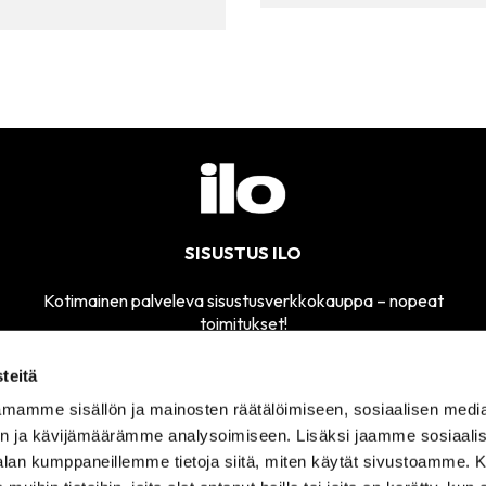
SISUSTUS ILO
Kotimainen palveleva sisustusverkkokauppa – nopeat
toimitukset!
teitä
mamme sisällön ja mainosten räätälöimiseen, sosiaalisen medi
MYYMÄLÄMME
n ja kävijämäärämme analysoimiseen. Lisäksi jaamme sosiaali
SÄHKÖPOSTI
AVOINNA
sisustusilo@sisustusilo.fi
-alan kumppaneillemme tietoja siitä, miten käytät sivustoamme
TI-PE 11-17