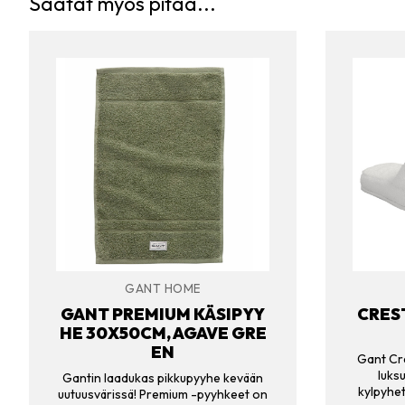
Saatat myös pitää...
GANT HOME
GANT PREMIUM KÄSIPYY
CRES
HE 30X50CM, AGAVE GRE
EN
Gant Cre
luks
Gantin laadukas pikkupyyhe kevään
kylpyhe
uutuusvärissä! Premium -pyyhkeet on