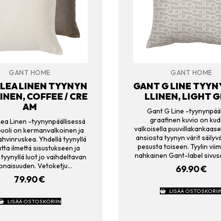
GANT HOME
GANT HOME
LEA LINEN TYYNYN
GANT G LINE TYY
INEN, COFFEE / CRE
LLINEN, LIGHT 
AM
Gant G Line -tyynynpääl
graafinen kuvio on kud
ea Linen -tyynynpäällisessä
valkoisella puuvillakankaase
puoli on kermanvalkoinen ja
ansiosta tyynyn värit säilyv
ahvinruskea. Yhdellä tyynyllä
pesusta toiseen. Tyylin vii
tta ilmettä sisustukseen ja
nahkainen Gant-label sivu
tyynyllä luot jo vaihdeltavan
onaisuuden. Vetoketju…
69.90
€
79.90
€
LISÄÄ OSTOSKORII
LISÄÄ OSTOSKORIIN