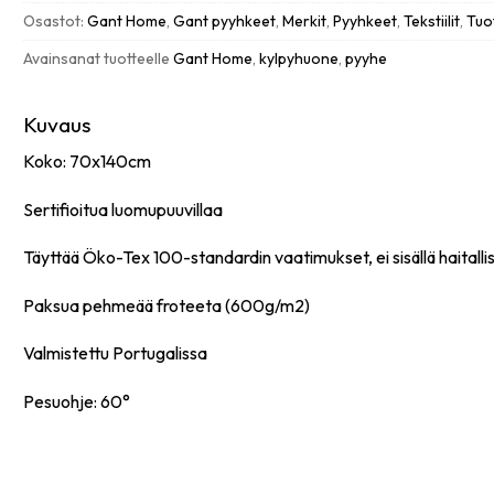
green
Osastot:
Gant Home
,
Gant pyyhkeet
,
Merkit
,
Pyyhkeet
,
Tekstiilit
,
Tuo
määrä
Avainsanat tuotteelle
Gant Home
,
kylpyhuone
,
pyyhe
Kuvaus
Koko: 70x140cm
Sertifioitua luomupuuvillaa
Täyttää Öko-Tex 100-standardin vaatimukset, ei sisällä haitallis
Paksua pehmeää froteeta (600g/m2)
Valmistettu Portugalissa
Pesuohje: 60°