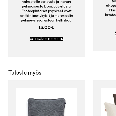
pu
valmistettu paksusta ja ihanan
ulkopu
pehmoisesta luomupuuvillasta.
kla
Froteepintaiset pyyhkeet ovat
brodee
erittäin imukykyisiä ja materiaalin
pehmeys suorastaan hellii ihoa.
13.00
€
LISÄÄ OSTOSKORIIN
Tutustu myös