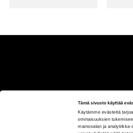
Tämä sivusto käyttää eväs
Käytämme evästeitä tarjoa
ASIAKASPALVELU
ominaisuuksien tukemisee
050 555
mainosalan ja analytiikka
0330