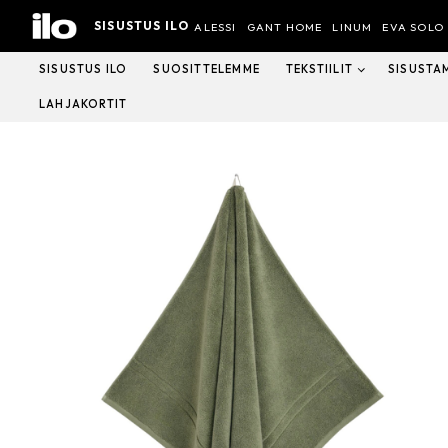
Hyppää
SISUSTUS ILO
sisältöön
ALESSI
GANT HOME
LINUM
EVA SOLO
SISUSTUS ILO
SUOSITTELEMME
TEKSTIILIT
SISUSTA
LAHJAKORTIT