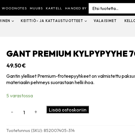
Search
for:
WOODNOTES
MUUBS
KARTELL
HANDED BY
MINEN
KEITTIÖ- JA KATTAUSTUOTTEET
VALAISIMET
KELL
GANT PREMIUM KYLPYPYYHE 7
49.50
€
Gantin ylelliset Premium-froteepyyhkeet on valmistettu paksust
materiaalin pehmeys suorastaan hellii ihoa.
5 varastossa
GANT
Lisää ostoskoriin
-
+
Premium
kylpypyyhe
70x140cm,
Tuotetunnus (SKU):
852007405-314
agave