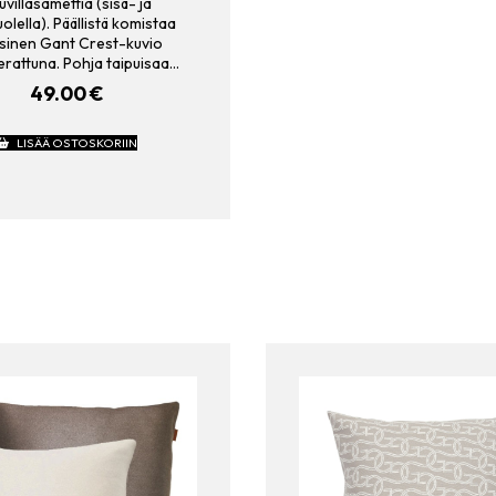
uvillasamettia (sisä- ja
olella). Päällistä komistaa
ssinen Gant Crest-kuvio
rattuna. Pohja taipuisaa…
49.00
€
LISÄÄ OSTOSKORIIN