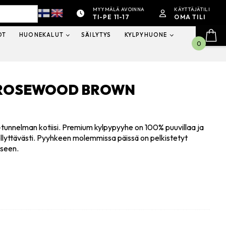
MYYMÄLÄ AVOINNA
KÄYTTÄJÄTILI
TI-PE 11-17
OMA TILI
OT
HUONEKALUT
SÄILYTYS
KYLPYHUONE
0
, ROSEWOOD BROWN
tunnelman kotiisi. Premium kylpypyyhe on 100% puuvillaa ja
ellyttävästi. Pyyhkeen molemmissa päissä on pelkistetyt
iseen.