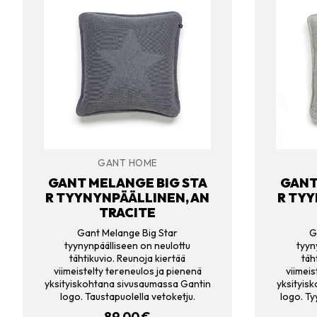
GANT HOME
GANT MELANGE BIG STA
GANT
R TYYNYNPÄÄLLINEN, AN
R TYY
TRACITE
Gant Melange Big Star
G
tyynynpäälliseen on neulottu
tyyn
tähtikuvio. Reunoja kiertää
täh
viimeistelty tereneulos ja pienenä
viimeis
yksityiskohtana sivusaumassa Gantin
yksityis
logo. Taustapuolella vetoketju.
logo. Ty
89.00
€