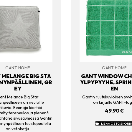
GANT HOME
GANT HOME
 MELANGE BIG STA
GANT WINDOW CH
NYNPÄÄLLINEN, GR
YLPYPYYHE, SPRI
EY
EN
ant Melange Big Star
Gantin ruutukuvioinen pyyh
ynpäälliseen on neulottu
on kirjailtu GANT-log
tikuvio. Reunoja kiertää
49.90
€
telty tereneulos ja pienenä
kohtana sivusaumassa Gantin
ynynpäällisen taustapuolella
LISÄÄ OSTOSKORII
on vetoketju.