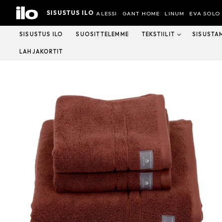
Hyppää
SISUSTUS ILO
sisältöön
ALESSI
GANT HOME
LINUM
EVA SOLO
SISUSTUS ILO
SUOSITTELEMME
TEKSTIILIT
SISUSTA
LAHJAKORTIT