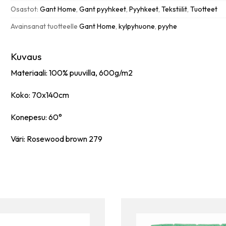
määrä
Osastot:
Gant Home
,
Gant pyyhkeet
,
Pyyhkeet
,
Tekstiilit
,
Tuotteet
Avainsanat tuotteelle
Gant Home
,
kylpyhuone
,
pyyhe
Kuvaus
Materiaali: 100% puuvilla, 600g/m2
Koko: 70x140cm
Konepesu: 60°
Väri: Rosewood brown 279