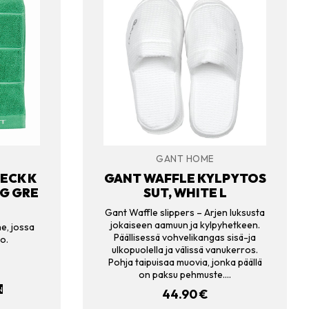
GANT HOME
ECK K
GANT WAFFLE KYLPYTOS
NG GRE
SUT, WHITE L
Gant Waffle slippers – Arjen luksusta
jokaiseen aamuun ja kylpyhetkeen.
e, jossa
Päällisessä vohvelikangas sisä-ja
o.
ulkopuolella ja välissä vanukerros.
Pohja taipuisaa muovia, jonka päällä
on paksu pehmuste.…
N
44.90
€