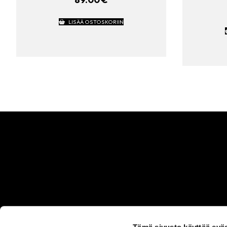
LISÄÄ OSTOSKORIIN
Tämä sivusto käyttää eväs