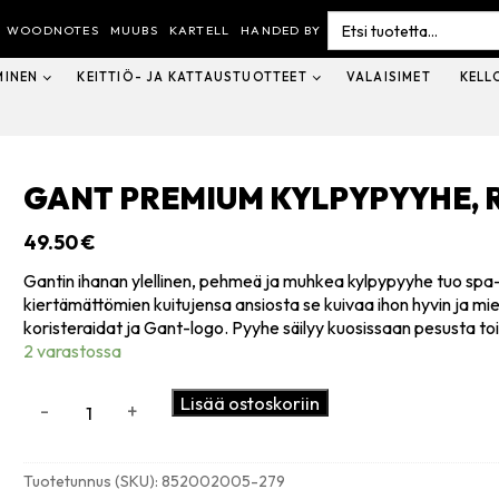
Search
for:
WOODNOTES
MUUBS
KARTELL
HANDED BY
MINEN
KEITTIÖ- JA KATTAUSTUOTTEET
VALAISIMET
KELL
GANT PREMIUM KYLPYPYYHE
49.50
€
Gantin ihanan ylellinen, pehmeä ja muhkea kylpypyyhe tuo spa-
kiertämättömien kuitujensa ansiosta se kuivaa ihon hyvin ja mi
koristeraidat ja Gant-logo. Pyyhe säilyy kuosissaan pesusta to
2 varastossa
Gant
Lisää ostoskoriin
-
+
Premium
kylpypyyhe,
rosewood
Tuotetunnus (SKU):
852002005-279
brown