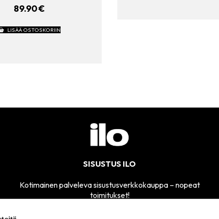
89.90
€
LISÄÄ OSTOSKORIIN
SISUSTUS ILO
Kotimainen palveleva sisustusverkkokauppa – nopeat
toimitukset!
teitä