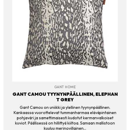
GANT HOME
GANT CAMOU TYYNYNPÄÄLLINEN, ELEPHAN
T GREY
Gant Camou on uniikki ja ylellinen tyynynpäällinen.
Kankaassa vuorottelevat tummanharmaa eläväpintainen
pohjaväri ja samettimaisesti kudotut kermanvalkoiset
kuviot. Päällisessä on hillittyä kiiltoa. Samaan mallistoon
kuuluu merinovillainen…