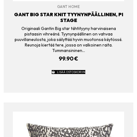
GANT HOME
GANT BIG STAR KNIT TYYNYNPÄÄLLINEN, PI
STAGE
Originaali Gantin Big star tähtityyny harvinaisena
pistaasin vihreänä. Tyynynpäällinen on vahvaa
puuvillaneulosta, joka säilyttää hyvin muotonsa käytössä.
Reunoja kiertää tere, jossa on valkoinen raita.
Tummansininen…
99.90
€
LISÄÄ OSTOSKORIIN