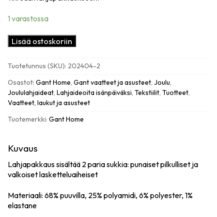
1 varastossa
Gant
Lisää ostoskoriin
Skiers
Artwork
Tuotetunnus (SKU):
202404-2
sukat
2
Osastot:
Gant Home
,
Gant vaatteet ja asusteet
,
Joulu
,
paria
Joululahjaideat
,
Lahjaideoita isänpäiväksi
,
Tekstiilit
,
Tuotteet
,
lahjapakkauksessa,
Vaatteet, laukut ja asusteet
43-
Tuotemerkki:
Gant Home
45,
cherry
red
Kuvaus
määrä
Lahjapakkaus sisältää 2 paria sukkia: punaiset pilkulliset ja
valkoiset lasketteluaiheiset
Materiaali: 68% puuvilla, 25% polyamidi, 6% polyester, 1%
elastane