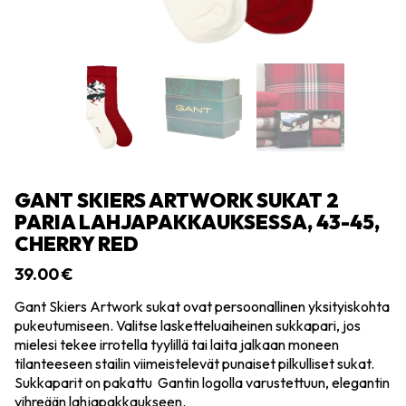
GANT SKIERS ARTWORK SUKAT 2
PARIA LAHJAPAKKAUKSESSA, 43-45,
CHERRY RED
39.00
€
Gant Skiers Artwork sukat ovat persoonallinen yksityiskohta
pukeutumiseen. Valitse lasketteluaiheinen sukkapari, jos
mielesi tekee irrotella tyylillä tai laita jalkaan moneen
tilanteeseen stailin viimeistelevät punaiset pilkulliset sukat.
Sukkaparit on pakattu Gantin logolla varustettuun, elegantin
vihreään lahjapakkaukseen.