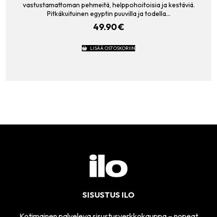
vastustamattoman pehmeitä, helppohoitoisia ja kestäviä.
Pitkäkuituinen egyptin puuvilla ja todella…
49.90
€
LISÄÄ OSTOSKORIIN
SISUSTUS ILO
Kotimainen palveleva sisustusverkkokauppa – nopeat