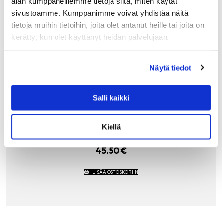
alan kumppaneillemme tietoja siitä, miten käytät
sivustoamme. Kumppanimme voivat yhdistää näitä
tietoja muihin tietoihin, joita olet antanut heille tai joita on
kerätty, kun olet käyttänyt heidän palvelujaan.
GANT HOME
Näytä tiedot
PREMIUM VIERASPYYHE 4KPL, 30X30CM DA
RK RED
Salli kaikki
Gantin ylelliset käsipyyhkeet ovat myös täydelliset
vieraspyyhkeet. Organic Premium -pyyhkeet on
valmistettu paksusta ja ihanan pehmoisesta sertifioidusta
Kiellä
luomupuuvillasta. Froteepintaiset pyyhkeet ovat erittäin
imukykyisiä ja materiaalin…
45.50
€
LISÄÄ OSTOSKORIIN