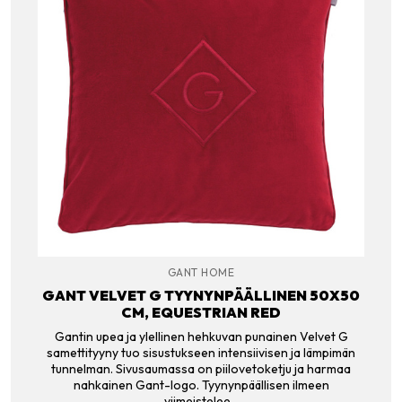
GANT HOME
GANT VELVET G TYYNYNPÄÄLLINEN 50X50
CM, EQUESTRIAN RED
Gantin upea ja ylellinen hehkuvan punainen Velvet G
samettityyny tuo sisustukseen intensiivisen ja lämpimän
tunnelman. Sivusaumassa on piilovetoketju ja harmaa
nahkainen Gant-logo. Tyynynpäällisen ilmeen
viimeistelee…