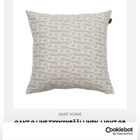
GANT HOME
GANT G LINE TYYNYNPÄÄLLINEN, LIGHT GR
EY
Gant G Line -tyynynpäällisen graafinen kuvio on kudottu