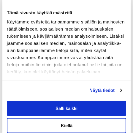
valkoisella puuvillakankaaseen, jonka ansiosta tyynyn
värit säilyvät hyvänä pesusta toiseen. Tyylin viimeistelee
Tämä sivusto käyttää evästeitä
nahkainen Gant-label sivusaumassa.
69.90
€
Käytämme evästeitä tarjoamamme sisällön ja mainosten
räätälöimiseen, sosiaalisen median ominaisuuksien
LISÄÄ OSTOSKORIIN
tukemiseen ja kävijämäärämme analysoimiseen. Lisäksi
jaamme sosiaalisen median, mainosalan ja analytiikka-
alan kumppaneillemme tietoja siitä, miten käytät
sivustoamme. Kumppanimme voivat yhdistää näitä
tietoja muihin tietoihin, joita olet antanut heille tai joita on
kerätty, kun olet käyttänyt heidän palvelujaan.
Näytä tiedot
Salli kaikki
Kiellä