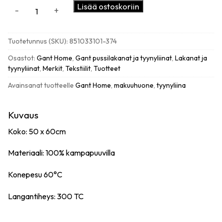
Gant
Lisää ostoskoriin
-
+
Tree
print
tyynyliina,
Tuotetunnus (SKU):
851033101-374
tartan
green
Osastot:
Gant Home
,
Gant pussilakanat ja tyynyliinat
,
Lakanat ja
määrä
tyynyliinat
,
Merkit
,
Tekstiilit
,
Tuotteet
Avainsanat tuotteelle
Gant Home
,
makuuhuone
,
tyynyliina
Kuvaus
Koko: 50 x 60cm
Materiaali: 100% kampapuuvilla
Konepesu 60°C
Langantiheys: 300 TC