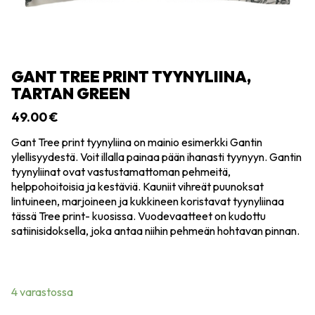
GANT TREE PRINT TYYNYLIINA,
TARTAN GREEN
49.00
€
Gant Tree print tyynyliina on mainio esimerkki Gantin
ylellisyydestä. Voit illalla painaa pään ihanasti tyynyyn. Gantin
tyynyliinat ovat vastustamattoman pehmeitä,
helppohoitoisia ja kestäviä. Kauniit vihreät puunoksat
lintuineen, marjoineen ja kukkineen koristavat tyynyliinaa
tässä Tree print- kuosissa. Vuodevaatteet on kudottu
satiinisidoksella, joka antaa niihin pehmeän hohtavan pinnan.
4 varastossa