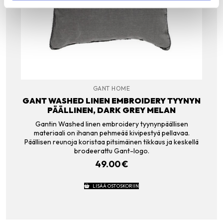
GANT HOME
GANT WASHED LINEN EMBROIDERY TYYNYN
PÄÄLLINEN, DARK GREY MELAN
Gantin Washed linen embroidery tyynynpäällisen
materiaali on ihanan pehmeää kivipestyä pellavaa.
Päällisen reunoja koristaa pitsimäinen tikkaus ja keskellä
brodeerattu Gant-logo.
49.00
€
LISÄÄ OSTOSKORIIN