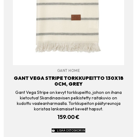
GANT HOME
GANT VEGA STRIPE TORKKUPEITTO 130X18
0CM, GREY
Gant Vega Stripe on kevyt torkkupeitto, johon on ihana
kietoutua! Skandinaavisen pelkistetty raitakuvio on
kudottu vaaleanharmaalla. Torkkupeiton päätyreunoja
koristaa lankamaiset keveät hapsut.
159.00
€
LISÄÄ OSTOSKORIIN