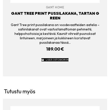
GANT HOME
GANT TREE PRINT PUSSILAKANA, TARTAN G
REEN
Gant Tree print pussilakana on vuodevaatteiden aatelia –
satiinilakanat ovat vastustamattoman pehmeitä,
helppohoitoisia ja kestäviä. Kauniit vihreät puunoksat
lintuineen, marjoineen ja kukkineen koristavat
pussilakanaa tässä…
189.00
€
LISÄÄ OSTOSKORIIN
Tutustu myös