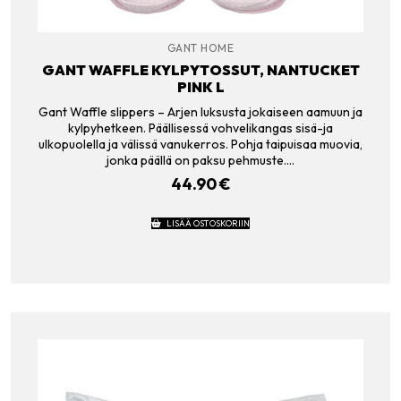
GANT HOME
GANT WAFFLE KYLPYTOSSUT, NANTUCKET
PINK L
Gant Waffle slippers – Arjen luksusta jokaiseen aamuun ja
kylpyhetkeen. Päällisessä vohvelikangas sisä-ja
ulkopuolella ja välissä vanukerros. Pohja taipuisaa muovia,
jonka päällä on paksu pehmuste.…
44.90
€
LISÄÄ OSTOSKORIIN