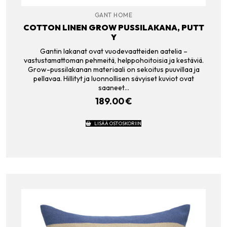
GANT HOME
COTTON LINEN GROW PUSSILAKANA, PUTT
Y
Gantin lakanat ovat vuodevaatteiden aatelia –
vastustamattoman pehmeitä, helppohoitoisia ja kestäviä.
Grow-pussilakanan materiaali on sekoitus puuvillaa ja
pellavaa. Hillityt ja luonnollisen sävyiset kuviot ovat
saaneet…
189.00
€
LISÄÄ OSTOSKORIIN