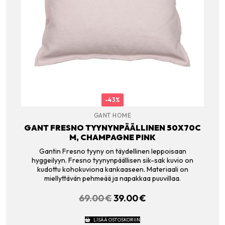
-43%
GANT HOME
GANT FRESNO TYYNYNPÄÄLLINEN 50X70C
M, CHAMPAGNE PINK
Gantin Fresno tyyny on täydellinen leppoisaan
hyggeilyyn. Fresno tyynynpäällisen sik-sak kuvio on
kudottu kohokuviona kankaaseen. Materiaali on
miellyttävän pehmeää ja napakkaa puuvillaa.
69.00
€
ALKUPERÄINEN
39.00
€
NYKYINEN
HINTA
HINTA
OLI:
ON:
LISÄÄ OSTOSKORIIN