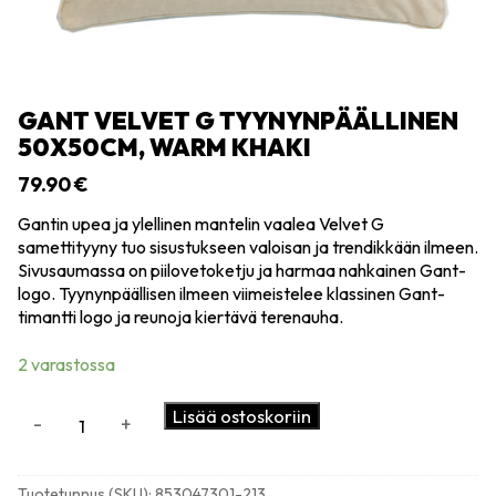
GANT VELVET G TYYNYNPÄÄLLINEN
50X50CM, WARM KHAKI
79.90
€
Gantin upea ja ylellinen mantelin vaalea Velvet G
samettityyny tuo sisustukseen valoisan ja trendikkään ilmeen.
Sivusaumassa on piilovetoketju ja harmaa nahkainen Gant-
logo. Tyynynpäällisen ilmeen viimeistelee klassinen Gant-
timantti logo ja reunoja kiertävä terenauha.
2 varastossa
Gant
Lisää ostoskoriin
-
+
Velvet
G
tyynynpäällinen
Tuotetunnus (SKU):
853047301-213