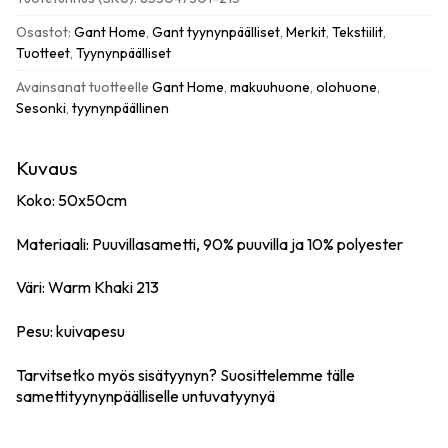
50x50cm,
warm
Osastot:
Gant Home
,
Gant tyynynpäälliset
,
Merkit
,
Tekstiilit
,
khaki
Tuotteet
,
Tyynynpäälliset
määrä
Avainsanat tuotteelle
Gant Home
,
makuuhuone
,
olohuone
,
Sesonki
,
tyynynpäällinen
Kuvaus
Koko: 50x50cm
Materiaali: Puuvillasametti, 90% puuvilla ja 10% polyester
Väri: Warm Khaki 213
Pesu: kuivapesu
Tarvitsetko myös sisätyynyn? Suosittelemme tälle
samettityynynpäälliselle
untuvatyynyä