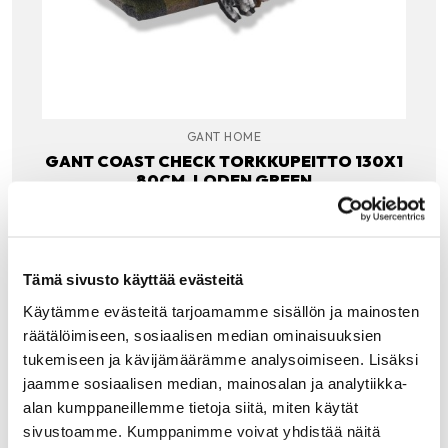
GANT HOME
GANT COAST CHECK TORKKUPEITTO 130X1
80CM, LODEN GREEN
Gantin klassisesta Coast check ruutukuosista löydät
pehmeää vihreää, vaaleaa beigeä, kamelin ruskeaa,
leijonankeltaista, siniharmaata. Ohuet poltetun oranssit ja
turkoosit raidat viimeistelevät upean väripaletin. Yhdistele
Tämä sivusto käyttää evästeitä
yksiväristen…
189.00
€
Käytämme evästeitä tarjoamamme sisällön ja mainosten
räätälöimiseen, sosiaalisen median ominaisuuksien
LISÄÄ OSTOSKORIIN
tukemiseen ja kävijämäärämme analysoimiseen. Lisäksi
jaamme sosiaalisen median, mainosalan ja analytiikka-
alan kumppaneillemme tietoja siitä, miten käytät
sivustoamme. Kumppanimme voivat yhdistää näitä