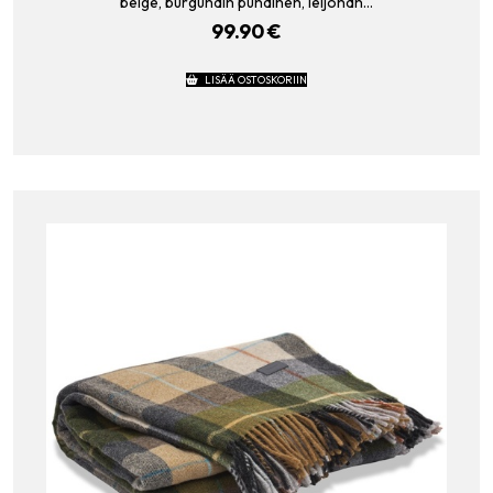
beige, burgundin punainen, leijonan…
99.90
€
LISÄÄ OSTOSKORIIN