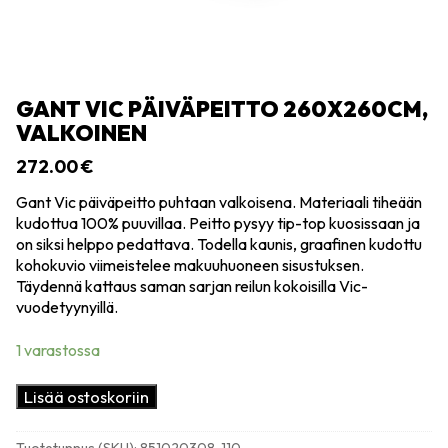
GANT VIC PÄIVÄPEITTO 260X260CM,
VALKOINEN
272.00
€
Gant Vic päiväpeitto puhtaan valkoisena. Materiaali tiheään
kudottua 100% puuvillaa. Peitto pysyy tip-top kuosissaan ja
on siksi helppo pedattava. Todella kaunis, graafinen kudottu
kohokuvio viimeistelee makuuhuoneen sisustuksen.
Täydennä kattaus saman sarjan reilun kokoisilla Vic-
vuodetyynyillä.
1 varastossa
Gant
Lisää ostoskoriin
Vic
päiväpeitto