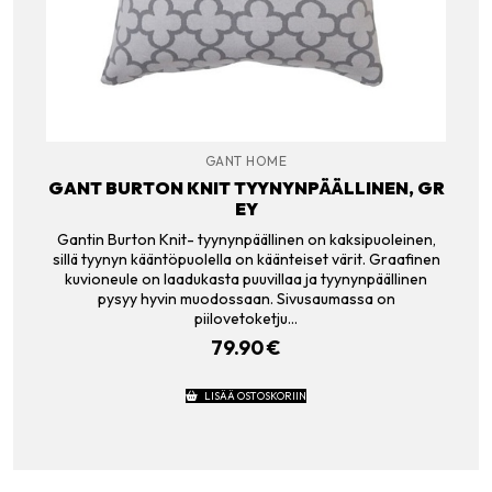
GANT HOME
GANT BURTON KNIT TYYNYNPÄÄLLINEN, GR
EY
Gantin Burton Knit- tyynynpäällinen on kaksipuoleinen,
sillä tyynyn kääntöpuolella on käänteiset värit. Graafinen
kuvioneule on laadukasta puuvillaa ja tyynynpäällinen
pysyy hyvin muodossaan. Sivusaumassa on
piilovetoketju…
79.90
€
LISÄÄ OSTOSKORIIN