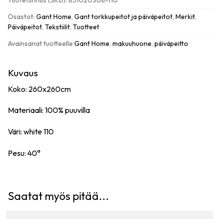
Tuotetunnus (SKU):
851020308-110
260x260cm,
valkoinen
Osastot:
Gant Home
,
Gant torkkupeitot ja päiväpeitot
,
Merkit
,
määrä
Päiväpeitot
,
Tekstiilit
,
Tuotteet
Avainsanat tuotteelle
Gant Home
,
makuuhuone
,
päiväpeitto
Kuvaus
Koko: 260x260cm
Materiaali: 100% puuvilla
Väri: white 110
Pesu: 40°
Saatat myös pitää...