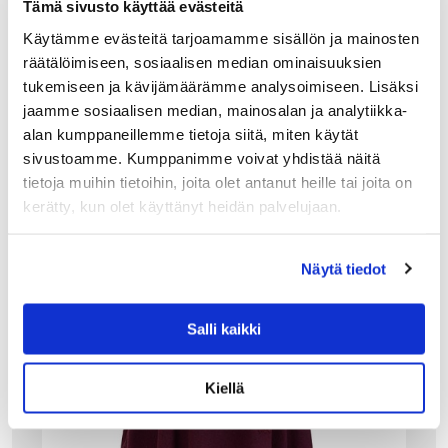
Tämä sivusto käyttää evästeitä
LISÄÄ OSTOSKORIIN
Käytämme evästeitä tarjoamamme sisällön ja mainosten
räätälöimiseen, sosiaalisen median ominaisuuksien
tukemiseen ja kävijämäärämme analysoimiseen. Lisäksi
jaamme sosiaalisen median, mainosalan ja analytiikka-
alan kumppaneillemme tietoja siitä, miten käytät
sivustoamme. Kumppanimme voivat yhdistää näitä
tietoja muihin tietoihin, joita olet antanut heille tai joita on
kerätty, kun olet käyttänyt heidän palvelujaan.
Näytä tiedot
Salli kaikki
Kiellä