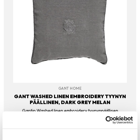
GANT HOME
GANT WASHED LINEN EMBROIDERY TYYNYN
PÄÄLLINEN, DARK GREY MELAN
Gantin Washed linen embroidery tyynynpäällisen
materiaali on ihanan pehmeää kivipestyä pellavaa.
Päällisen reunoja koristaa pitsimäinen tikkaus ja keskellä
brodeerattu Gant-logo.
49.00
€