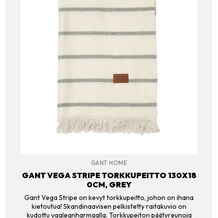
GANT HOME
GANT VEGA STRIPE TORKKUPEITTO 130X18
0CM, GREY
Gant Vega Stripe on kevyt torkkupeitto, johon on ihana
kietoutua! Skandinaavisen pelkistetty raitakuvio on
kudottu vaaleanharmaalla. Torkkupeiton päätyreunoja