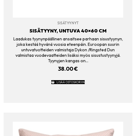
SISÄTYYNYT
SISÄTYYNY, UNTUVA 40×60 CM
Laadukas tyynynpäällinen ansaitsee parhaan sisustyynyn,
joka kestää hyvänä vuosia eteenpäin. Euroopan suurin
untuvatuotteiden valmistaja Dykon /Ringsted Dun
valmistaa vuodevaatteiden lisäksi myös sisustustyynyjä.
Tyynyjen kangas on…
38.00
€
LISÄÄ OSTOSKORIIN