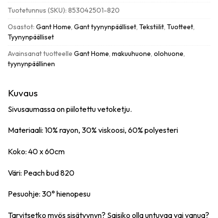
tyynynpäällinen
Tuotetunnus (SKU):
853042501-820
40x60cm,
peach
Osastot:
Gant Home
,
Gant tyynynpäälliset
,
Tekstiilit
,
Tuotteet
,
bud
Tyynynpäälliset
määrä
Avainsanat tuotteelle
Gant Home
,
makuuhuone
,
olohuone
,
tyynynpäällinen
Kuvaus
Sivusaumassa on piilotettu vetoketju.
Materiaali: 10% rayon, 30% viskoosi, 60% polyesteri
Koko: 40 x 60cm
Väri: Peach bud 820
Pesuohje: 30° hienopesu
Tarvitsetko myös sisätyynyn? Saisiko olla
untuvaa
vai
vanua
?