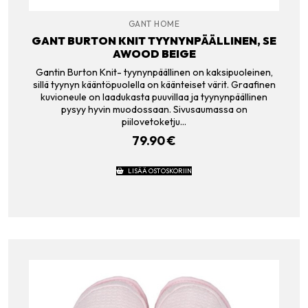
GANT HOME
GANT BURTON KNIT TYYNYNPÄÄLLINEN, SE
AWOOD BEIGE
Gantin Burton Knit- tyynynpäällinen on kaksipuoleinen,
sillä tyynyn kääntöpuolella on käänteiset värit. Graafinen
kuvioneule on laadukasta puuvillaa ja tyynynpäällinen
pysyy hyvin muodossaan. Sivusaumassa on
piilovetoketju…
79.90
€
LISÄÄ OSTOSKORIIN