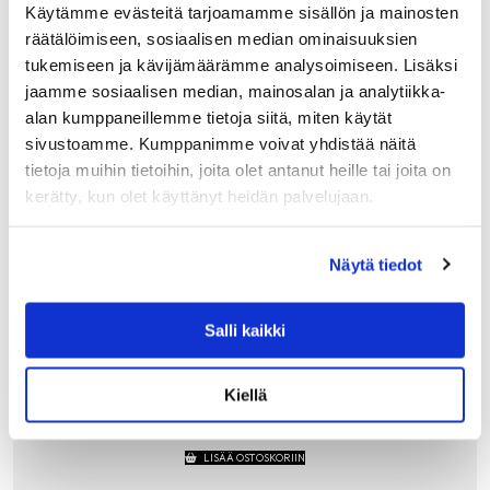
Käytämme evästeitä tarjoamamme sisällön ja mainosten
räätälöimiseen, sosiaalisen median ominaisuuksien
tukemiseen ja kävijämäärämme analysoimiseen. Lisäksi
jaamme sosiaalisen median, mainosalan ja analytiikka-
alan kumppaneillemme tietoja siitä, miten käytät
sivustoamme. Kumppanimme voivat yhdistää näitä
tietoja muihin tietoihin, joita olet antanut heille tai joita on
kerätty, kun olet käyttänyt heidän palvelujaan.
GANT HOME
GANT BIG STAR KNIT TYYNYNPÄÄLLINEN, PI
Näytä tiedot
STAGE
Originaali Gantin Big star tähtityyny harvinaisena
pistaasin vihreänä. Tyynynpäällinen on vahvaa
Salli kaikki
puuvillaneulosta, joka säilyttää hyvin muotonsa käytössä.
Reunoja kiertää tere, jossa on valkoinen raita.
Tummansininen…
Kiellä
99.90
€
LISÄÄ OSTOSKORIIN