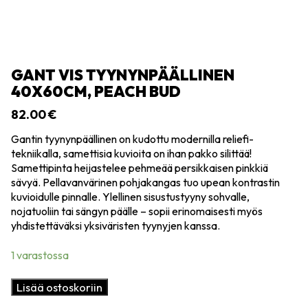
GANT VIS TYYNYNPÄÄLLINEN
40X60CM, PEACH BUD
82.00
€
Gantin tyynynpäällinen on kudottu modernilla reliefi-
tekniikalla, samettisia kuvioita on ihan pakko silittää!
Samettipinta heijastelee pehmeää persikkaisen pinkkiä
sävyä. Pellavanvärinen pohjakangas tuo upean kontrastin
kuvioidulle pinnalle. Ylellinen sisustustyyny sohvalle,
nojatuoliin tai sängyn päälle – sopii erinomaisesti myös
yhdistettäväksi yksiväristen tyynyjen kanssa.
1 varastossa
Gant
Lisää ostoskoriin
Vis