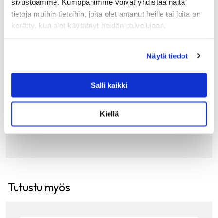
sivustoamme. Kumppanimme voivat yhdistää näitä
tietoja muihin tietoihin, joita olet antanut heille tai joita on
GANT HOME
kerätty, kun olet käyttänyt heidän palvelujaan.
GANT YACHT STRIPE TYYNYNPÄÄLLINEN, M
ARINE
Gantin Yacht stripe tyynynpäällinen sopii täydellisesti
Näytä tiedot
olohuoneen, makuuhuoneen, verannan tai vaikka veneen
sisutukseen! Kangas on kudottu laadukkaasta puuvillasta.
Tyynynpäällisen vetoketju on ommeltu piiloon alasaumaan
Salli kaikki
ja…
69.00
€
Kiellä
LISÄÄ OSTOSKORIIN
Tutustu myös