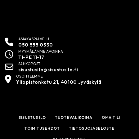
ASIAKASPALVELU
050 555 0330
MYYMÄLÄMME AVOINNA
TI-PE 11-17
SÄHKÖPOSTI
sisustusilo@sisustusilo.fi
OSOITTEEMME
Yliopistonkatu 21, 40100 Jyväskylä
SISUSTUS ILO
TUOTEVALIKOIMA
OMA TILI
TOIMITUSEHDOT
TIETOSUOJASELOSTE