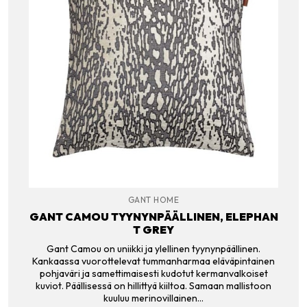
GANT HOME
GANT CAMOU TYYNYNPÄÄLLINEN, ELEPHAN
T GREY
Gant Camou on uniikki ja ylellinen tyynynpäällinen.
Kankaassa vuorottelevat tummanharmaa eläväpintainen
pohjaväri ja samettimaisesti kudotut kermanvalkoiset
kuviot. Päällisessä on hillittyä kiiltoa. Samaan mallistoon
kuuluu merinovillainen…