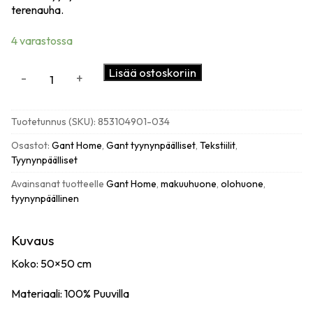
terenauha.
4 varastossa
Gant
Lisää ostoskoriin
-
+
Yacht
stripe
tyynynpäällinen,
Tuotetunnus (SKU):
853104901-034
putty
määrä
Osastot:
Gant Home
,
Gant tyynynpäälliset
,
Tekstiilit
,
Tyynynpäälliset
Avainsanat tuotteelle
Gant Home
,
makuuhuone
,
olohuone
,
tyynynpäällinen
Kuvaus
Koko: 50×50 cm
Materiaali: 100% Puuvilla