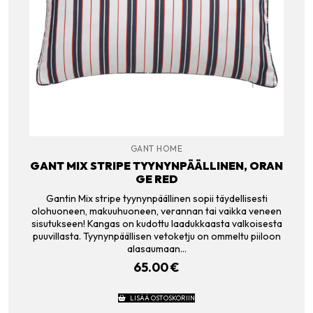
GANT HOME
GANT MIX STRIPE TYYNYNPÄÄLLINEN, ORAN
GE RED
Gantin Mix stripe tyynynpäällinen sopii täydellisesti
olohuoneen, makuuhuoneen, verannan tai vaikka veneen
sisutukseen! Kangas on kudottu laadukkaasta valkoisesta
puuvillasta. Tyynynpäällisen vetoketju on ommeltu piiloon
alasaumaan…
65.00
€
LISÄÄ OSTOSKORIIN