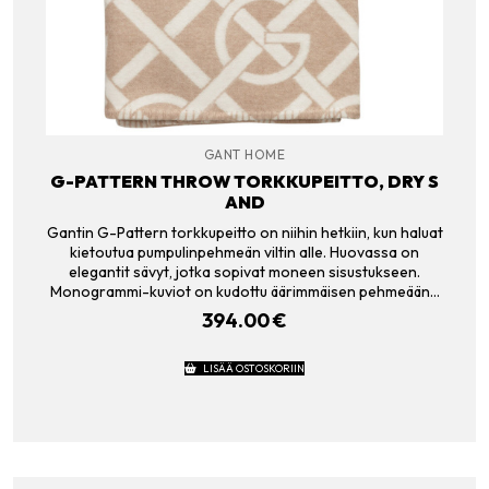
GANT HOME
G-PATTERN THROW TORKKUPEITTO, DRY S
AND
Gantin G-Pattern torkkupeitto on niihin hetkiin, kun haluat
kietoutua pumpulinpehmeän viltin alle. Huovassa on
elegantit sävyt, jotka sopivat moneen sisustukseen.
Monogrammi-kuviot on kudottu äärimmäisen pehmeään…
394.00
€
LISÄÄ OSTOSKORIIN