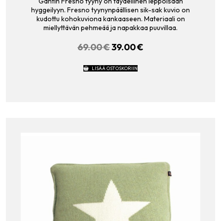
Gantin Fresno tyyny on täydellinen leppoisaan
hyggeilyyn. Fresno tyynynpäällisen sik-sak kuvio on
kudottu kohokuviona kankaaseen. Materiaali on
miellyttävän pehmeää ja napakkaa puuvillaa.
69.00
€
ALKUPERÄINEN
39.00
€
NYKYINEN
HINTA
HINTA
OLI:
ON:
LISÄÄ OSTOSKORIIN
69.00 €.
39.00 €.