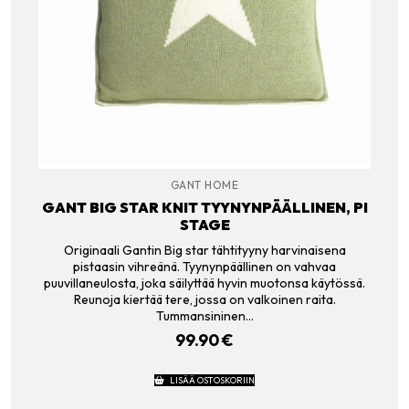
GANT HOME
GANT BIG STAR KNIT TYYNYNPÄÄLLINEN, PI
STAGE
Originaali Gantin Big star tähtityyny harvinaisena
pistaasin vihreänä. Tyynynpäällinen on vahvaa
puuvillaneulosta, joka säilyttää hyvin muotonsa käytössä.
Reunoja kiertää tere, jossa on valkoinen raita.
Tummansininen…
99.90
€
LISÄÄ OSTOSKORIIN