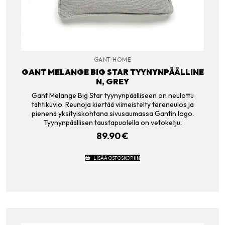
GANT HOME
GANT MELANGE BIG STAR TYYNYNPÄÄLLINE
N, GREY
Gant Melange Big Star tyynynpäälliseen on neulottu
tähtikuvio. Reunoja kiertää viimeistelty tereneulos ja
pienenä yksityiskohtana sivusaumassa Gantin logo.
Tyynynpäällisen taustapuolella on vetoketju.
89.90
€
LISÄÄ OSTOSKORIIN