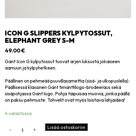
ICON G SLIPPERS KYLPYTOSSUT,
ELEPHANT GREY S-M
49.00
€
Gant Icon G kylpytossut tuovat arjen luksusta jokaiseen
aamuun ja kylpyhetkeen.
Päällinen on pehmeää puuvillasamettia (sisä- ja ulkopuolella).
Päällisessä klassinen Gant timanttilogo-brodeeraus sekä
sisäpohjassa Gant logo. Pohja taipuisaa muovia, jonka päällä
on paksu pehmuste. Tohvelit ovat myös loistava lahjaidea!
4 varastossa
Icon
Lisää ostoskoriin
-
+
G