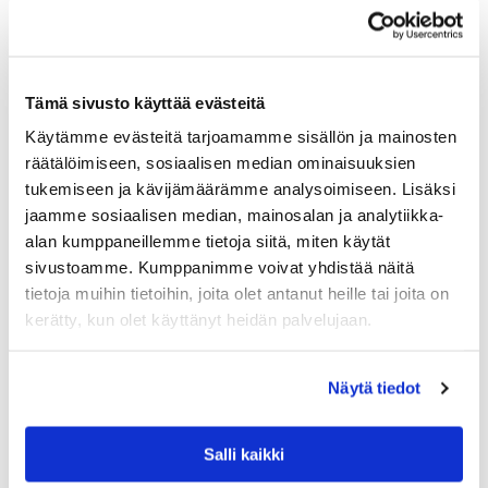
Tämä sivusto käyttää evästeitä
Käytämme evästeitä tarjoamamme sisällön ja mainosten
räätälöimiseen, sosiaalisen median ominaisuuksien
tukemiseen ja kävijämäärämme analysoimiseen. Lisäksi
jaamme sosiaalisen median, mainosalan ja analytiikka-
alan kumppaneillemme tietoja siitä, miten käytät
sivustoamme. Kumppanimme voivat yhdistää näitä
tietoja muihin tietoihin, joita olet antanut heille tai joita on
GANT HOME
kerätty, kun olet käyttänyt heidän palvelujaan.
GANT BIG STAR KNIT TYYNYNPÄÄLLINEN, PI
STAGE
Näytä tiedot
Originaali Gantin Big star tähtityyny harvinaisena
pistaasin vihreänä. Tyynynpäällinen on vahvaa
puuvillaneulosta, joka säilyttää hyvin muotonsa käytössä.
Reunoja kiertää tere, jossa on valkoinen raita.
Salli kaikki
Tummansininen…