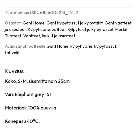
slippers
kylpytossut,
Tuotetunnus (SKU):
856005213_161-2
elephant
grey
Osastot:
Gant Home
,
Gant kylpytossut ja kylpytakit
,
Gant vaatteet
S-
ja asusteet
,
Kylpyhuonetuotteet
,
Kylpytakit ja kylpytossut
,
Merkit
,
M
Tuotteet
,
Vaatteet, laukut ja asusteet
määrä
Avainsanat tuotteelle
Gant Home
,
kylpyhuone
,
kylpytossut
,
tohvelit
Kuvaus
Koko: S-M, sisämitta noin 25cm
Väri: Elephant grey 161
Materiaali: 100% puuvilla
Konepesu 40°C.