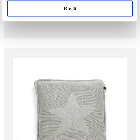
99.90
€
Kiellä
LISÄÄ OSTOSKORIIN