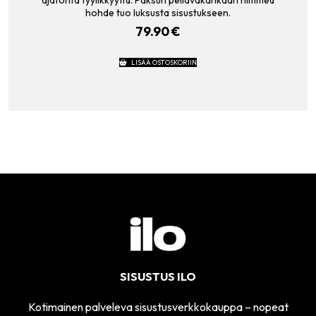
ajatonta tyylikkyyttä. Paksun pellavakankaan himmeä
hohde tuo luksusta sisustukseen.
79.90
€
LISÄÄ OSTOSKORIIN
SISUSTUS ILO
Kotimainen palveleva sisustusverkkokauppa – nopeat