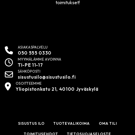
toimitukset!
ASIAKASPALVELU
050 555 0330
MYYMÄLÄMME AVOINNA
TI-PE 11-17
SÄHKÖPOSTI
sisustusilo@sisustusilo.fi
OSOITTEEMME
Yliopistonkatu 21, 40100 Jyväskylä
SISUSTUS ILO
TUOTEVALIKOIMA
OMA TILI
TOIMITUSEHDOT
TIETOSUOJASELOSTE