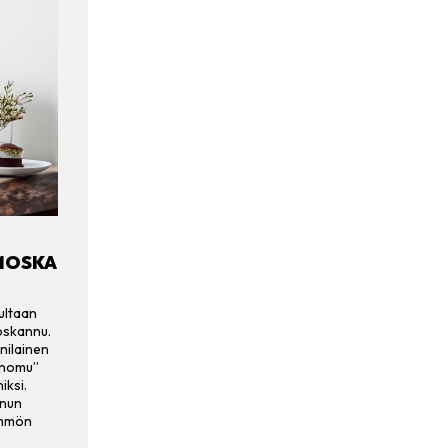
MOSKA
ultaan
moskannu.
nilainen
”nomu”
iksi.
nnun
ämmön