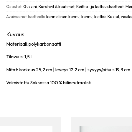
1,5L
Osastot:
Guzzini
,
Karahvit & kaatimet
,
Keittiö- ja kattaustuotteet
,
Mer
määrä
Avainsanat tuotteelle
kannellinen kannu
,
kannu
,
keittiö
,
Koziol
,
vesik
Kuvaus
Materiaali: polykarbonaatti
Tilavuus: 1,5 l
Mitat: korkeus 25,2 cm | leveys 12,2 cm | syvyys/pituus 19,3 cm
Valmistettu Saksassa 100 % hiilineutraalisti