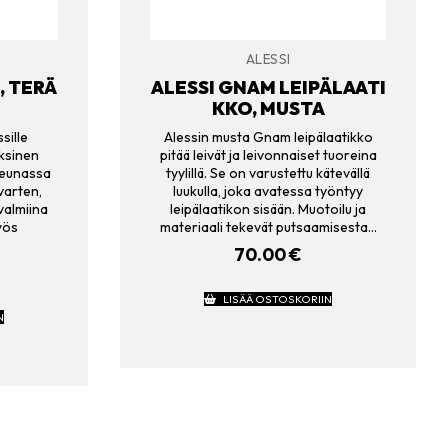
ALESSI
, TERÄ
ALESSI GNAM LEIPÄLAATI
KKO, MUSTA
sille
Alessin musta Gnam leipälaatikko
äksinen
pitää leivät ja leivonnaiset tuoreina
reunassa
tyylillä. Se on varustettu kätevällä
varten,
luukulla, joka avatessa työntyy
 valmiina
leipälaatikon sisään. Muotoilu ja
yös
materiaali tekevät putsaamisesta…
70.00
€
LISÄÄ OSTOSKORIIN
N