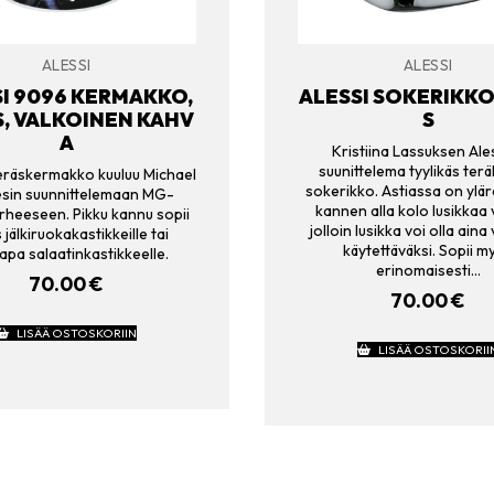
ALESSI
ALESSI
I 9096 KERMAKKO,
ALESSI SOKERIKKO
, VALKOINEN KAHV
S
A
Kristiina Lassuksen Ales
suunittelema tyylikäs ter
teräskermakko kuuluu Michael
sokerikko. Astiassa on ylä
sin suunnittelemaan MG-
kannen alla kolo lusikkaa 
rheeseen. Pikku kannu sopii
jolloin lusikka voi olla aina
jälkiruokakastikkeille tai
käytettäväksi. Sopii m
apa salaatinkastikkeelle.
erinomaisesti…
70.00
€
70.00
€
LISÄÄ OSTOSKORIIN
LISÄÄ OSTOSKORII