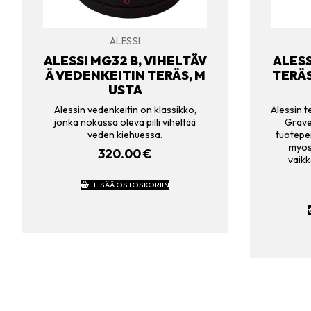
ALESSI
ALESSI MG32 B, VIHELTÄV
ALESS
Ä VEDENKEITIN TERÄS, M
TERÄS
USTA
Alessin vedenkeitin on klassikko,
Alessin 
jonka nokassa oleva pilli viheltää
Grave
veden kiehuessa.
tuotepe
myös 
320.00
€
vaikk
LISÄÄ OSTOSKORIIN