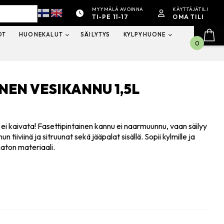
MYYMÄLÄ AVOINNA
KÄYTTÄJÄTILI
TI-PE 11-17
OMA TILI
OT
HUONEKALUT
SÄILYTYS
KYLPYHUONE
0
NEN VESIKANNU 1,5L
ruja ei kaivata! Fasettipintainen kannu ei naarmuunnu, vaan säilyy
tiiviinä ja sitruunat sekä jääpalat sisällä. Sopii kylmille ja
maton materiaali.