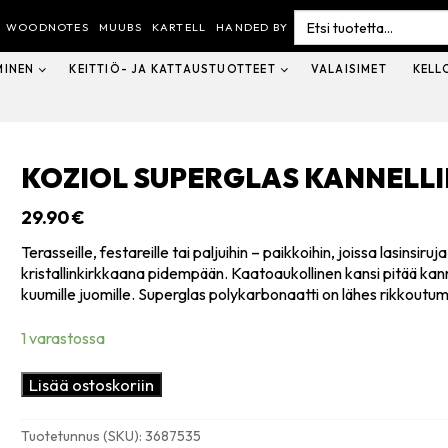
Search
for:
WOODNOTES
MUUBS
KARTELL
HANDED BY
MINEN
KEITTIÖ- JA KATTAUSTUOTTEET
VALAISIMET
KELL
KOZIOL SUPERGLAS KANNELLI
29.90
€
Terasseille, festareille tai paljuihin – paikkoihin, joissa lasinsi
kristallinkirkkaana pidempään. Kaatoaukollinen kansi pitää kannun 
kuumille juomille. Superglas polykarbonaatti on lähes rikkoutu
1 varastossa
Koziol
Lisää ostoskoriin
Superglas
kannellinen
Tuotetunnus (SKU):
3687535
vesikannu