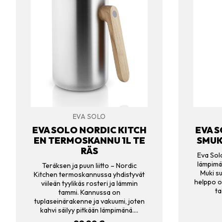
EVA SOLO
EVA SOLO NORDIC KITCH
EVA 
EN TERMOSKANNU 1L TE
SMUKI
RÄS
Eva Sol
lämpimän
Teräksen ja puun liitto – Nordic
Muki su
Kitchen termoskannussa yhdistyvät
helppo o
viileän tyylikäs rosteri ja lämmin
ta
tammi. Kannussa on
tuplaseinärakenne ja vakuumi, joten
kahvi säilyy pitkään lämpimänä.…