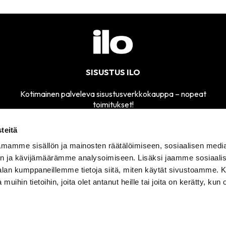
SISUSTUS ILO
Kotimainen palveleva sisustusverkkokauppa – nopeat
toimitukset!
teitä
mamme sisällön ja mainosten räätälöimiseen, sosiaalisen medi
MYYMÄLÄMME
n ja kävijämäärämme analysoimiseen. Lisäksi jaamme sosiaali
SÄHKÖPOSTI
AVOINNA
sisustusilo@sisustusilo.fi
-alan kumppaneillemme tietoja siitä, miten käytät sivustoamme
TI-PE 11-17
 muihin tietoihin, joita olet antanut heille tai joita on kerätty, kun 
ITUSEHDOT
TIETOSUOJASELOSTE
YHTEYSTIEDOT