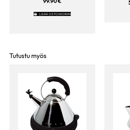
99.90
€
LISÄÄ OSTOSKORIIN
Tutustu myös