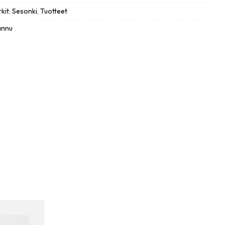
kit
,
Sesonki
,
Tuotteet
annu