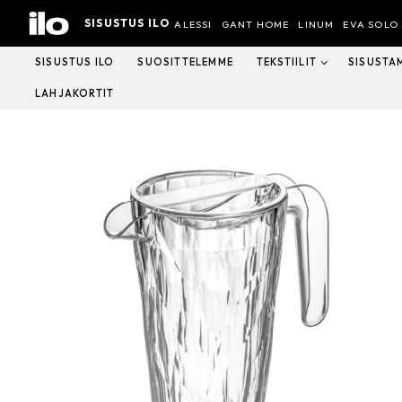
Hyppää
SISUSTUS ILO
sisältöön
ALESSI
GANT HOME
LINUM
EVA SOLO
SISUSTUS ILO
SUOSITTELEMME
TEKSTIILIT
SISUSTA
LAHJAKORTIT