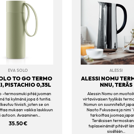
EVA SOLO
ALESSI
SOLO TO GO TERMO
ALESSI NOMU TER
, PISTACHIO 0,35L
NNU, TERÄS
o -termosmuki pitää juoman
Alessin Nomu on muotoil
ä tai kylmänä jopa 6 tuntia.
virtaviivaisen tyylikäs ter
lkeutuu tiiviisti, joten se on
Nomun on suunnitellut japa
ttaa mukaan vaikka laukkuun
Naoto Fukusawa ja nimi 
i autoon. Avaaminen…
tarkoittaa juomaa japan
Teräksisen termoska
35.50
€
tuplaseinämät pitävät l
sisällään…