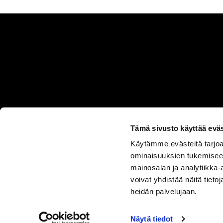
Tämä sivusto käyttää eväs
Käytämme evästeitä tarjoa
ASIAKASPALVELU
ominaisuuksien tukemisee
050 555
mainosalan ja analytiikka
0330
voivat yhdistää näitä tietoja
heidän palvelujaan.
Näytä tiedot
SISUSTUS ILO
TUOTEVALIKOIMA
OMA TILI
TOIM