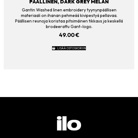
PÄÄLLINEN, DARK GREY MELAN
Gantin Washed linen embroidery tyynynpäällisen
materiaali on ihanan pehmeää kivipestyä pellavaa.
Päällisen reunoja koristaa pitsimäinen tikkaus ja keskellä
brodeerattu Gant-logo.
49.00
€
LISÄÄ OSTOSKORIIN