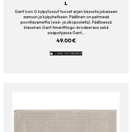
L
Gant Icon G kylpytossut tuovat arjen luksusta jokaiseen
aamuun ja kylpyhetkeen. Päällinen on pehmeää
puuvillasamettia (sisä- ja ulkopuolella). Päällisessä
klassinen Gant timanttilogo-brodeeraus sekä
sisäpohjassa Gant…
49.00
€
LISÄÄ OSTOSKORIIN