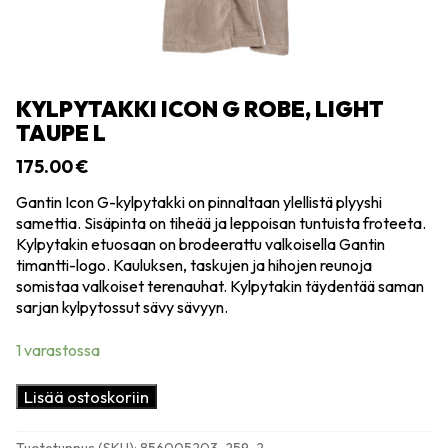
KYLPYTAKKI ICON G ROBE, LIGHT
TAUPE L
175.00
€
Gantin Icon G-kylpytakki on pinnaltaan ylellistä plyyshi
samettia. Sisäpinta on tiheää ja leppoisan tuntuista froteeta.
Kylpytakin etuosaan on brodeerattu valkoisella Gantin
timantti-logo. Kauluksen, taskujen ja hihojen reunoja
somistaa valkoiset terenauhat. Kylpytakin täydentää saman
sarjan kylpytossut sävy sävyyn.
1 varastossa
Kylpytakki
Lisää ostoskoriin
Icon
G