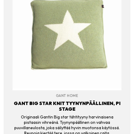
GANT HOME
GANT BIG STAR KNIT TYYNYNPÄÄLLINEN, PI
STAGE
Originaali Gantin Big star tähtityyny harvinaisena
pistaasin vihreänä. Tyynynpäällinen on vahvaa
puuvillaneulosta, joka säilyttää hyvin muotonsa käytössä.
Reunoja kiertää tere, jossa on valkoinen raita.