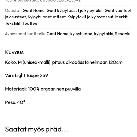
Tuotetunnus (SKU):
856005203-259-2
robe,
light
Osastot:
Gant Home
,
Gant kylpytossut ja kylpytakit
,
Gant vaatteet
taupe
ja asusteet
,
Kylpyhuonetuotteet
,
Kylpytakit ja kylpytossut
,
Merkit
,
L
Tekstiilit
,
Tuotteet
määrä
Avainsanat tuotteelle
Gant Home
,
kylpyhuone
,
kylpytakki
,
Sesonki
Kuvaus
Koko: M (unisex-malli) pituus olkapäästä helmaan 120cm
Väri: Light taupe 259
Materiaali: 100% orgaaninen puuvilla
Pesu: 40°
Saatat myös pitää...