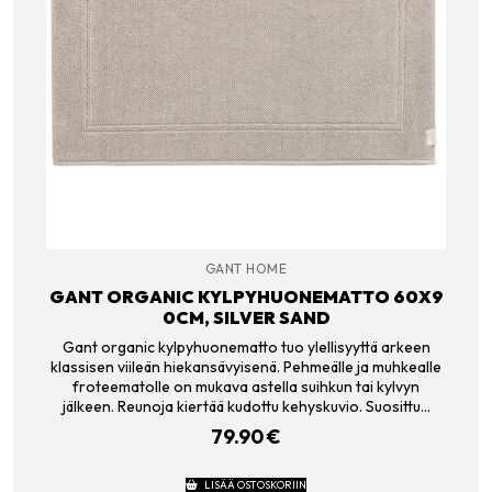
GANT HOME
GANT ORGANIC KYLPYHUONEMATTO 60X9
0CM, SILVER SAND
Gant organic kylpyhuonematto tuo ylellisyyttä arkeen
klassisen viileän hiekansävyisenä. Pehmeälle ja muhkealle
froteematolle on mukava astella suihkun tai kylvyn
jälkeen. Reunoja kiertää kudottu kehyskuvio. Suosittu…
79.90
€
LISÄÄ OSTOSKORIIN