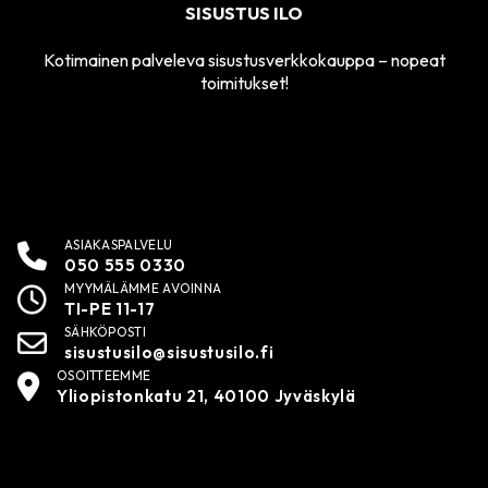
SISUSTUS ILO
Kotimainen palveleva sisustusverkkokauppa – nopeat
toimitukset!
ASIAKASPALVELU
050 555 0330
MYYMÄLÄMME AVOINNA
TI-PE 11-17
SÄHKÖPOSTI
sisustusilo@sisustusilo.fi
OSOITTEEMME
Yliopistonkatu 21, 40100 Jyväskylä