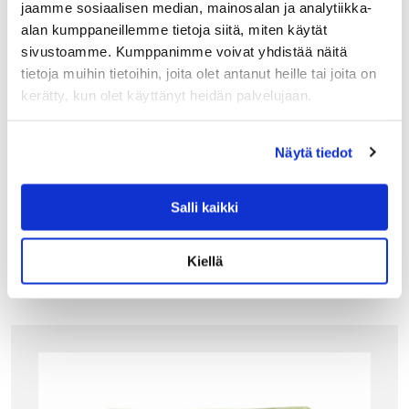
jaamme sosiaalisen median, mainosalan ja analytiikka-
alan kumppaneillemme tietoja siitä, miten käytät
sivustoamme. Kumppanimme voivat yhdistää näitä
tietoja muihin tietoihin, joita olet antanut heille tai joita on
kerätty, kun olet käyttänyt heidän palvelujaan.
GANT HOME
GANT IMOLA TYYNYLIINA, VAALEA HARMAA
Näytä tiedot
Nauti Gantin ylellisyydestä ja paina illalla pää ihanasti
tyynyyn.
49.90
€
Salli kaikki
LISÄÄ OSTOSKORIIN
Kiellä