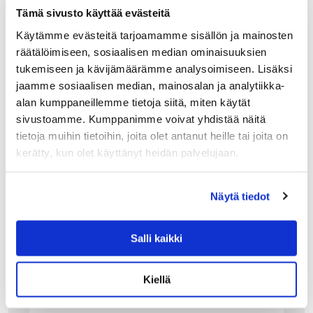
Tämä sivusto käyttää evästeitä
Käytämme evästeitä tarjoamamme sisällön ja mainosten
räätälöimiseen, sosiaalisen median ominaisuuksien
GANT HOME
tukemiseen ja kävijämäärämme analysoimiseen. Lisäksi
GANT BURTON KNIT TYYNYNPÄÄLLINEN, SE
jaamme sosiaalisen median, mainosalan ja analytiikka-
AWOOD BEIGE
alan kumppaneillemme tietoja siitä, miten käytät
Gantin Burton Knit- tyynynpäällinen on kaksipuoleinen,
sivustoamme. Kumppanimme voivat yhdistää näitä
sillä tyynyn kääntöpuolella on käänteiset värit. Graafinen
tietoja muihin tietoihin, joita olet antanut heille tai joita on
kuvioneule on laadukasta puuvillaa ja tyynynpäällinen
kerätty, kun olet käyttänyt heidän palvelujaan.
pysyy hyvin muodossaan. Sivusaumassa on
piilovetoketju…
79.90
€
Näytä tiedot
LISÄÄ OSTOSKORIIN
Salli kaikki
Kiellä