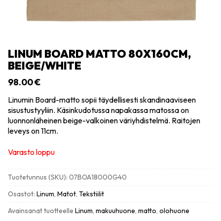
LINUM BOARD MATTO 80X160CM,
BEIGE/WHITE
98.00
€
Linumin Board-matto sopii täydellisesti skandinaaviseen
sisustustyyliin. Käsinkudotussa napakassa matossa on
luonnonläheinen beige-valkoinen väriyhdistelmä. Raitojen
leveys on 11cm.
Varasto loppu
Tuotetunnus (SKU):
07BOA18000G40
Osastot:
Linum
,
Matot
,
Tekstiilit
Avainsanat tuotteelle
Linum
,
makuuhuone
,
matto
,
olohuone