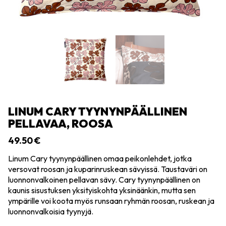
LINUM CARY TYYNYNPÄÄLLINEN
PELLAVAA, ROOSA
49.50
€
Linum Cary tyynynpäällinen omaa peikonlehdet, jotka
versovat roosan ja kuparinruskean sävyissä. Taustaväri on
luonnonvalkoinen pellavan sävy. Cary tyynynpäällinen on
kaunis sisustuksen yksityiskohta yksinäänkin, mutta sen
ympärille voi koota myös runsaan ryhmän roosan, ruskean ja
luonnonvalkoisia tyynyjä.