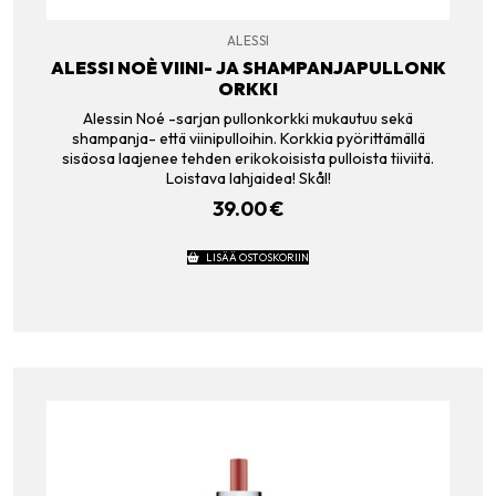
ALESSI
ALESSI NOÈ VIINI- JA SHAMPANJAPULLONK
ORKKI
Alessin Noé -sarjan pullonkorkki mukautuu sekä
shampanja- että viinipulloihin. Korkkia pyörittämällä
sisäosa laajenee tehden erikokoisista pulloista tiiviitä.
Loistava lahjaidea! Skål!
39.00
€
LISÄÄ OSTOSKORIIN