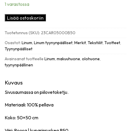
1 varastossa
Linum
Lisää ostoskoriin
Cary
tyynynpäällinen
Tuotetunnus (SKU):
23CAR05000B50
pellavaa,
roosa
Osastot:
Linum
,
Linum tyynynpäälliset
,
Merkit
,
Tekstiilit
,
Tuotteet
,
määrä
Tyynynpäälliset
Avainsanat tuotteelle
Linum
,
makuuhuone
,
olohuone
,
tyynynpäällinen
Kuvaus
Sivusaumassa on piilovetoketju.
Materiaali: 100% pellava
Koko: 50×50 cm
Väri: Roosa | kuparinruskea B50