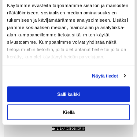
Käytämme evästeitä tarjoamamme sisällön ja mainosten
räätälöimiseen, sosiaalisen median ominaisuuksien
tukemiseen ja kävijämäärämme analysoimiseen. Lisäksi
jaamme sosiaalisen median, mainosalan ja analytiikka-
alan kumppaneillemme tietoja siitä, miten käytät
sivustoamme. Kumppanimme voivat yhdistää näitä
tietoja muihin tietoihin, joita olet antanut heille tai joita on
kerätty, kun olet käyttänyt heidän palvelujaan.
Näytä tiedot
ALESSI
ALESSI MG32 B, VIHELTÄVÄ VEDENKEITIN TE
RÄS, MUSTA
Salli kaikki
Alessin vedenkeitin on klassikko, jonka nokassa oleva pilli
viheltää veden kiehuessa.
Kiellä
320.00
€
LISÄÄ OSTOSKORIIN