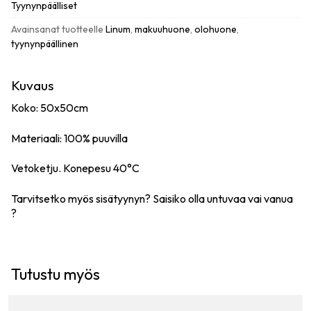
Tyynynpäälliset
Avainsanat tuotteelle
Linum
,
makuuhuone
,
olohuone
,
tyynynpäällinen
Kuvaus
Koko: 50x50cm
Materiaali: 100% puuvilla
Vetoketju. Konepesu 40°C
Tarvitsetko myös sisätyynyn? Saisiko olla
untuvaa
vai
vanua
?
Tutustu myös