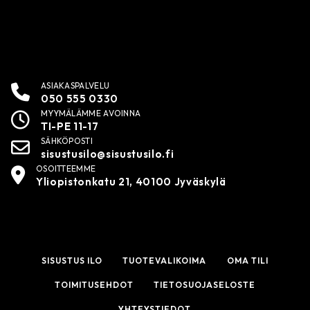
ASIAKASPALVELU
050 555 0330
MYYMÄLÄMME AVOINNA
TI-PE 11-17
SÄHKÖPOSTI
sisustusilo@sisustusilo.fi
OSOITTEEMME
Yliopistonkatu 21, 40100 Jyväskylä
SISUSTUS ILO
TUOTEVALIKOIMA
OMA TILI
TOIMITUSEHDOT
TIETOSUOJASELOSTE
YHTEYSTIEDOT