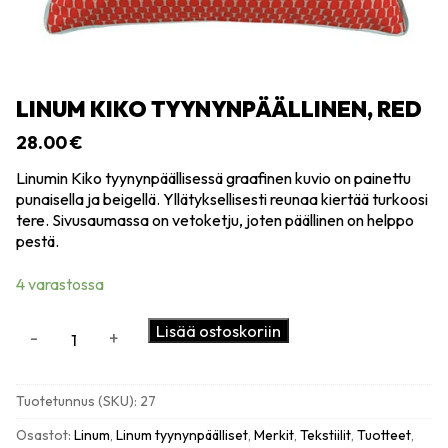
LINUM KIKO TYYNYNPÄÄLLINEN, RED
28.00
€
Linumin Kiko tyynynpäällisessä graafinen kuvio on painettu
punaisella ja beigellä. Yllätyksellisesti reunaa kiertää turkoosi
tere. Sivusaumassa on vetoketju, joten päällinen on helppo
pestä.
4 varastossa
Linum
Lisää ostoskoriin
-
+
Kiko
tyynynpäällinen,
red
Tuotetunnus (SKU):
27
määrä
Osastot:
Linum
,
Linum tyynynpäälliset
,
Merkit
,
Tekstiilit
,
Tuotteet
,