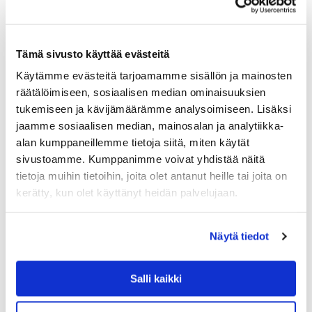
Tämä sivusto käyttää evästeitä
Käytämme evästeitä tarjoamamme sisällön ja mainosten
räätälöimiseen, sosiaalisen median ominaisuuksien
tukemiseen ja kävijämäärämme analysoimiseen. Lisäksi
jaamme sosiaalisen median, mainosalan ja analytiikka-
alan kumppaneillemme tietoja siitä, miten käytät
ALESSI
sivustoamme. Kumppanimme voivat yhdistää näitä
ALESSI PULCINA ESPRESSOKEITIN, 6:N KUPI
tietoja muihin tietoihin, joita olet antanut heille tai joita on
N, MUSTA KAHVA
kerätty, kun olet käyttänyt heidän palvelujaan.
Alessin Pulcina 6:n kupin espressopannu on Michele de
Lucchin suunnittelema. Näin upeaa espressopannua ei
tarvitse piilottaa kaappiin vaan se saa patsastella keittiön
Näytä tiedot
kunniapaikalla. Saatavana myös…
100.00
€
Salli kaikki
LISÄÄ OSTOSKORIIN