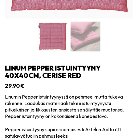
LINUM PEPPER ISTUINTYYNY
40X40CM, CERISE RED
29.90
€
Linumin Pepper istuintyynyssä on pehmeä, mutta tukeva
rakenne. Laadukas materiaali tekee istuintyynystä
pitkäikäisen ja tikkausten ansiosta se säilyttää muotonsa.
Pepper istuintyyny on kokonaisena konepestävä.
Pepper istuintyyny sopii erinomaisesti Artekin Aalto 611
satulavyötuoliin pehmusteeksi.