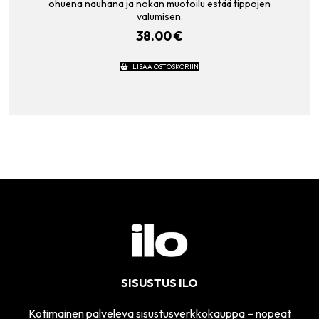
ohuena nauhana ja nokan muotoilu estää tippojen
valumisen.
38.00
€
LISÄÄ OSTOSKORIIN
SISUSTUS ILO
Kotimainen palveleva sisustusverkkokauppa – nopeat