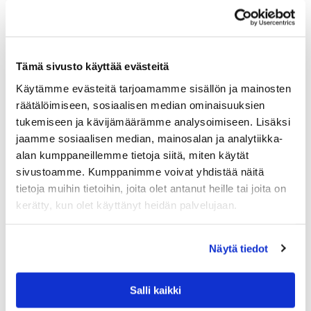
Tämä sivusto käyttää evästeitä
Käytämme evästeitä tarjoamamme sisällön ja mainosten
räätälöimiseen, sosiaalisen median ominaisuuksien
tukemiseen ja kävijämäärämme analysoimiseen. Lisäksi
jaamme sosiaalisen median, mainosalan ja analytiikka-
alan kumppaneillemme tietoja siitä, miten käytät
sivustoamme. Kumppanimme voivat yhdistää näitä
tietoja muihin tietoihin, joita olet antanut heille tai joita on
kerätty, kun olet käyttänyt heidän palvelujaan.
ALESSI
ALESSI MG32 B, VIHELTÄVÄ VEDENKEITIN TE
RÄS, MUSTA
Näytä tiedot
Alessin vedenkeitin on klassikko, jonka nokassa oleva pilli
viheltää veden kiehuessa.
Salli kaikki
320.00
€