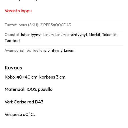
Varasto loppu
Tuotetunnus (SKU):
21PEP54000D43
Osastot:
Istuintyynyt
,
Linum
,
Linum istuintyynyt
,
Merkit
,
Tekstiilit
,
Tuotteet
Avainsanat tuotteelle
istuintyyny
,
Linum
Kuvaus
Koko: 40×40 cm, korkeus 3 cm
Materiaali: 100% puuvilla
Väri: Cerise red D43
Vesipesu 60°C.