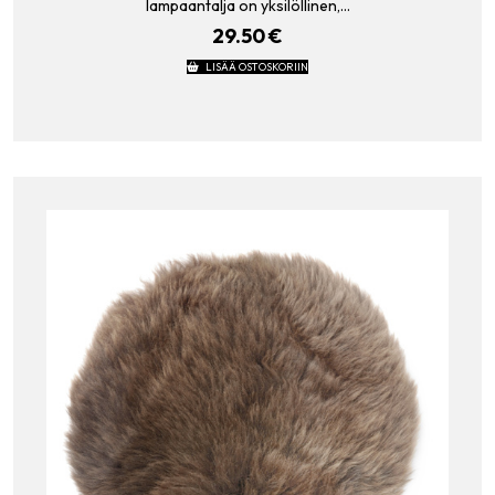
lampaantalja on yksilöllinen,…
29.50
€
LISÄÄ OSTOSKORIIN