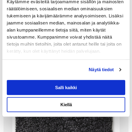
pitkäikäisen ja tikkausten ansiosta se säilyttää muotonsa.
Käytämme evästeitä tarjoamamme sisällön ja mainosten
Pepper istuintyyny on kokonaisena konepestävä.
räätälöimiseen, sosiaalisen median ominaisuuksien
Pepper…
tukemiseen ja kävijämäärämme analysoimiseen. Lisäksi
29.90
€
jaamme sosiaalisen median, mainosalan ja analytiikka-
LISÄÄ OSTOSKORIIN
alan kumppaneillemme tietoja siitä, miten käytät
sivustoamme. Kumppanimme voivat yhdistää näitä
tietoja muihin tietoihin, joita olet antanut heille tai joita on
kerätty, kun olet käyttänyt heidän palvelujaan.
Näytä tiedot
Salli kaikki
Kiellä