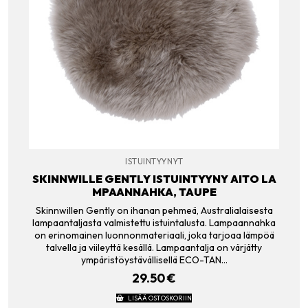
ISTUINTYYNYT
SKINNWILLE GENTLY ISTUINTYYNY AITO LA
MPAANNAHKA, TAUPE
Skinnwillen Gently on ihanan pehmeä, Australialaisesta
lampaantaljasta valmistettu istuintalusta. Lampaannahka
on erinomainen luonnonmateriaali, joka tarjoaa lämpöä
talvella ja viileyttä kesällä. Lampaantalja on värjätty
ympäristöystävällisellä ECO-TAN…
29.50
€
LISÄÄ OSTOSKORIIN