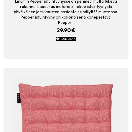
Linumin Pepper istuintyynyssä on pehmeä, mutta tukeva
rakenne. Laadukas materiaali tekee istuintyynystä
pitkäikäisen ja tikkausten ansiosta se säilyttää muotonsa.
Pepper istuintyyny on kokonaisena konepestävä.
Pepper…
29.90
€
LUE LISÄÄ