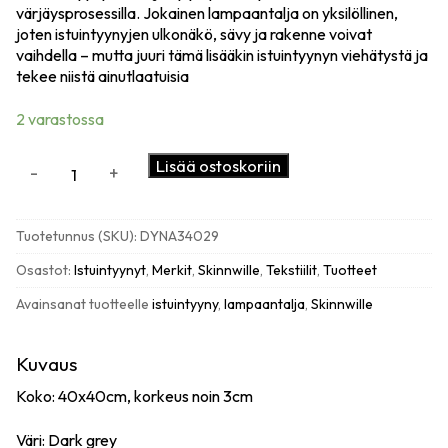
värjäysprosessilla. Jokainen lampaantalja on yksilöllinen,
joten istuintyynyjen ulkonäkö, sävy ja rakenne voivat
vaihdella – mutta juuri tämä lisääkin istuintyynyn viehätystä ja
tekee niistä ainutlaatuisia
2 varastossa
Skinnwille
Lisää ostoskoriin
-
+
Curly
istuintyyny,
aito
Tuotetunnus (SKU):
DYNA34029
lampaannahka,
dark
Osastot:
Istuintyynyt
,
Merkit
,
Skinnwille
,
Tekstiilit
,
Tuotteet
grey
Avainsanat tuotteelle
istuintyyny
,
lampaantalja
,
Skinnwille
määrä
Kuvaus
Koko: 40x40cm, korkeus noin 3cm
Väri: Dark grey