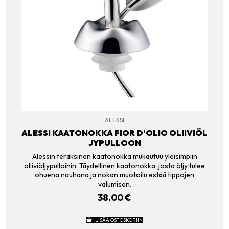
ALESSI
ALESSI KAATONOKKA FIOR D’OLIO OLIIVIÖL
JYPULLOON
Alessin teräksinen kaatonokka mukautuu yleisimpiin
oliiviöljypulloihin. Täydellinen kaatonokka, josta öljy tulee
ohuena nauhana ja nokan muotoilu estää tippojen
valumisen.
38.00
€
LISÄÄ OSTOSKORIIN