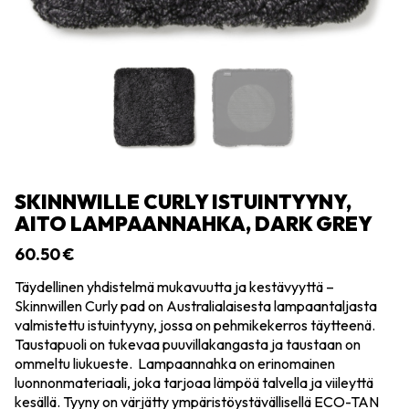
SKINNWILLE CURLY ISTUINTYYNY,
AITO LAMPAANNAHKA, DARK GREY
60.50
€
Täydellinen yhdistelmä mukavuutta ja kestävyyttä –
Skinnwillen Curly pad on Australialaisesta lampaantaljasta
valmistettu istuintyyny, jossa on pehmikekerros täytteenä.
Taustapuoli on tukevaa puuvillakangasta ja taustaan on
ommeltu liukueste. Lampaannahka on erinomainen
luonnonmateriaali, joka tarjoaa lämpöä talvella ja viileyttä
kesällä. Tyyny on värjätty ympäristöystävällisellä ECO-TAN