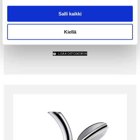
E, MUSTA
Alessin Magic Bunny on hammastikkuteline, jossa tikut
Salli kaikki
jäävät suojaan taikurin hattuun. Pupua korvista nostamalla
ilmestyvät hammastikut kuin taikahatusta! Suunnittelija
Stefano Giovannoni halusi poistaa pienimmänkin
vaivaantuneisuuden…
Kiellä
30.00
€
LISÄÄ OSTOSKORIIN