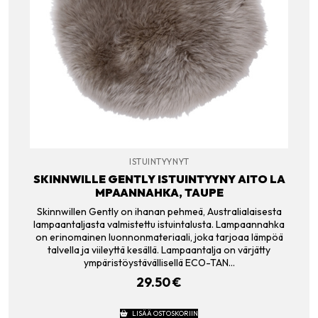
ISTUINTYYNYT
SKINNWILLE GENTLY ISTUINTYYNY AITO LA
MPAANNAHKA, TAUPE
Skinnwillen Gently on ihanan pehmeä, Australialaisesta
lampaantaljasta valmistettu istuintalusta. Lampaannahka
on erinomainen luonnonmateriaali, joka tarjoaa lämpöä
talvella ja viileyttä kesällä. Lampaantalja on värjätty
ympäristöystävällisellä ECO-TAN…
29.50
€
LISÄÄ OSTOSKORIIN