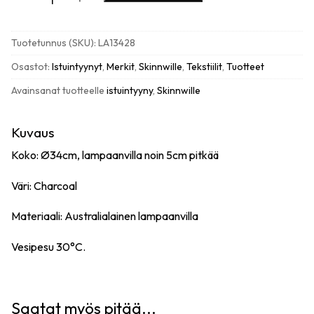
Gently
istuintyyny
aito
Tuotetunnus (SKU):
LA13428
lampaannahka,
charcoal
Osastot:
Istuintyynyt
,
Merkit
,
Skinnwille
,
Tekstiilit
,
Tuotteet
määrä
Avainsanat tuotteelle
istuintyyny
,
Skinnwille
Kuvaus
Koko: Ø34cm, lampaanvilla noin 5cm pitkää
Väri: Charcoal
Materiaali: Australialainen lampaanvilla
Vesipesu 30°C.
Saatat myös pitää...