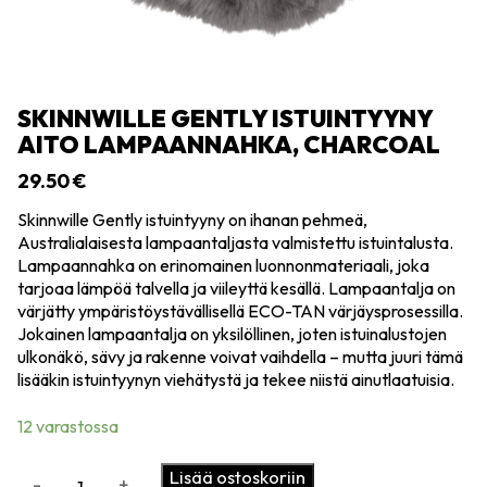
SKINNWILLE GENTLY ISTUINTYYNY
AITO LAMPAANNAHKA, CHARCOAL
29.50
€
Skinnwille Gently istuintyyny on ihanan pehmeä,
Australialaisesta lampaantaljasta valmistettu istuintalusta.
Lampaannahka on erinomainen luonnonmateriaali, joka
tarjoaa lämpöä talvella ja viileyttä kesällä. Lampaantalja on
värjätty ympäristöystävällisellä ECO-TAN värjäysprosessilla.
Jokainen lampaantalja on yksilöllinen, joten istuinalustojen
ulkonäkö, sävy ja rakenne voivat vaihdella – mutta juuri tämä
lisääkin istuintyynyn viehätystä ja tekee niistä ainutlaatuisia.
12 varastossa
Skinnwille
Lisää ostoskoriin
-
+