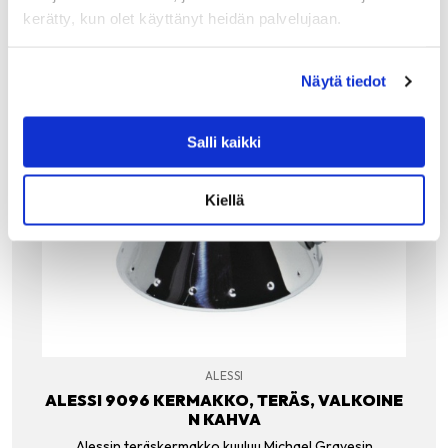
kerätty, kun olet käyttänyt heidän palvelujaan.
Näytä tiedot
Salli kaikki
Kiellä
ALESSI
ALESSI 9096 KERMAKKO, TERÄS, VALKOINE
N KAHVA
Alessin teräskermakko kuuluu Michael Gravesin