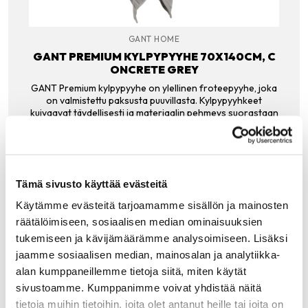
GANT HOME
GANT PREMIUM KYLPYPYYHE 70X140CM, C
ONCRETE GREY
GANT Premium kylpypyyhe on ylellinen froteepyyhe, joka
on valmistettu paksusta puuvillasta. Kylpypyyhkeet
kuivaavat täydellisesti ja materiaalin pehmeys suorastaan
hellii ihoa.
49.90
€
LISÄÄ OSTOSKORIIN
Tämä sivusto käyttää evästeitä
Käytämme evästeitä tarjoamamme sisällön ja mainosten
räätälöimiseen, sosiaalisen median ominaisuuksien
tukemiseen ja kävijämäärämme analysoimiseen. Lisäksi
jaamme sosiaalisen median, mainosalan ja analytiikka-
Tutustu myös
alan kumppaneillemme tietoja siitä, miten käytät
sivustoamme. Kumppanimme voivat yhdistää näitä
tietoja muihin tietoihin, joita olet antanut heille tai joita on