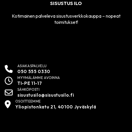
SISUSTUS ILO
Kotimainen palveleva sisustusverkkokauppa – nopeat
toimitukset!
ASIAKASPALVELU
050 555 0330
MYYMÄLÄMME AVOINNA
TI-PE 11-17
SÄHKÖPOSTI
sisustusilo@sisustusilo.fi
OSOITTEEMME
Yliopistonkatu 21, 40100 Jyväskylä