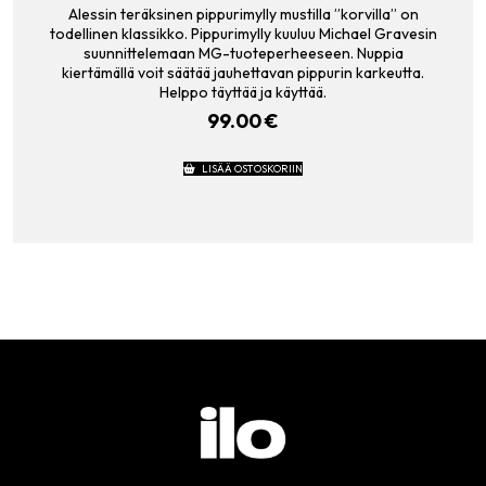
Alessin teräksinen pippurimylly mustilla ”korvilla” on
todellinen klassikko. Pippurimylly kuuluu Michael Gravesin
suunnittelemaan MG-tuoteperheeseen. Nuppia
kiertämällä voit säätää jauhettavan pippurin karkeutta.
Helppo täyttää ja käyttää.
99.00
€
LISÄÄ OSTOSKORIIN