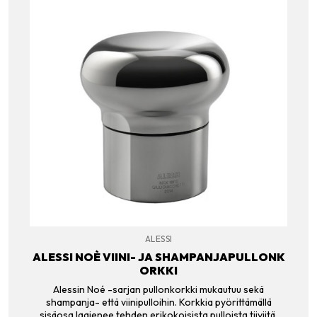
ALESSI
ALESSI NOÈ VIINI- JA SHAMPANJAPULLONK
ORKKI
Alessin Noé -sarjan pullonkorkki mukautuu sekä
shampanja- että viinipulloihin. Korkkia pyörittämällä
sisäosa laajenee tehden erikokoisista pulloista tiiviitä.