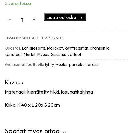
2 varastossa
Muubs
Lisää ostoskoriin
-
+
Lyhty
Storm
iso,
Tuotetunnus (SKU):
1121527602
musta
määrä
Osastot:
Lahjaideoita
,
Maljakot, kynttiläastiat, kranssit ja
koristeet
,
Merkit
,
Muubs
,
Sisustustuotteet
Avainsanat tuotteelle
lyhty
,
Muubs
,
parveke
,
terassi
Kuvaus
Materiaali: kierrätetty tiikki, lasi, nahkahihna
Koko: K 40 x L 20x S 20cm
Saatat myös pitää...