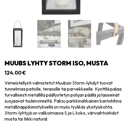
MUUBS LYHTY STORM ISO, MUSTA
124.00
€
Viimeistellysti valmistetut Muubsin Storm-lyhdyt tuovat
tunnelmaa patiolle, terassille tai parvekkeelle. Kynttilä palaa
turvallisesti metallilla päällystetyn pohjan päällä ja lasiseinät
suojaavat tuulenvireeltä. Paksu parkkinahkainen kantohihna
metallinappikiinnityksellä on myös tyylikäs yksityiskohta.
Storm-lyhtyjä on valikoimassa S ja L koko, värivaihtoehdot
musta tai tiikki natural.