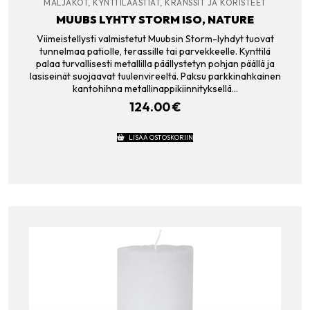
MALJAKOT, KYNTTILÄASTIAT, KRANSSIT JA KORISTEET
MUUBS LYHTY STORM ISO, NATURE
Viimeistellysti valmistetut Muubsin Storm-lyhdyt tuovat
tunnelmaa patiolle, terassille tai parvekkeelle. Kynttilä
palaa turvallisesti metallilla päällystetyn pohjan päällä ja
lasiseinät suojaavat tuulenvireeltä. Paksu parkkinahkainen
kantohihna metallinappikiinnityksellä…
124.00
€
LISÄÄ OSTOSKORIIN