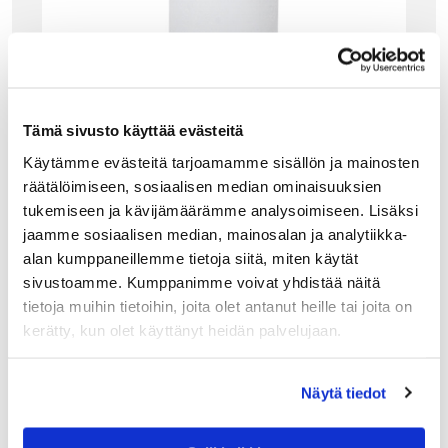
Tämä sivusto käyttää evästeitä
Käytämme evästeitä tarjoamamme sisällön ja mainosten
räätälöimiseen, sosiaalisen median ominaisuuksien
tukemiseen ja kävijämäärämme analysoimiseen. Lisäksi
jaamme sosiaalisen median, mainosalan ja analytiikka-
alan kumppaneillemme tietoja siitä, miten käytät
AFFARI OF SWEDEN
sivustoamme. Kumppanimme voivat yhdistää näitä
AFFARI OF SWEDEN PÖYTÄKYNTTILÄ 20CM,
VALKOINEN
tietoja muihin tietoihin, joita olet antanut heille tai joita on
kerätty, kun olet käyttänyt heidän palvelujaan.
Affari of Swedenin käsintehty pöytäkynttilä tuo valoa ja
tunnelmaa tilanteeseen kuin tilanteeseen. Tämä korkea
kynttilä palaa tasaisesti jopa 70 tuntia.
Näytä tiedot
12.90
€
LISÄÄ OSTOSKORIIN