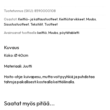
Tan,
siniharmaa
Tuotetunnus (SKU):
8590000108
määrä
Osastot:
Keittiö- ja kattaustuotteet
,
Keittiötarvikkeet
,
Muubs
,
Sisustustuotteet
,
Tekstiilit
,
Tuotteet
Avainsanat tuotteelle
keittiö
,
Muubs
,
pöytätabletti
Kuvaus
Koko:
Ø 40cm
Materiaali: Juutti
Hoito-ohje: kuivapesu, mutta voit pyyhkiä ja puhdistaa
tahroja paikallisesti kostealla keittiöliinalla.
Saatat myös pitää...