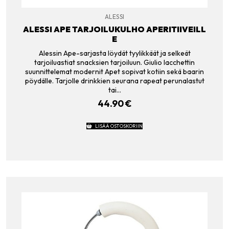
ALESSI
ALESSI APE TARJOILUKULHO APERITIIVEILL
E
Alessin Ape-sarjasta löydät tyylikkäät ja selkeät
tarjoiluastiat snacksien tarjoiluun. Giulio Iacchettin
suunnittelemat modernit Apet sopivat kotiin sekä baarin
pöydälle. Tarjolle drinkkien seurana rapeat perunalastut
tai…
44.90
€
LISÄÄ OSTOSKORIIN