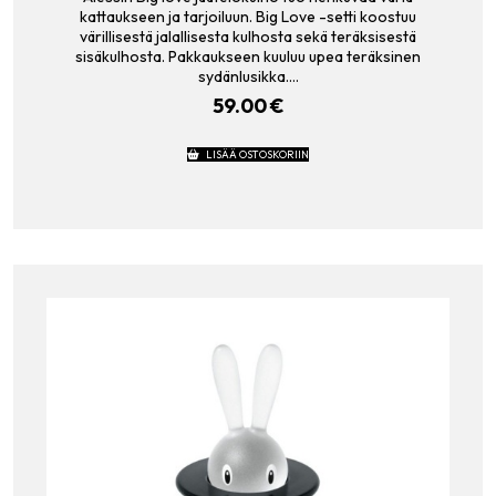
kattaukseen ja tarjoiluun. Big Love -setti koostuu
värillisestä jalallisesta kulhosta sekä teräksisestä
sisäkulhosta. Pakkaukseen kuuluu upea teräksinen
sydänlusikka.…
59.00
€
LISÄÄ OSTOSKORIIN