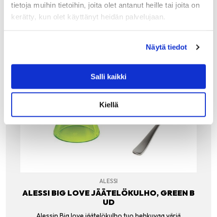
tietoja muihin tietoihin, joita olet antanut heille tai joita on
kerätty, kun olet käyttänyt heidän palvelujaan.
Näytä tiedot
Salli kaikki
Kiellä
ALESSI
ALESSI BIG LOVE JÄÄTELÖKULHO, GREEN B
UD
Alessin Big love jäätelökulho tuo hehkuvaa väriä