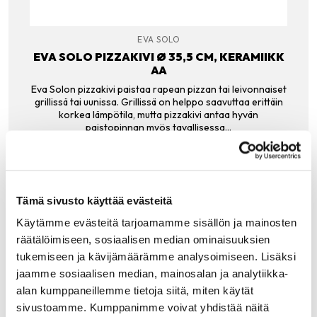
EVA SOLO
EVA SOLO PIZZAKIVI Ø 35,5 CM, KERAMIIKK
AA
Eva Solon pizzakivi paistaa rapean pizzan tai leivonnaiset
grillissä tai uunissa. Grillissä on helppo saavuttaa erittäin
korkea lämpötila, mutta pizzakivi antaa hyvän
paistopinnan myös tavallisessa…
49.90
€
LISÄÄ OSTOSKORIIN
Tämä sivusto käyttää evästeitä
Käytämme evästeitä tarjoamamme sisällön ja mainosten
räätälöimiseen, sosiaalisen median ominaisuuksien
tukemiseen ja kävijämäärämme analysoimiseen. Lisäksi
Tutustu myös
jaamme sosiaalisen median, mainosalan ja analytiikka-
alan kumppaneillemme tietoja siitä, miten käytät
sivustoamme. Kumppanimme voivat yhdistää näitä