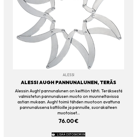
ALESSI
ALESSI AUGH PANNUNALUNEN, TERÄS
Alessin Augh! pannunalunen on keittiön tähti. Teräksestä
valmistetun pannunalusen muoto on muunneltavissa
astian mukaan. Augh! toimii tähden muotoon avattuna
pannunalusena kattiloille ja pannuille, suorakaiteen
muotoiset…
76.00
€
LISÄÄ OSTOSKORIIN