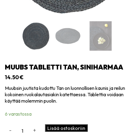
MUUBS TABLETTI TAN, SINIHARMAA
14.50
€
Muubsin juutista kudottu
Tan on luonnollisen kaunis ja reilun
kokoinen ruokalautasiakin katettaessa.
Tablettia voidaan
käyttää molemmin puolin.
6 varastossa
Muubs
Lisää ostoskoriin
-
+
Tabletti