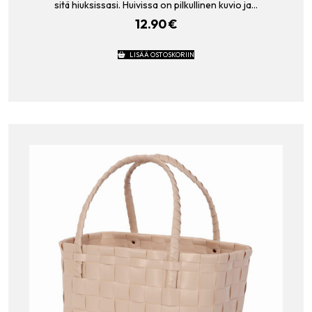
sitä hiuksissasi. Huivissa on pilkullinen kuvio ja…
12.90
€
LISÄÄ OSTOSKORIIN