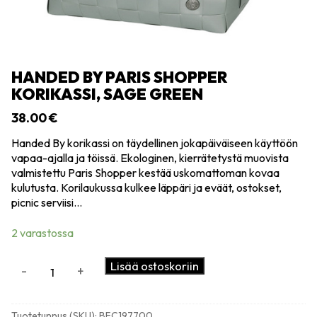
HANDED BY PARIS SHOPPER
KORIKASSI, SAGE GREEN
38.00
€
Handed By korikassi on täydellinen jokapäiväiseen käyttöön
vapaa-ajalla ja töissä. Ekologinen, kierrätetystä muovista
valmistettu Paris Shopper kestää uskomattoman kovaa
kulutusta. Korilaukussa kulkee läppäri ja eväät, ostokset,
picnic serviisi…
2 varastossa
Handed
Lisää ostoskoriin
-
+
By
Paris
shopper
Tuotetunnus (SKU):
BFC197700