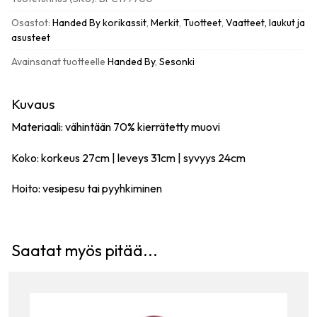
korikassi,
sage
Osastot:
Handed By korikassit
,
Merkit
,
Tuotteet
,
Vaatteet, laukut ja
green
asusteet
määrä
Avainsanat tuotteelle
Handed By
,
Sesonki
Kuvaus
Materiaali: vähintään 70% kierrätetty muovi
Koko: korkeus 27cm | leveys 31cm | syvyys 24cm
Hoito: vesipesu tai pyyhkiminen
Saatat myös pitää...