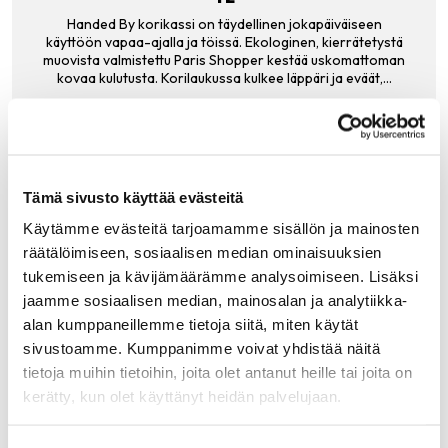
Handed By korikassi on täydellinen jokapäiväiseen
käyttöön vapaa-ajalla ja töissä. Ekologinen, kierrätetystä
muovista valmistettu Paris Shopper kestää uskomattoman
kovaa kulutusta. Korilaukussa kulkee läppäri ja eväät,…
38.00
€
LISÄÄ OSTOSKORIIN
Tämä sivusto käyttää evästeitä
Käytämme evästeitä tarjoamamme sisällön ja mainosten
räätälöimiseen, sosiaalisen median ominaisuuksien
Tutustu myös
tukemiseen ja kävijämäärämme analysoimiseen. Lisäksi
jaamme sosiaalisen median, mainosalan ja analytiikka-
alan kumppaneillemme tietoja siitä, miten käytät
sivustoamme. Kumppanimme voivat yhdistää näitä
tietoja muihin tietoihin, joita olet antanut heille tai joita on
kerätty, kun olet käyttänyt heidän palvelujaan.