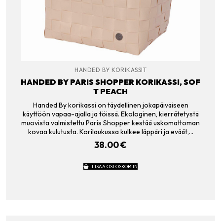
HANDED BY KORIKASSIT
HANDED BY PARIS SHOPPER KORIKASSI, SOF
T PEACH
Handed By korikassi on täydellinen jokapäiväiseen
käyttöön vapaa-ajalla ja töissä. Ekologinen, kierrätetystä
muovista valmistettu Paris Shopper kestää uskomattoman
kovaa kulutusta. Korilaukussa kulkee läppäri ja eväät,…
38.00
€
LISÄÄ OSTOSKORIIN