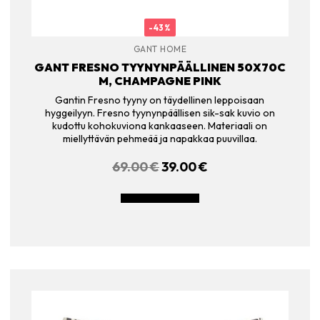
-43%
GANT HOME
GANT FRESNO TYYNYNPÄÄLLINEN 50X70C
M, CHAMPAGNE PINK
Gantin Fresno tyyny on täydellinen leppoisaan
hyggeilyyn. Fresno tyynynpäällisen sik-sak kuvio on
kudottu kohokuviona kankaaseen. Materiaali on
miellyttävän pehmeää ja napakkaa puuvillaa.
69.00
€
ALKUPERÄINEN
39.00
€
NYKYINEN
HINTA
HINTA
OLI:
ON:
LISÄÄ OSTOSKORIIN
69.00 €.
39.00 €.