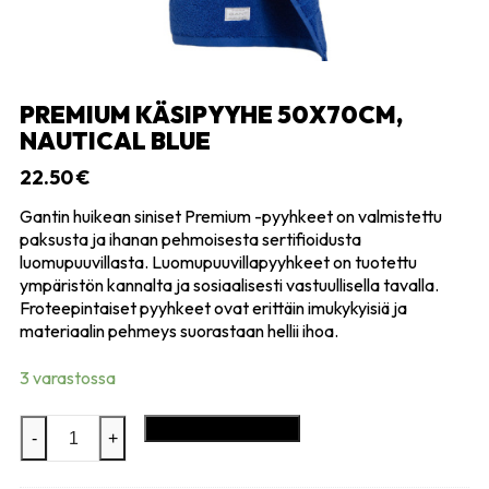
PREMIUM KÄSIPYYHE 50X70CM,
NAUTICAL BLUE
22.50
€
Gantin huikean siniset Premium -pyyhkeet on valmistettu
paksusta ja ihanan pehmoisesta sertifioidusta
luomupuuvillasta. Luomupuuvillapyyhkeet on tuotettu
ympäristön kannalta ja sosiaalisesti vastuullisella tavalla.
Froteepintaiset pyyhkeet ovat erittäin imukykyisiä ja
materiaalin pehmeys suorastaan hellii ihoa.
3 varastossa
Premium
Lisää ostoskoriin
-
+
käsipyyhe
50x70cm,