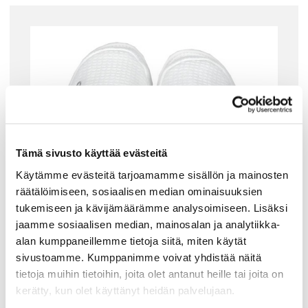
Tämä sivusto käyttää evästeitä
Käytämme evästeitä tarjoamamme sisällön ja mainosten
räätälöimiseen, sosiaalisen median ominaisuuksien
tukemiseen ja kävijämäärämme analysoimiseen. Lisäksi
jaamme sosiaalisen median, mainosalan ja analytiikka-
alan kumppaneillemme tietoja siitä, miten käytät
sivustoamme. Kumppanimme voivat yhdistää näitä
tietoja muihin tietoihin, joita olet antanut heille tai joita on
GANT HOME
kerätty, kun olet käyttänyt heidän palvelujaan.
GANT WAFFLE KYLPYTOSSUT, WHITE L