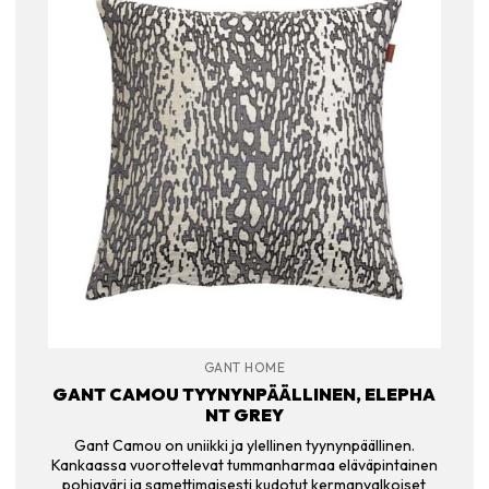
GANT HOME
GANT CAMOU TYYNYNPÄÄLLINEN, ELEPHA
NT GREY
Gant Camou on uniikki ja ylellinen tyynynpäällinen.
Kankaassa vuorottelevat tummanharmaa eläväpintainen
pohjaväri ja samettimaisesti kudotut kermanvalkoiset