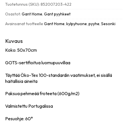
nautical
Tuotetunnus (SKU):
852007203-422
blue
määrä
Osastot:
Gant Home
,
Gant pyyhkeet
Avainsanat tuotteelle
Gant Home
,
kylpyhuone
,
pyyhe
,
Sesonki
Kuvaus
Koko: 50x70cm
GOTS-sertifioitua luomupuuvillaa
Täyttää Öko-Tex 100-standardin vaatimukset, ei sisällä
haitallisia aineita
Paksua pehmeää froteeta (600g/m2)
Valmistettu Portugalissa
Pesuohje: 60°