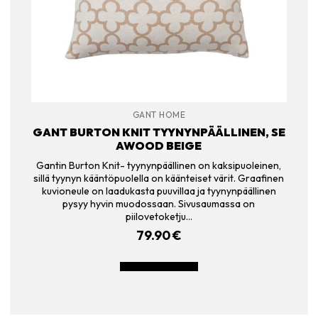
GANT HOME
GANT BURTON KNIT TYYNYNPÄÄLLINEN, SE
AWOOD BEIGE
Gantin Burton Knit- tyynynpäällinen on kaksipuoleinen,
sillä tyynyn kääntöpuolella on käänteiset värit. Graafinen
kuvioneule on laadukasta puuvillaa ja tyynynpäällinen
pysyy hyvin muodossaan. Sivusaumassa on
piilovetoketju…
79.90
€
LISÄÄ OSTOSKORIIN