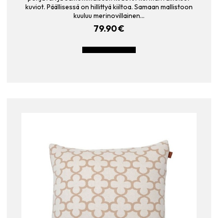
kuviot. Päällisessä on hillittyä kiiltoa. Samaan mallistoon
kuuluu merinovillainen…
79.90
€
LISÄÄ OSTOSKORIIN