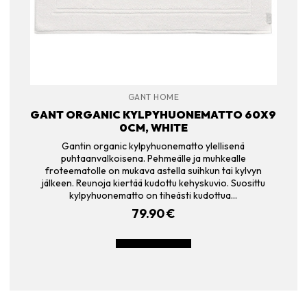
GANT HOME
GANT ORGANIC KYLPYHUONEMATTO 60X9
0CM, WHITE
Gantin organic kylpyhuonematto ylellisenä
puhtaanvalkoisena. Pehmeälle ja muhkealle
froteematolle on mukava astella suihkun tai kylvyn
jälkeen. Reunoja kiertää kudottu kehyskuvio. Suosittu
kylpyhuonematto on tiheästi kudottua…
79.90
€
LISÄÄ OSTOSKORIIN