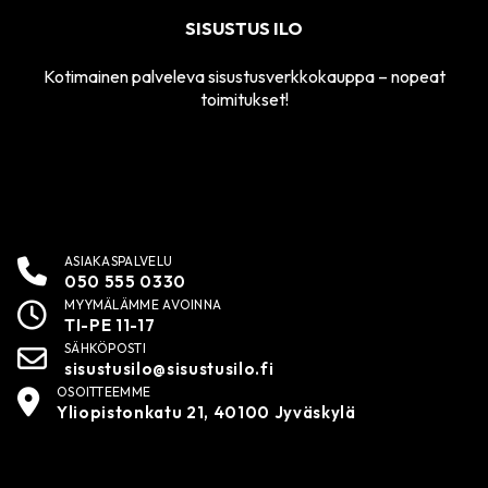
SISUSTUS ILO
Kotimainen palveleva sisustusverkkokauppa – nopeat
toimitukset!
ASIAKASPALVELU
050 555 0330
MYYMÄLÄMME AVOINNA
TI-PE 11-17
SÄHKÖPOSTI
sisustusilo@sisustusilo.fi
OSOITTEEMME
Yliopistonkatu 21, 40100 Jyväskylä