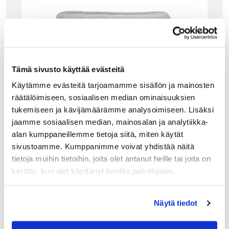
Tämä sivusto käyttää evästeitä
Käytämme evästeitä tarjoamamme sisällön ja mainosten
räätälöimiseen, sosiaalisen median ominaisuuksien
tukemiseen ja kävijämäärämme analysoimiseen. Lisäksi
jaamme sosiaalisen median, mainosalan ja analytiikka-
alan kumppaneillemme tietoja siitä, miten käytät
sivustoamme. Kumppanimme voivat yhdistää näitä
tietoja muihin tietoihin, joita olet antanut heille tai joita on
kerätty, kun olet käyttänyt heidän palvelujaan.
GANT HOME
GANT MELANGE BIG STAR TYYNYNPÄÄLLINE
N, GREY
Näytä tiedot
Gant Melange Big Star tyynynpäälliseen on neulottu
tähtikuvio. Reunoja kiertää viimeistelty tereneulos ja
pienenä yksityiskohtana sivusaumassa Gantin logo.