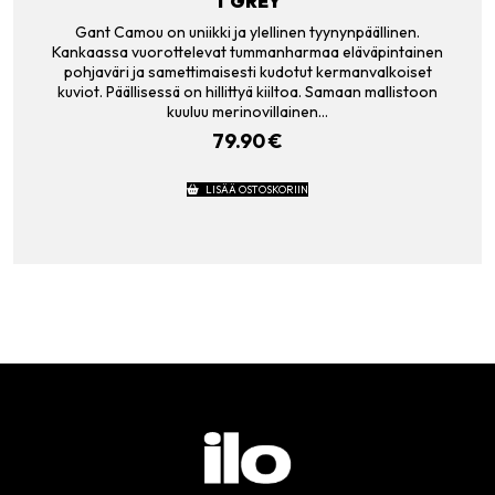
T GREY
Gant Camou on uniikki ja ylellinen tyynynpäällinen.
Kankaassa vuorottelevat tummanharmaa eläväpintainen
pohjaväri ja samettimaisesti kudotut kermanvalkoiset
kuviot. Päällisessä on hillittyä kiiltoa. Samaan mallistoon
kuuluu merinovillainen…
79.90
€
LISÄÄ OSTOSKORIIN