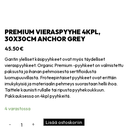
PREMIUM VIERASPYYHE 4KPL,
30X30CM ANCHOR GREY
45.50
€
Gantin ylelliset käsipyyhkeet ovat myös täydelliset
vieraspyyhkeet. Organic Premium -pyyhkeet on valmistettu
paksusta ja ihanan pehmoisesta sertifioidusta
luomupuuvillasta. Froteepintaiset pyyhkeet ovat erittäin
imukykyisiä ja materiaalin pehmeys suorastaan hellii ihoa.
Taittele kauniisti rullalle tai ripusta pyyhekoukkuun.
Pakkauksessa on 4kpl pyyhkeitä.
4 varastossa
Premium
Lisää ostoskoriin
-
+
vieraspyyhe