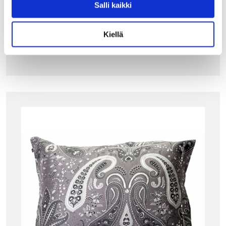
Salli kaikki
Tyynynpäällisen taustapuolella on vetoketju.
89.90
€
Kiellä
LISÄÄ OSTOSKORIIN