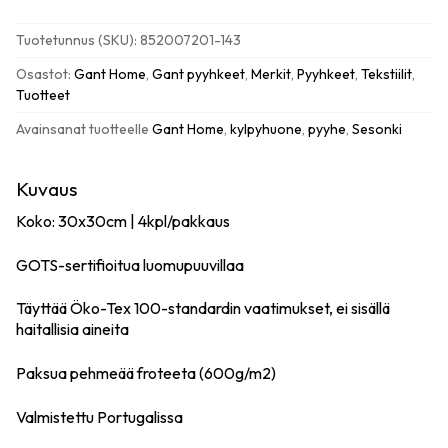
4kpl,
30x30cm
Tuotetunnus (SKU):
852007201-143
anchor
grey
Osastot:
Gant Home
,
Gant pyyhkeet
,
Merkit
,
Pyyhkeet
,
Tekstiilit
,
määrä
Tuotteet
Avainsanat tuotteelle
Gant Home
,
kylpyhuone
,
pyyhe
,
Sesonki
Kuvaus
Koko: 30x30cm | 4kpl/pakkaus
GOTS-sertifioitua luomupuuvillaa
Täyttää Öko-Tex 100-standardin vaatimukset, ei sisällä
haitallisia aineita
Paksua pehmeää froteeta (600g/m2)
Valmistettu Portugalissa