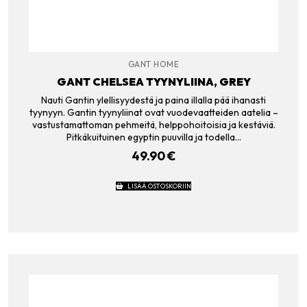
GANT HOME
GANT CHELSEA TYYNYLIINA, GREY
Nauti Gantin ylellisyydestä ja paina illalla pää ihanasti
tyynyyn. Gantin tyynyliinat ovat vuodevaatteiden aatelia –
vastustamattoman pehmeitä, helppohoitoisia ja kestäviä.
Pitkäkuituinen egyptin puuvilla ja todella…
49.90
€
LISÄÄ OSTOSKORIIN