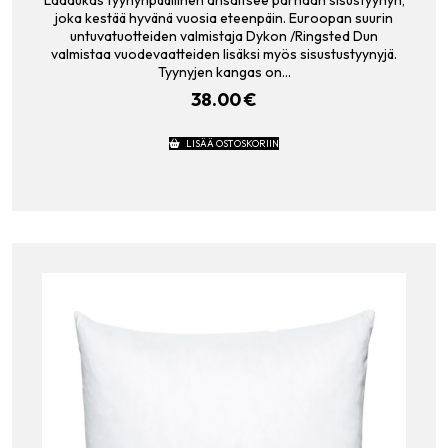
Laadukas tyynynpäällinen ansaitsee parhaan sisustyynyn,
joka kestää hyvänä vuosia eteenpäin. Euroopan suurin
untuvatuotteiden valmistaja Dykon /Ringsted Dun
valmistaa vuodevaatteiden lisäksi myös sisustustyynyjä.
Tyynyjen kangas on…
38.00
€
LISÄÄ OSTOSKORIIN