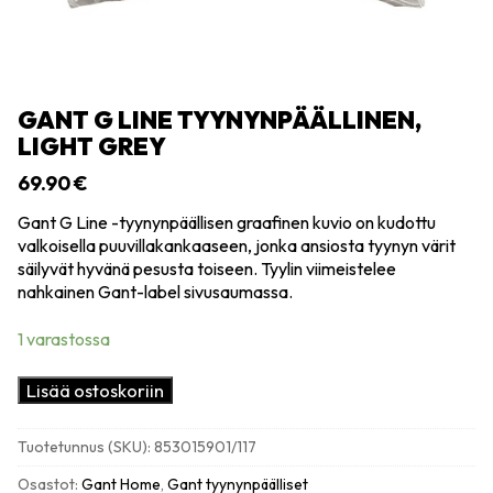
GANT G LINE TYYNYNPÄÄLLINEN,
LIGHT GREY
69.90
€
Gant G Line -tyynynpäällisen graafinen kuvio on kudottu
valkoisella puuvillakankaaseen, jonka ansiosta tyynyn värit
säilyvät hyvänä pesusta toiseen. Tyylin viimeistelee
nahkainen Gant-label sivusaumassa.
1 varastossa
Gant
Lisää ostoskoriin
G
Line
Tuotetunnus (SKU):
853015901/117
tyynynpäällinen,
light
Osastot:
Gant Home
,
Gant tyynynpäälliset