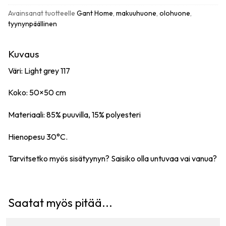
grey
Avainsanat tuotteelle
Gant Home
,
makuuhuone
,
olohuone
,
määrä
tyynynpäällinen
Kuvaus
Väri: Light grey 117
Koko: 50×50 cm
Materiaali: 85% puuvilla, 15% polyesteri
Hienopesu 30°C.
Tarvitsetko myös sisätyynyn? Saisiko olla
untuvaa
vai
vanua
?
Saatat myös pitää...