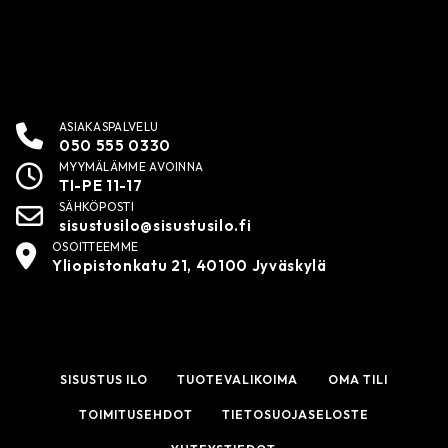
ASIAKASPALVELU
050 555 0330
MYYMÄLÄMME AVOINNA
TI-PE 11-17
SÄHKÖPOSTI
sisustusilo@sisustusilo.fi
OSOITTEEMME
Yliopistonkatu 21, 40100 Jyväskylä
SISUSTUS ILO
TUOTEVALIKOIMA
OMA TILI
TOIMITUSEHDOT
TIETOSUOJASELOSTE