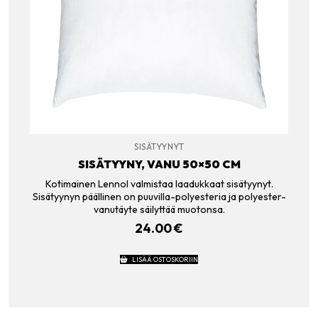
SISÄTYYNYT
SISÄTYYNY, VANU 50×50 CM
Kotimainen Lennol valmistaa laadukkaat sisätyynyt.
Sisätyynyn päällinen on puuvilla-polyesteria ja polyester-
vanutäyte säilyttää muotonsa.
24.00
€
LISÄÄ OSTOSKORIIN