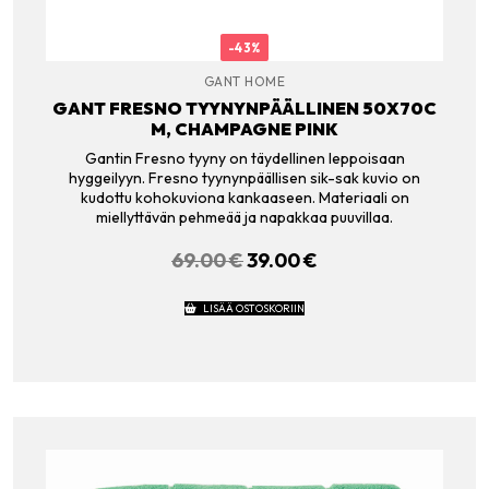
-43%
GANT HOME
GANT FRESNO TYYNYNPÄÄLLINEN 50X70C
M, CHAMPAGNE PINK
Gantin Fresno tyyny on täydellinen leppoisaan
hyggeilyyn. Fresno tyynynpäällisen sik-sak kuvio on
kudottu kohokuviona kankaaseen. Materiaali on
miellyttävän pehmeää ja napakkaa puuvillaa.
69.00
€
ALKUPERÄINEN
39.00
€
NYKYINEN
HINTA
HINTA
OLI:
ON:
LISÄÄ OSTOSKORIIN
69.00 €.
39.00 €.