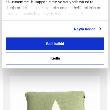
sivustoamme. Kumppanimme voivat yhdistää näitä
tietoja muihin tietoihin, joita olet antanut heille tai joita on
GANT HOME
kerätty, kun olet käyttänyt heidän palvelujaan.
GANT IMOLA TYYNYLIINA, VAALEA HARMAA
Nauti Gantin ylellisyydestä ja paina illalla pää ihanasti
tyynyyn.
Näytä tiedot
49.90
€
Salli kaikki
LISÄÄ OSTOSKORIIN
Kiellä