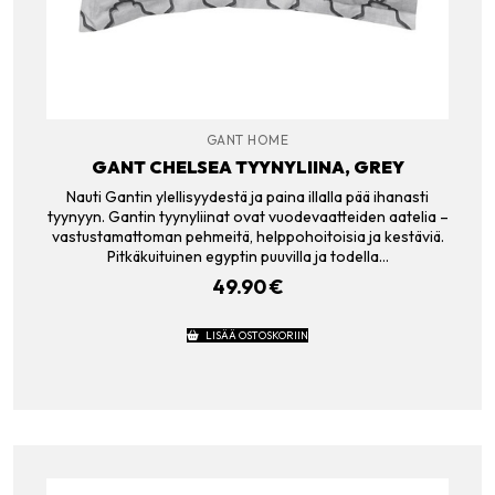
GANT HOME
GANT CHELSEA TYYNYLIINA, GREY
Nauti Gantin ylellisyydestä ja paina illalla pää ihanasti
tyynyyn. Gantin tyynyliinat ovat vuodevaatteiden aatelia –
vastustamattoman pehmeitä, helppohoitoisia ja kestäviä.
Pitkäkuituinen egyptin puuvilla ja todella…
49.90
€
LISÄÄ OSTOSKORIIN