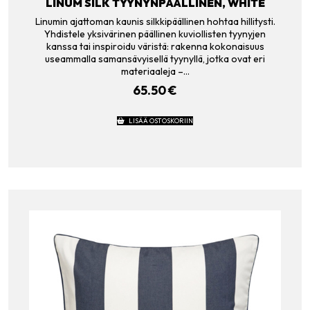
LINUM SILK TYYNYNPÄÄLLINEN, WHITE
Linumin ajattoman kaunis silkkipäällinen hohtaa hillitysti.
Yhdistele yksivärinen päällinen kuviollisten tyynyjen
kanssa tai inspiroidu väristä: rakenna kokonaisuus
useammalla samansävyisellä tyynyllä, jotka ovat eri
materiaaleja –…
65.50
€
LISÄÄ OSTOSKORIIN