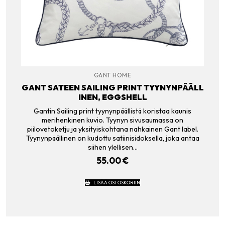
GANT HOME
GANT SATEEN SAILING PRINT TYYNYNPÄÄLL
INEN, EGGSHELL
Gantin Sailing print tyynynpäällistä koristaa kaunis
merihenkinen kuvio. Tyynyn sivusaumassa on
piilovetoketju ja yksityiskohtana nahkainen Gant label.
Tyynynpäällinen on kudottu satiinisidoksella, joka antaa
siihen ylellisen…
55.00
€
LISÄÄ OSTOSKORIIN