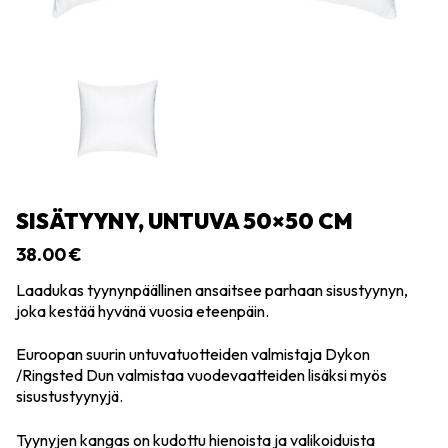
SISÄTYYNY, UNTUVA 50×50 CM
38.00
€
Laadukas tyynynpäällinen ansaitsee parhaan sisustyynyn,
joka kestää hyvänä vuosia eteenpäin.
Euroopan suurin untuvatuotteiden valmistaja Dykon
/Ringsted Dun valmistaa vuodevaatteiden lisäksi myös
sisustustyynyjä.
Tyynyjen kangas on kudottu hienoista ja valikoiduista