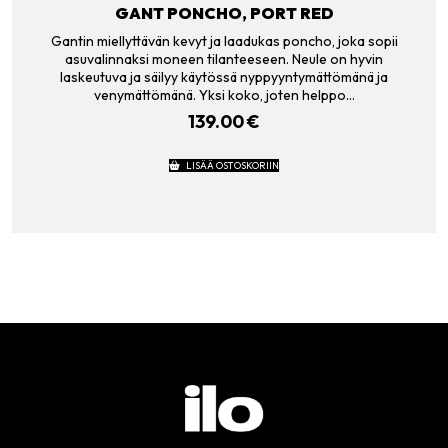
GANT PONCHO, PORT RED
Gantin miellyttävän kevyt ja laadukas poncho, joka sopii
asuvalinnaksi moneen tilanteeseen. Neule on hyvin
laskeutuva ja säilyy käytössä nyppyyntymättömänä ja
venymättömänä. Yksi koko, joten helppo…
139.00
€
LISÄÄ OSTOSKORIIN