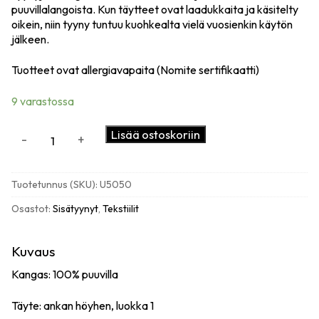
puuvillalangoista. Kun täytteet ovat laadukkaita ja käsitelty
oikein, niin tyyny tuntuu kuohkealta vielä vuosienkin käytön
jälkeen.
Tuotteet ovat allergiavapaita (Nomite sertifikaatti)
9 varastossa
Sisätyyny,
Lisää ostoskoriin
-
+
untuva
50x50
cm
Tuotetunnus (SKU):
U5050
määrä
Osastot:
Sisätyynyt
,
Tekstiilit
Kuvaus
Kangas: 100% puuvilla
Täyte: ankan höyhen, luokka 1