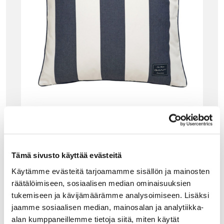
GANT HOME
GANT YACHT STRIPE TYYNYNPÄÄLLINEN, M
ARINE
Gantin Yacht stripe tyynynpäällinen sopii täydellisesti
Tämä sivusto käyttää evästeitä
olohuoneen, makuuhuoneen, verannan tai vaikka veneen
Käytämme evästeitä tarjoamamme sisällön ja mainosten
sisutukseen! Kangas on kudottu laadukkaasta puuvillasta.
Tyynynpäällisen vetoketju on ommeltu piiloon alasaumaan
räätälöimiseen, sosiaalisen median ominaisuuksien
ja…
tukemiseen ja kävijämäärämme analysoimiseen. Lisäksi
69.00
€
jaamme sosiaalisen median, mainosalan ja analytiikka-
alan kumppaneillemme tietoja siitä, miten käytät