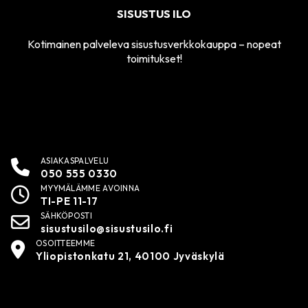
SISUSTUS ILO
Kotimainen palveleva sisustusverkkokauppa – nopeat
toimitukset!
ASIAKASPALVELU
050 555 0330
MYYMÄLÄMME AVOINNA
TI-PE 11-17
SÄHKÖPOSTI
sisustusilo@sisustusilo.fi
OSOITTEEMME
Yliopistonkatu 21, 40100 Jyväskylä