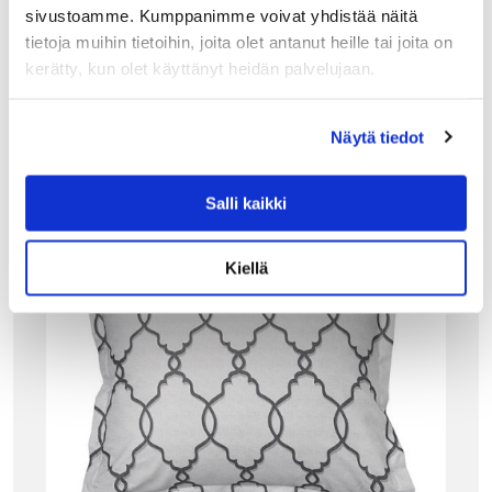
LISÄÄ OSTOSKORIIN
sivustoamme. Kumppanimme voivat yhdistää näitä
tietoja muihin tietoihin, joita olet antanut heille tai joita on
kerätty, kun olet käyttänyt heidän palvelujaan.
Näytä tiedot
Tutustu myös
Salli kaikki
Kiellä