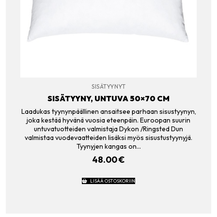
SISÄTYYNYT
SISÄTYYNY, UNTUVA 50×70 CM
Laadukas tyynynpäällinen ansaitsee parhaan sisustyynyn,
joka kestää hyvänä vuosia eteenpäin. Euroopan suurin
untuvatuotteiden valmistaja Dykon /Ringsted Dun
valmistaa vuodevaatteiden lisäksi myös sisustustyynyjä.
Tyynyjen kangas on…
48.00
€
LISÄÄ OSTOSKORIIN