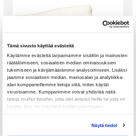
Tämä sivusto käyttää evästeitä
Käytämme evästeitä tarjoamamme sisällön ja mainosten
räätälöimiseen, sosiaalisen median ominaisuuksien
tukemiseen ja kävijämäärämme analysoimiseen. Lisäksi
jaamme sosiaalisen median, mainosalan ja analytiikka-
alan kumppaneillemme tietoja siitä, miten käytät
sivustoamme. Kumppanimme voivat yhdistää näitä
tietoja muihin tietoihin, joita olet antanut heille tai joita on
GANT HOME
kerätty, kun olet käyttänyt heidän palvelujaan.
GANT NEW HAVEN GNH TYYNYNPÄÄLLINEN,
WHITE
Gantin ikonituote mustavalkoisena! New Haven
Näytä tiedot
tyynynpäällinen on trenditietoisen Gant-ystävän must-
hankinta. Tyynyn sivusaumassa on piilovetoketju ja