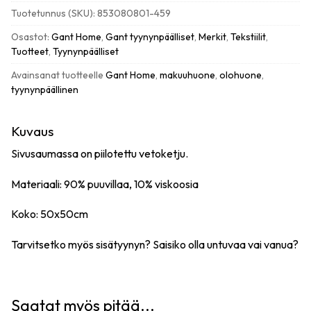
yankee
Tuotetunnus (SKU):
853080801-459
blue
määrä
Osastot:
Gant Home
,
Gant tyynynpäälliset
,
Merkit
,
Tekstiilit
,
Tuotteet
,
Tyynynpäälliset
Avainsanat tuotteelle
Gant Home
,
makuuhuone
,
olohuone
,
tyynynpäällinen
Kuvaus
Sivusaumassa on piilotettu vetoketju.
Materiaali: 90% puuvillaa, 10% viskoosia
Koko: 50x50cm
Tarvitsetko myös sisätyynyn? Saisiko olla
untuvaa
vai
vanua
?
Saatat myös pitää...