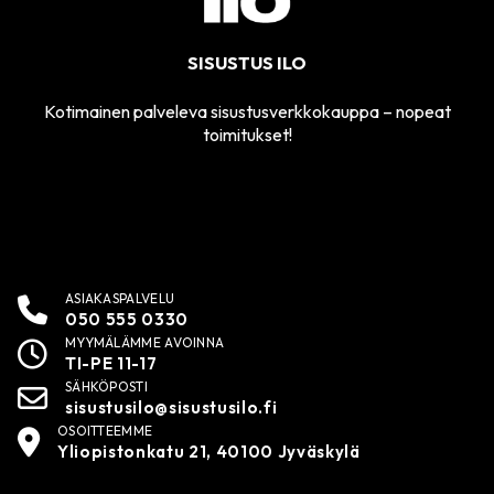
SISUSTUS ILO
Kotimainen palveleva sisustusverkkokauppa – nopeat
toimitukset!
ASIAKASPALVELU
050 555 0330
MYYMÄLÄMME AVOINNA
TI-PE 11-17
SÄHKÖPOSTI
sisustusilo@sisustusilo.fi
OSOITTEEMME
Yliopistonkatu 21, 40100 Jyväskylä