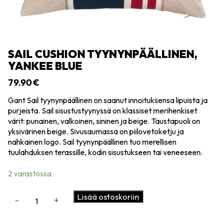
SAIL CUSHION TYYNYNPÄÄLLINEN,
YANKEE BLUE
79.90
€
Gant Sail tyynynpäällinen on saanut innoituksensa lipuista ja
purjeista. Sail sisustustyynyssä on klassiset merihenkiset
värit: punainen, valkoinen, sininen ja beige. Taustapuoli on
yksivärinen beige. Sivusaumassa on piilovetoketju ja
nahkainen logo. Sail tyynynpäällinen tuo merellisen
tuulahduksen terassille, kodin sisustukseen tai veneeseen.
2 varastossa
Sail
Lisää ostoskoriin
-
+
cushion
tyynynpäällinen,