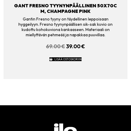
GANT FRESNO TYYNYNPÄÄLLINEN 50X70C
M, CHAMPAGNE PINK
Gantin Fresno tyyny on täydellinen leppoisaan
hyggeilyyn. Fresno tyynynpäällisen sik-sak kuvio on
kudottu kohokuviona kankaaseen. Materiaali on
miellyttävän pehmeää ja napakkaa puuvillaa.
69.00
€
ALKUPERÄINEN
39.00
€
NYKYINEN
HINTA
HINTA
OLI:
ON:
LISÄÄ OSTOSKORIIN
69.00 €.
39.00 €.