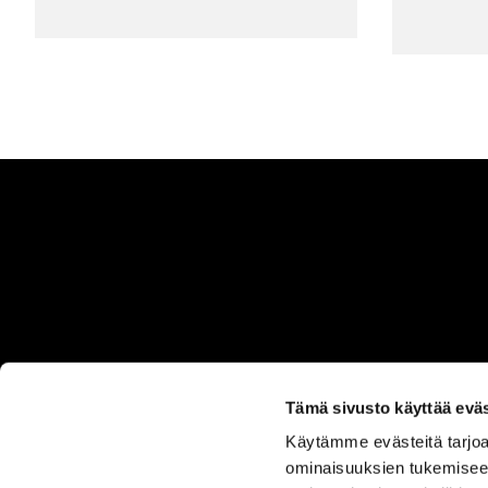
Tämä sivusto käyttää eväs
Käytämme evästeitä tarjoa
ASIAKASPALVELU
ominaisuuksien tukemisee
050 555