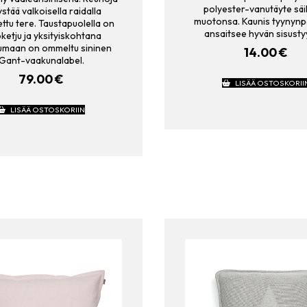
polyester-vanutäyte säil
stää valkoisella raidalla
muotonsa. Kaunis tyynynpä
ttu tere. Taustapuolella on
ansaitsee hyvän sisusty
ketju ja yksityiskohtana
umaan on ommeltu sininen
14.00
€
Gant-vaakunalabel.
79.00
€
LISÄÄ OSTOSKORII
LISÄÄ OSTOSKORIIN