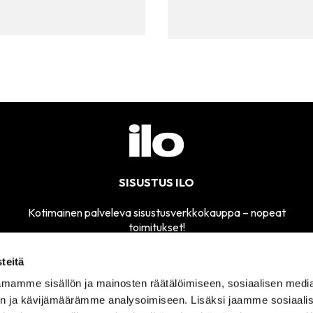
SISUSTUS ILO
Kotimainen palveleva sisustusverkkokauppa – nopeat
toimitukset!
teitä
mamme sisällön ja mainosten räätälöimiseen, sosiaalisen medi
MYYMÄLÄMME
n ja kävijämäärämme analysoimiseen. Lisäksi jaamme sosiaali
SÄHKÖPOSTI
AVOINNA