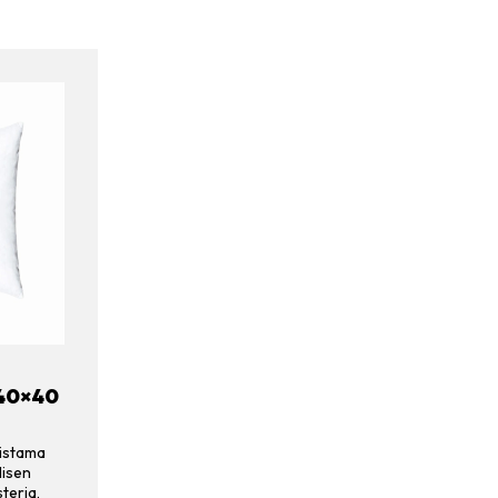
40×40
mistama
lisen
steria,