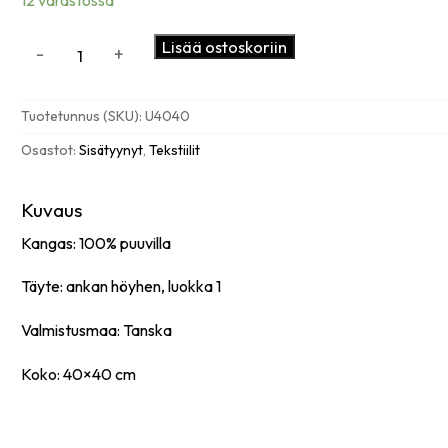
Sisätyyny,
Lisää ostoskoriin
-
+
Untuva
40x40
cm
Tuotetunnus (SKU):
U4040
määrä
Osastot:
Sisätyynyt
,
Tekstiilit
Kuvaus
Kangas: 100% puuvilla
Täyte: ankan höyhen, luokka 1
Valmistusmaa: Tanska
Koko: 40×40 cm