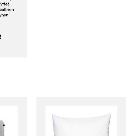
yttää
ällinen
ynyn.
N