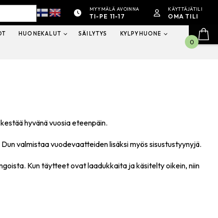
MYYMÄLÄ AVOINNA
KÄYTTÄJÄTILI
TI-PE 11-17
OMA TILI
OT
HUONEKALUT
SÄILYTYS
KYLPYHUONE
0
 kestää hyvänä vuosia eteenpäin.
 Dun valmistaa vuodevaatteiden lisäksi myös sisustustyynyjä.
goista. Kun täytteet ovat laadukkaita ja käsitelty oikein, niin