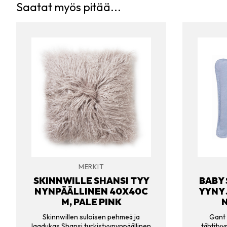
Saatat myös pitää...
MERKIT
SKINNWILLE SHANSI TYY
BABY 
NYNPÄÄLLINEN 40X40C
YYNY 
M, PALE PINK
N
Skinnwillen suloisen pehmeä ja
Gant 
laadukas Shansi turkistyynynpäällinen
tähtityy