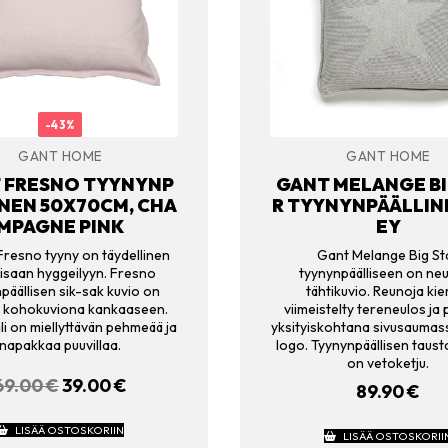
-43%
GANT HOME
GANT HOME
 FRESNO TYYNYNP
GANT MELANGE BI
NEN 50X70CM, CHA
R TYYNYNPÄÄLLIN
MPAGNE PINK
EY
Fresno tyyny on täydellinen
Gant Melange Big St
isaan hyggeilyyn. Fresno
tyynynpäälliseen on neu
päällisen sik-sak kuvio on
tähtikuvio. Reunoja kie
u kohokuviona kankaaseen.
viimeistelty tereneulos ja
li on miellyttävän pehmeää ja
yksityiskohtana sivusaumas
napakkaa puuvillaa.
logo. Tyynynpäällisen taust
on vetoketju.
69.00
€
ALKUPERÄINEN
39.00
€
NYKYINEN
89.90
€
HINTA
HINTA
OLI:
ON:
LISÄÄ OSTOSKORIIN
LISÄÄ OSTOSKORII
69.00 €.
39.00 €.