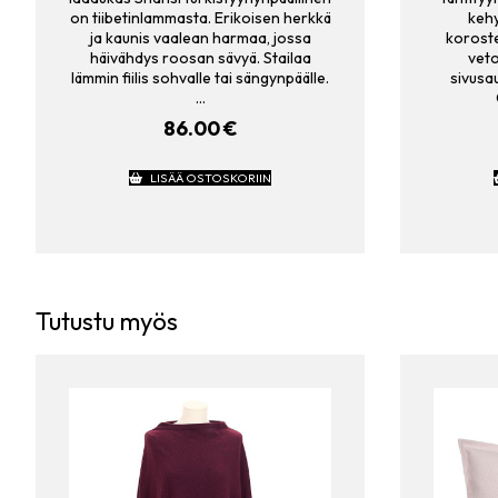
on tiibetinlammasta. Erikoisen herkkä
kehy
ja kaunis vaalean harmaa, jossa
koroste
häivähdys roosan sävyä. Stailaa
veto
lämmin fiilis sohvalle tai sängynpäälle.
sivusa
…
86.00
€
LISÄÄ OSTOSKORIIN
Tutustu myös