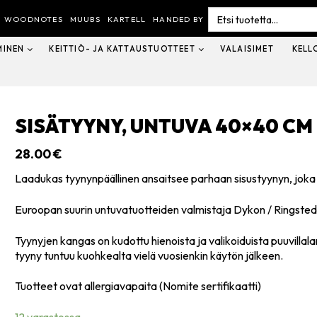
Search
for:
WOODNOTES
MUUBS
KARTELL
HANDED BY
MINEN
KEITTIÖ- JA KATTAUSTUOTTEET
VALAISIMET
KELL
SISÄTYYNY, UNTUVA 40×40 CM
28.00
€
Laadukas tyynynpäällinen ansaitsee parhaan sisustyynyn, joka
Euroopan suurin untuvatuotteiden valmistaja Dykon / Ringsted
Tyynyjen kangas on kudottu hienoista ja valikoiduista puuvillalan
tyyny tuntuu kuohkealta vielä vuosienkin käytön jälkeen.
Tuotteet ovat allergiavapaita (Nomite sertifikaatti)
12 varastossa