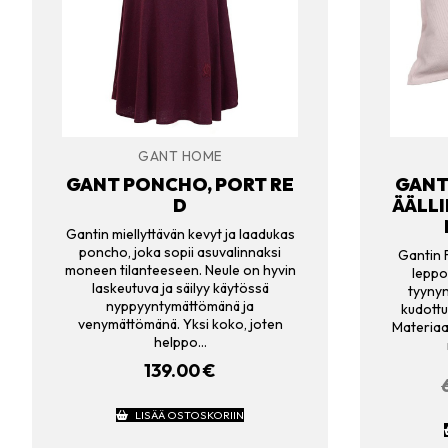
GANT HOME
GANT PONCHO, PORT RE
GANT
D
ÄÄLLI
Gantin miellyttävän kevyt ja laadukas
poncho, joka sopii asuvalinnaksi
Gantin 
moneen tilanteeseen. Neule on hyvin
leppo
laskeutuva ja säilyy käytössä
tyynyn
nyppyyntymättömänä ja
kudott
venymättömänä. Yksi koko, joten
Materiaa
helppo…
139.00
€
LISÄÄ OSTOSKORIIN