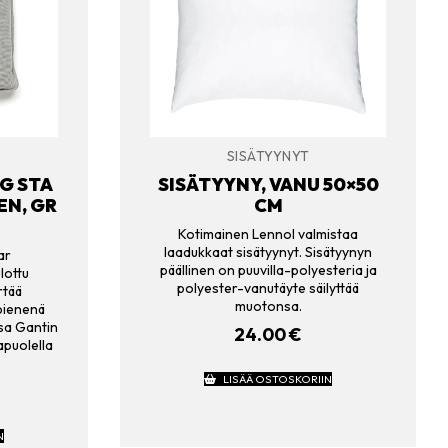
SISÄTYYNYT
G STA
SISÄTYYNY, VANU 50×50
EN, GR
CM
Kotimainen Lennol valmistaa
laadukkaat sisätyynyt. Sisätyynyn
ar
päällinen on puuvilla-polyesteria ja
lottu
polyester-vanutäyte säilyttää
rtää
muotonsa.
 pienenä
sa Gantin
24.00
€
apuolella
LISÄÄ OSTOSKORIIN
N