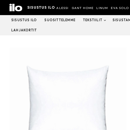
Hyppää
SISUSTUS ILO
sisältöön
ALESSI
GANT HOME
LINUM
EVA SOLO
SISUSTUS ILO
SUOSITTELEMME
TEKSTIILIT
SISUSTA
LAHJAKORTIT