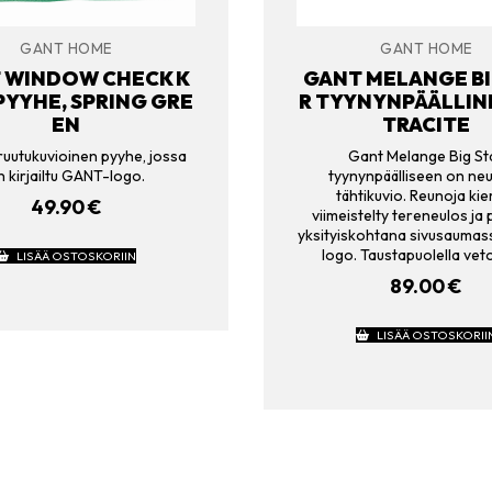
GANT HOME
GANT HOME
 WINDOW CHECK K
GANT MELANGE BI
YYHE, SPRING GRE
R TYYNYNPÄÄLLIN
EN
TRACITE
ruutukuvioinen pyyhe, jossa
Gant Melange Big St
n kirjailtu GANT-logo.
tyynynpäälliseen on neu
tähtikuvio. Reunoja kie
49.90
€
viimeistelty tereneulos ja
yksityiskohtana sivusaumas
logo. Taustapuolella veto
LISÄÄ OSTOSKORIIN
89.00
€
LISÄÄ OSTOSKORII