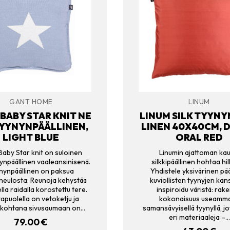
GANT HOME
LINUM
BABY STAR KNIT NE
LINUM SILK TYYN
YYNYNPÄÄLLINEN,
LINEN 40X40CM, D
LIGHT BLUE
ORAL RED
aby Star knit on suloinen
Linumin ajattoman kau
nynpäällinen vaaleansinisenä.
silkkipäällinen hohtaa hill
nynpäällinen on paksua
Yhdistele yksivärinen pää
aneulosta. Reunoja kehystää
kuviollisten tyynyjen kan
lla raidalla korostettu tere.
inspiroidu väristä: rak
apuolella on vetoketju ja
kokonaisuus useamma
iskohtana sivusaumaan on…
samansävyisellä tyynyllä, j
eri materiaaleja –…
79.00
€