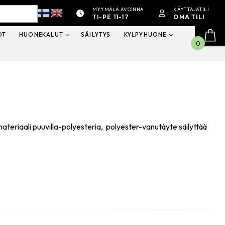
MYYMÄLÄ AVOINNA
KÄYTTÄJÄTILI
TI-PE 11-17
OMA TILI
OT
HUONEKALUT
SÄILYTYS
KYLPYHUONE
0
ateriaali puuvilla-polyesteria, polyester-vanutäyte säilyttää
.