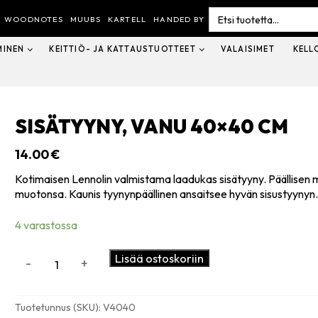
Search
for:
WOODNOTES
MUUBS
KARTELL
HANDED BY
MINEN
KEITTIÖ- JA KATTAUSTUOTTEET
VALAISIMET
KELL
SISÄTYYNY, VANU 40×40 CM
14.00
€
Kotimaisen Lennolin valmistama laadukas sisätyyny. Päällisen m
muotonsa. Kaunis tyynynpäällinen ansaitsee hyvän sisustyynyn
4 varastossa
Sisätyyny,
Lisää ostoskoriin
-
+
vanu
40x40
cm
Tuotetunnus (SKU):
V4040
määrä