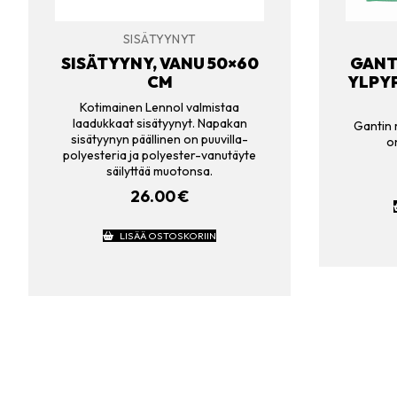
SISÄTYYNYT
SISÄTYYNY, VANU 50×60
GANT
CM
YLPYP
Kotimainen Lennol valmistaa
laadukkaat sisätyynyt. Napakan
Gantin 
sisätyynyn päällinen on puuvilla-
o
polyesteria ja polyester-vanutäyte
säilyttää muotonsa.
26.00
€
LISÄÄ OSTOSKORIIN