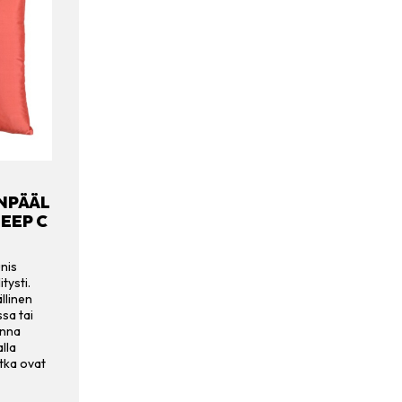
YNPÄÄL
EEP C
nis
itysti.
llinen
ssa tai
enna
lla
otka ovat