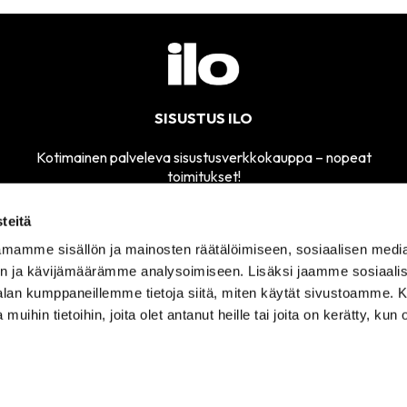
SISUSTUS ILO
Kotimainen palveleva sisustusverkkokauppa – nopeat
toimitukset!
teitä
mamme sisällön ja mainosten räätälöimiseen, sosiaalisen medi
MYYMÄLÄMME
n ja kävijämäärämme analysoimiseen. Lisäksi jaamme sosiaali
SÄHKÖPOSTI
AVOINNA
sisustusilo@sisustusilo.fi
-alan kumppaneillemme tietoja siitä, miten käytät sivustoamme
TI-PE 11-17
 muihin tietoihin, joita olet antanut heille tai joita on kerätty, kun 
ITUSEHDOT
TIETOSUOJASELOSTE
YHTEYSTIEDOT