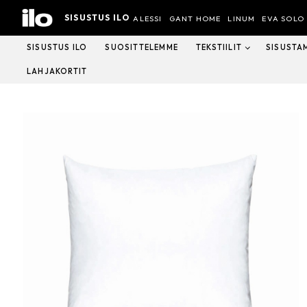
Hyppää
SISUSTUS ILO
sisältöön
ALESSI
GANT HOME
LINUM
EVA SOLO
SISUSTUS ILO
SUOSITTELEMME
TEKSTIILIT
SISUSTA
LAHJAKORTIT