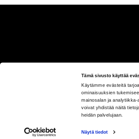
Tämä sivusto käyttää eväs
Käytämme evästeitä tarjoa
ASIAKASPALVELU
ominaisuuksien tukemisee
050 555
mainosalan ja analytiikka
0330
voivat yhdistää näitä tietoja
heidän palvelujaan.
Näytä tiedot
SISUSTUS ILO
TUOTEVALIKOIMA
OMA TILI
TOIM