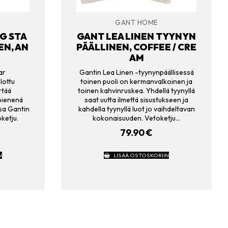
GANT HOME
G STA
GANT LEA LINEN TYYNYN
EN, AN
PÄÄLLINEN, COFFEE / CRE
AM
ar
Gantin Lea Linen -tyynynpäällisessä
lottu
toinen puoli on kermanvalkoinen ja
rtää
toinen kahvinruskea. Yhdellä tyynyllä
 pienenä
saat uutta ilmettä sisustukseen ja
sa Gantin
kahdella tyynyllä luot jo vaihdeltavan
ketju.
kokonaisuuden. Vetoketju…
79.90
€
N
LISÄÄ OSTOSKORIIN