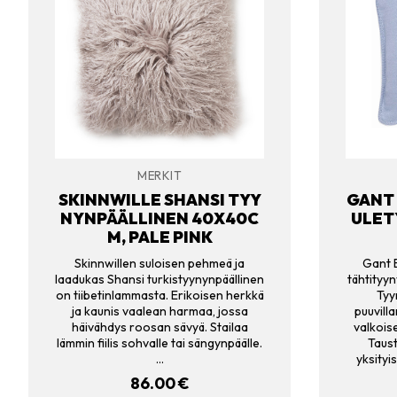
MERKIT
SKINNWILLE SHANSI TYY
GANT 
NYNPÄÄLLINEN 40X40C
ULET
M, PALE PINK
Skinnwillen suloisen pehmeä ja
Gant B
laadukas Shansi turkistyynynpäällinen
tähtityy
on tiibetinlammasta. Erikoisen herkkä
Tyy
ja kaunis vaalean harmaa, jossa
puuvill
häivähdys roosan sävyä. Stailaa
valkoise
lämmin fiilis sohvalle tai sängynpäälle.
Taust
…
yksity
86.00
€