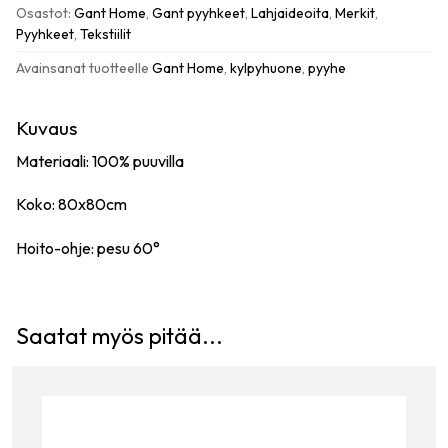
hupullinen
Osastot:
Gant Home
,
Gant pyyhkeet
,
Lahjaideoita
,
Merkit
,
vauvapyyhe
Pyyhkeet
,
Tekstiilit
80x80cm
Avainsanat tuotteelle
Gant Home
,
kylpyhuone
,
pyyhe
määrä
Kuvaus
Materiaali: 100% puuvilla
Koko: 80x80cm
Hoito-ohje: pesu 60°
Saatat myös pitää...