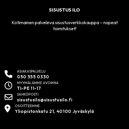
SISUSTUS ILO
Kotimainen palveleva sisustusverkkokauppa – nopeat
toimitukset!
ASIAKASPALVELU
050 555 0330
MYYMÄLÄMME AVOINNA
TI-PE 11-17
SÄHKÖPOSTI
sisustusilo@sisustusilo.fi
OSOITTEEMME
Yliopistonkatu 21, 40100 Jyväskylä