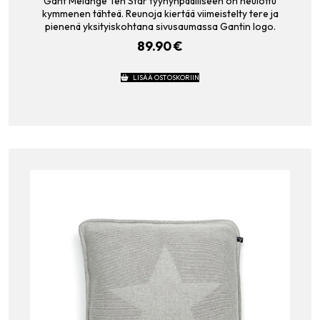
Gant Melange Ten Star tyynynpäälliseen on neulottu
kymmenen tähteä. Reunoja kiertää viimeistelty tere ja
pienenä yksityiskohtana sivusaumassa Gantin logo.
89.90
€
LISÄÄ OSTOSKORIIN