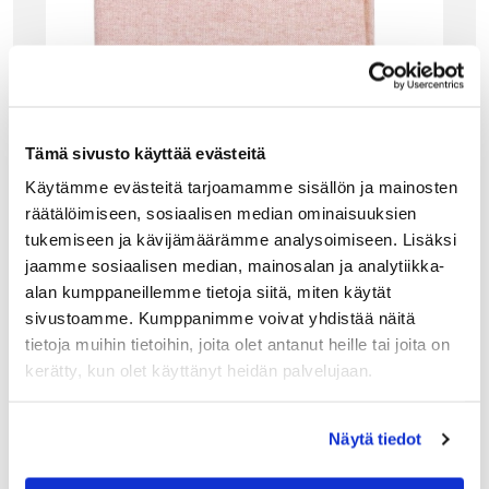
Tämä sivusto käyttää evästeitä
Käytämme evästeitä tarjoamamme sisällön ja mainosten
räätälöimiseen, sosiaalisen median ominaisuuksien
tukemiseen ja kävijämäärämme analysoimiseen. Lisäksi
jaamme sosiaalisen median, mainosalan ja analytiikka-
GANT HOME
alan kumppaneillemme tietoja siitä, miten käytät
OXFORD THROW TORKKUPEITTO, PEACH B
UD
sivustoamme. Kumppanimme voivat yhdistää näitä
tietoja muihin tietoihin, joita olet antanut heille tai joita on
Gantin Oxford- sarjan torkkupeitto hemmottelee
pehmeydellään ja upealla värisävyllään. Yksityiskohtana
kerätty, kun olet käyttänyt heidän palvelujaan.
kierretyt hapsut molemmissa päissä ja harmaa nahkainen
Gant-label. Valikoimastamme löydät myös tyynynpäälliset
sävy sävyyn. Täydellistä!
Näytä tiedot
162.00
€