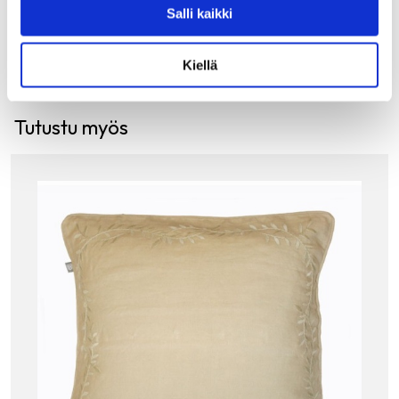
Salli kaikki
LISÄÄ OSTOSKORIIN
Kiellä
Tutustu myös