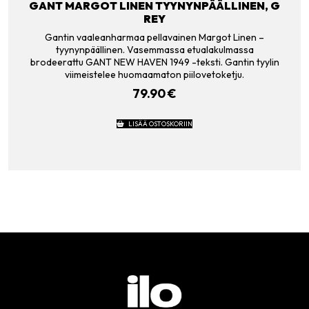
GANT MARGOT LINEN TYYNYNPÄÄLLINEN, G
REY
Gantin vaaleanharmaa pellavainen Margot Linen –
tyynynpäällinen. Vasemmassa etualakulmassa
brodeerattu GANT NEW HAVEN 1949 -teksti. Gantin tyylin
viimeistelee huomaamaton piilovetoketju.
79.90
€
LISÄÄ OSTOSKORIIN