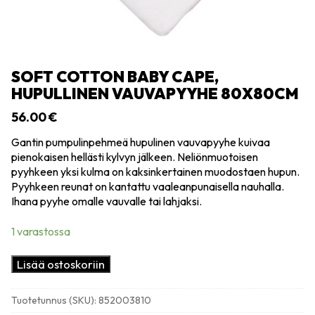
SOFT COTTON BABY CAPE,
HUPULLINEN VAUVAPYYHE 80X80CM
56.00
€
Gantin pumpulinpehmeä hupulinen vauvapyyhe kuivaa
pienokaisen hellästi kylvyn jälkeen. Neliönmuotoisen
pyyhkeen yksi kulma on kaksinkertainen muodostaen hupun.
Pyyhkeen reunat on kantattu vaaleanpunaisella nauhalla.
Ihana pyyhe omalle vauvalle tai lahjaksi.
1 varastossa
Soft
Lisää ostoskoriin
cotton
baby
Tuotetunnus (SKU):
852003810
cape,