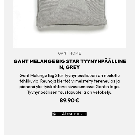
GANT HOME
GANT MELANGE BIG STAR TYYNYNPÄÄLLINE
N, GREY
Gant Melange Big Star tyynynpäälliseen on neulottu
tähtikuvio. Reunoja kiertää viimeistelty tereneulos ja
pienenä yksityiskohtana sivusaumassa Gantin logo.
Tyynynpäällisen taustapuolella on vetoketju.
89.90
€
LISÄÄ OSTOSKORIIN