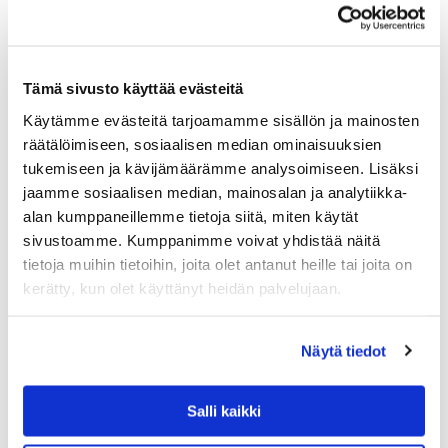
Tämä sivusto käyttää evästeitä
Käytämme evästeitä tarjoamamme sisällön ja mainosten
räätälöimiseen, sosiaalisen median ominaisuuksien
EVA SOLO
tukemiseen ja kävijämäärämme analysoimiseen. Lisäksi
EVA SOLO TISKIHARJAN VAIHTOPÄÄ, SILIKO
jaamme sosiaalisen median, mainosalan ja analytiikka-
NIHARJAKSET
alan kumppaneillemme tietoja siitä, miten käytät
Vaihtopää Eva Solon tiskiharjaan.
sivustoamme. Kumppanimme voivat yhdistää näitä
9.90
€
tietoja muihin tietoihin, joita olet antanut heille tai joita on
kerätty, kun olet käyttänyt heidän palvelujaan.
LISÄÄ OSTOSKORIIN
Näytä tiedot
Salli kaikki
Tutustu myös