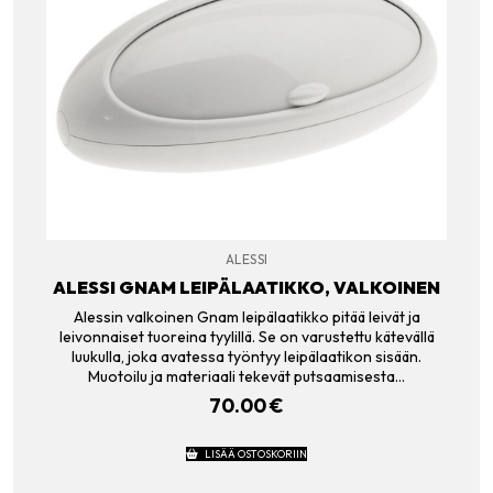
ALESSI
ALESSI GNAM LEIPÄLAATIKKO, VALKOINEN
Alessin valkoinen Gnam leipälaatikko pitää leivät ja
leivonnaiset tuoreina tyylillä. Se on varustettu kätevällä
luukulla, joka avatessa työntyy leipälaatikon sisään.
Muotoilu ja materiaali tekevät putsaamisesta…
70.00
€
LISÄÄ OSTOSKORIIN