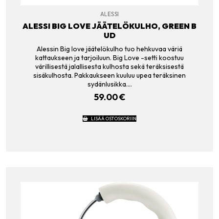
ALESSI
ALESSI BIG LOVE JÄÄTELÖKULHO, GREEN B
UD
Alessin Big love jäätelökulho tuo hehkuvaa väriä
kattaukseen ja tarjoiluun. Big Love -setti koostuu
värillisestä jalallisesta kulhosta sekä teräksisestä
sisäkulhosta. Pakkaukseen kuuluu upea teräksinen
sydänlusikka.…
59.00
€
LISÄÄ OSTOSKORIIN