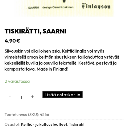
TISKIRÄTTI, SAARNI
4.90
€
Siivouskin voi olla iloinen asia. Keittiöliinalla voi myös
viimeistellä oman keittiön sisustuksen tai ilahduttaa ystävää
kekseliäillä kuvilla ja osuvilla teksteillä. Kestävä, pestävä ja
kompostoitava. Made in Finland!
2 varastossa
Tiskirätti,
Lisää ostoskoriin
-
+
Saarni
määrä
Tuotetunnus (SKU):
4566
Osastot:
Keittiö- ja kattaustuotteet
,
Tiskirätit