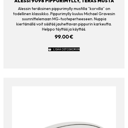
ALESSI 9098 PIPPURIMYLLY, TERÄS MUSTA
Alessin teräksinen pippurimylly mustilla ”korvilla” on
todellinen klassikko. Pippurimylly kuuluu Michael Gravesin
suunnittelemaan MG-tuoteperheeseen. Nuppia
kiertämällä voit säätää jauhettavan pippurin karkeutta.
Helppo täyttää ja käyttää.
99.00
€
LISÄÄ OSTOSKORIIN