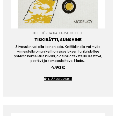
KEITTIÖ- JA KATTAUSTUOTTEET
TISKIRÄTTI, SUNSHINE
Siivouskin voi olla iloinen asia. Keittiöliinalla voi myös
viimeistellä oman keittiön sisustuksen tai ilahduttaa
ystävää kekseliäillä kuvilla ja osuvilla teksteillä. Kestävä,
pestävä ja kompostoitava. Made…
4.90
€
LISÄÄ OSTOSKORIIN