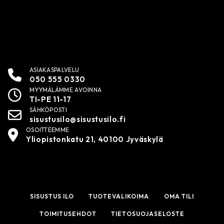
ASIAKASPALVELU
050 555 0330
MYYMÄLÄMME AVOINNA
TI-PE 11-17
SÄHKÖPOSTI
sisustusilo@sisustusilo.fi
OSOITTEEMME
Yliopistonkatu 21, 40100 Jyväskylä
SISUSTUS ILO
TUOTEVALIKOIMA
OMA TILI
TOIMITUSEHDOT
TIETOSUOJASELOSTE